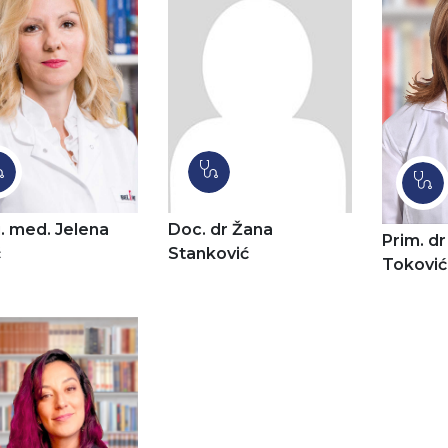
i. med. Jelena
Doc. dr Žana
Prim. d
ć
Stanković
Toković