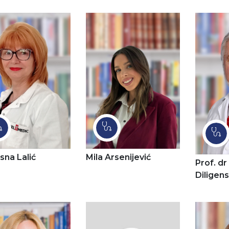
sna Lalić
Mila Arsenijević
Prof. dr
Diligens