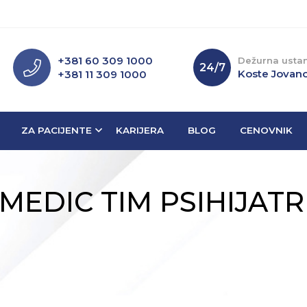
+381 60 309 1000
Dežurna usta
24/7
Koste Jovano
+381 11 309 1000
ZA PACIJENTE
KARIJERA
BLOG
CENOVNIK
EDIC TIM PSIHIJATRI