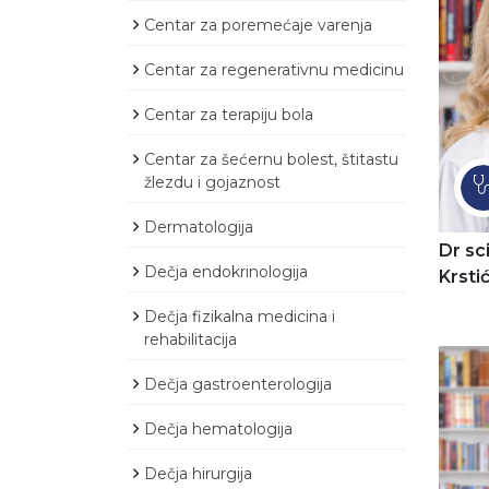
Centar za poremećaje varenja
Centar za regenerativnu medicinu
Centar za terapiju bola
Centar za šećernu bolest, štitastu
žlezdu i gojaznost
Dermatologija
Dr sc
Dečja endokrinologija
Krsti
Dečja fizikalna medicina i
rehabilitacija
Dečja gastroenterologija
Dečja hematologija
Dečja hirurgija