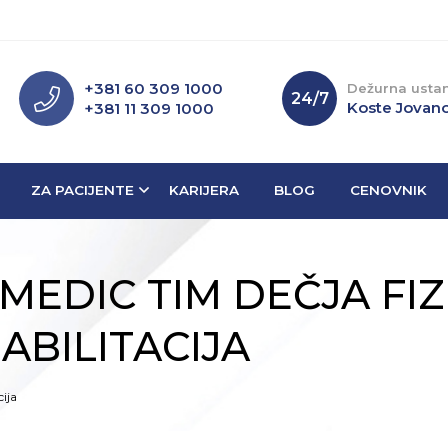
+381 60 309 1000
Dežurna usta
24/7
Koste Jovano
+381 11 309 1000
ZA PACIJENTE
KARIJERA
BLOG
CENOVNIK
MEDIC TIM DEČJA FI
ABILITACIJA
cija