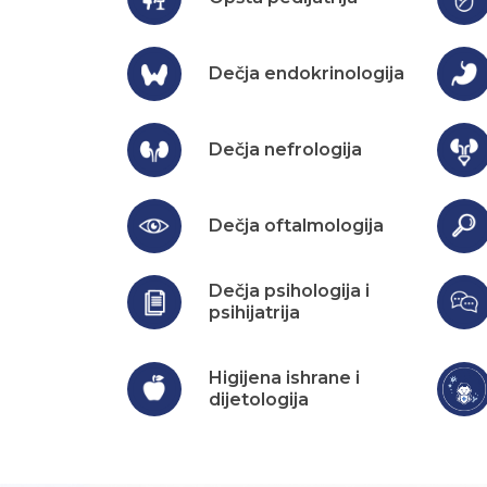
Dečja endokrinologija
Dečja nefrologija
Dečja oftalmologija
Dečja psihologija i
psihijatrija
Higijena ishrane i
dijetologija