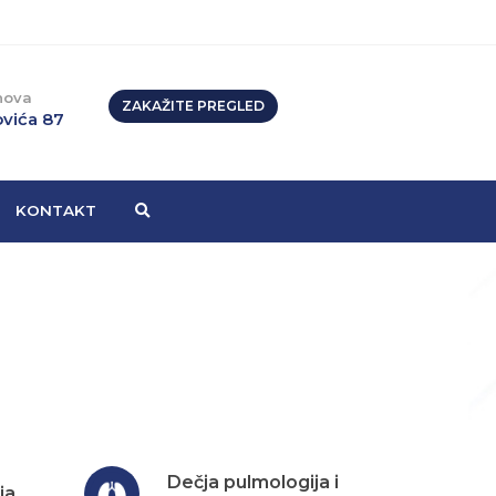
nova
ZAKAŽITE PREGLED
vića 87
KONTAKT
Dečja pulmologija i
ja