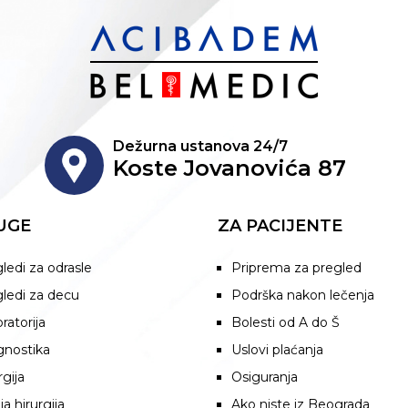
Dežurna ustanova 24/7
Koste Jovanovića 87
UGE
ZA PACIJENTE
ledi za odrasle
Priprema za pregled
ledi za decu
Podrška nakon lečenja
ratorija
Bolesti od A do Š
gnostika
Uslovi plaćanja
rgija
Osiguranja
ja hirurgija
Ako niste iz Beograda