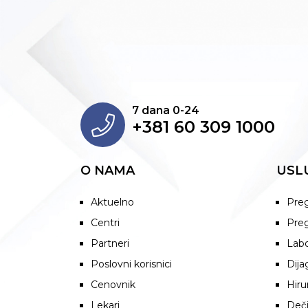
7 dana 0-24
+381 60 309 1000
O NAMA
USL
Aktuelno
Preg
Centri
Preg
Partneri
Labo
Poslovni korisnici
Dija
Cenovnik
Hiru
Lekari
Deči