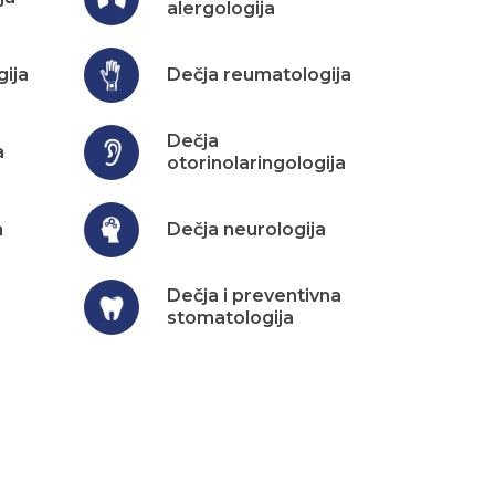
alergologija
ija
Dečja reumatologija
Dečja
a
otorinolaringologija
a
Dečja neurologija
Dečja i preventivna
stomatologija