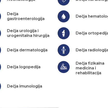
Dečja
Dečja hematolog
gastroenterologija
Dečja urologija i
Dečja ortopedij
urogenitalna hirurgija
Dečja dermatologija
Dečja radiologij
Dečja fizikalna
Dečja logopedija
medicina i
rehabilitacija
Dečja imunologija