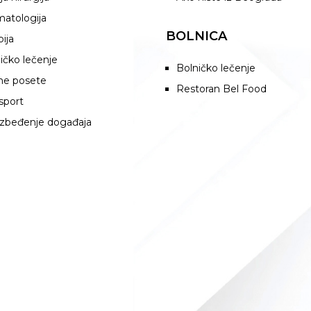
atologija
BOLNICA
pija
ičko lečenje
Bolničko lečenje
ne posete
Restoran Bel Food
sport
zbeđenje događaja