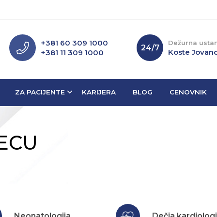
+381 60 309 1000
Dežurna usta
24/7
Koste Jovano
+381 11 309 1000
ZA PACIJENTE
KARIJERA
BLOG
CENOVNIK
DECU
Neonatologija
Dečja kardiologi