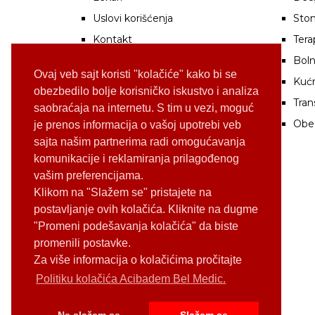
Uslovi korišćenja
Stom
Kontakt
Tera
Boln
Ovaj veb sajt koristi "kolačiće" kako bi se
Kuć
obezbedilo bolje korisničko iskustvo i analiza
Tran
saobraćaja na internetu. S tim u vezi, moguć
Obe
je prenos informacija o vašoj upotrebi veb
sajta našim partnerima radi omogućavanja
komunikacije i reklamiranja prilagođenog
vašim preferencijama.
Klikom na "Slažem se" pristajete na
postavljanje ovih kolačića. Kliknite na dugme
"Promeni podešavanja kolačića" da biste
promenili postavke.
Za više informacija o kolačićima pročitajte
Politiku kolačića Acibadem Bel Medic.