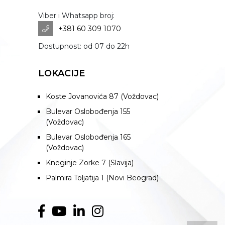
Viber i Whatsapp broj:
+381 60 309 1070
Dostupnost: od 07 do 22h
LOKACIJE
Koste Jovanovića 87 (Voždovac)
Bulevar Oslobođenja 155
(Voždovac)
Bulevar Oslobođenja 165
(Voždovac)
Kneginje Zorke 7 (Slavija)
Palmira Toljatija 1 (Novi Beograd)