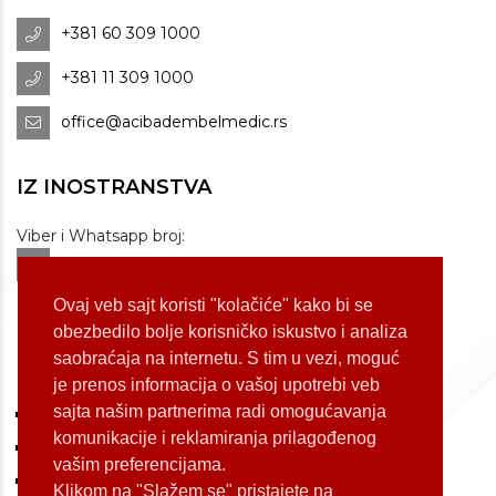
+381 60 309 1000
+381 11 309 1000
office@acibadembelmedic.rs
IZ INOSTRANSTVA
Viber i Whatsapp broj:
+381 60 309 1070
Dostupnost: od 07 do 22h
Ovaj veb sajt koristi "kolačiće" kako bi se
obezbedilo bolje korisničko iskustvo i analiza
saobraćaja na internetu. S tim u vezi, moguć
LOKACIJE
je prenos informacija o vašoj upotrebi veb
sajta našim partnerima radi omogućavanja
Koste Jovanovića 87 (Voždovac)
komunikacije i reklamiranja prilagođenog
Bulevar Oslobođenja 155 (Voždovac)
vašim preferencijama.
Bulevar Oslobođenja 165 (Voždovac)
Klikom na "Slažem se" pristajete na