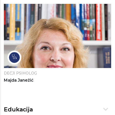
DEČJI PSIHOLOG
Majda Janežić
Edukacija