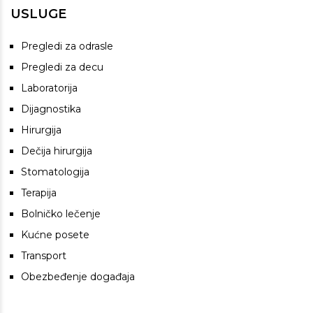
USLUGE
Pregledi za odrasle
Pregledi za decu
Laboratorija
Dijagnostika
Hirurgija
Dečija hirurgija
Stomatologija
Terapija
Bolničko lečenje
Kućne posete
Transport
Obezbeđenje događaja