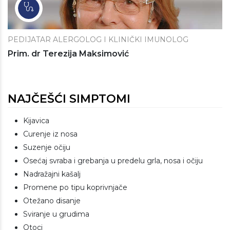
PEDIJATAR ALERGOLOG I KLINIČKI IMUNOLOG
Prim. dr Terezija Maksimović
NAJČEŠĆI SIMPTOMI
Kijavica
Curenje iz nosa
Suzenje očiju
Osećaj svraba i grebanja u predelu grla, nosa i očiju
Nadražajni kašalj
Promene po tipu koprivnjače
Otežano disanje
Sviranje u grudima
Otoci