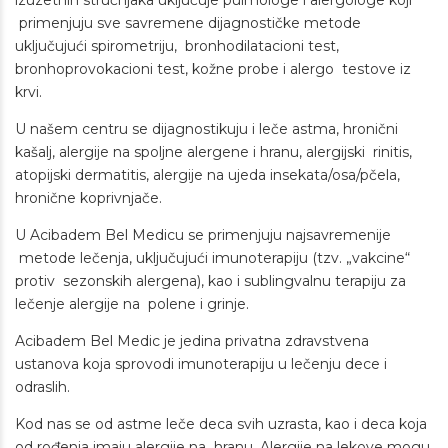
izuzetnih stručnjaka uključuje pulmologe i alergologe koji
primenjuju sve savremene dijagnostičke metode
uključujući spirometriju, bronhodilatacioni test,
bronhoprovokacioni test, kožne probe i alergo testove iz
krvi.
U našem centru se dijagnostikuju i leče astma, hronični
kašalj, alergije na spoljne alergene i hranu, alergijski rinitis,
atopijski dermatitis, alergije na ujeda insekata/osa/pčela,
hronične koprivnjače.
U Acibadem Bel Medicu se primenjuju najsavremenije
metode lečenja, uključujući imunoterapiju (tzv. „vakcine“
protiv sezonskih alergena), kao i sublingvalnu terapiju za
lečenje alergije na polene i grinje.
Acibadem Bel Medic je jedina privatna zdravstvena
ustanova koja sprovodi imunoterapiju u lečenju dece i
odraslih.
Kod nas se od astme leče deca svih uzrasta, kao i deca koja
od rođenja imaju alergije na hranu. Alergije na lekove mogu