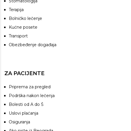
Stomatologija
Terapija
Bolničko lečenje
Kućne posete
Transport
Obezbeđenje događaja
ZA PACIJENTE
Priprema za pregled
Podrška nakon lečenja
Bolesti od A do Š
Uslovi plaćanja
Osiguranja
Ako niste iz Beograda