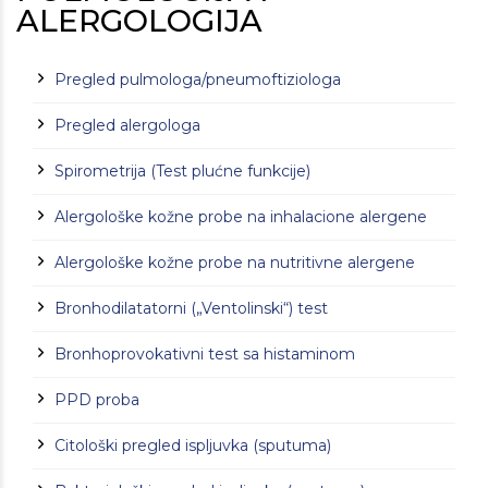
ALERGOLOGIJA
Pregled pulmologa/pneumoftiziologa
Pregled alergologa
Spirometrija (Test plućne funkcije)
Alergološke kožne probe na inhalacione alergene
Alergološke kožne probe na nutritivne alergene
Bronhodilatatorni („Ventolinski“) test
Bronhoprovokativni test sa histaminom
PPD proba
Citološki pregled ispljuvka (sputuma)