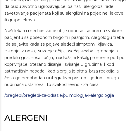
da budu životno ugrožavajuće, pa naši alergolozi rade i
savetovanje pacijenata koji su alergični na pojedine lekove
ili grupe lekova.
Naši lekari i medicinsko osoblje odnose se prema svakom
pacijentu sa posebnom brigom i pažnjom. Alegologu treba
da se javite kada se pojave sledeći simptomi: kijavica,
curenje iz nosa, suzenje očiju, osećaj svraba i grebanja u
predelu grla, nosa i očiju, nadražajni kašalj, promene po tipu
koprivnjače, otežano disanje, sviranje u grudima. I kod
astmatičnih napada i kod alergija je bitna brza reakcija, a
često je neophodan i integrativni pristup. I jedno i drugo
nudi naša ustanova i to svakodnevno - 24 časa.
/pregledi/pregledi-za-odrasle/pulmologija-i-alergologija
ALERGENI