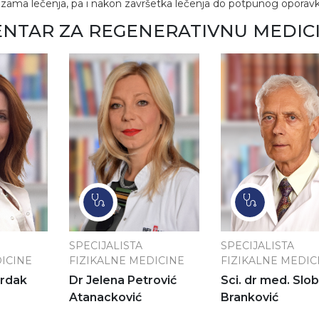
azama lečenja, pa i nakon završetka lečenja do potpunog oporavk
ENTAR ZA REGENERATIVNU MEDIC
SPECIJALISTA
SPECIJALISTA
ICINE
FIZIKALNE MEDICINE
FIZIKALNE MEDIC
Mrdak
Dr Jelena Petrović
Sci. dr med. Slo
Atanacković
Branković