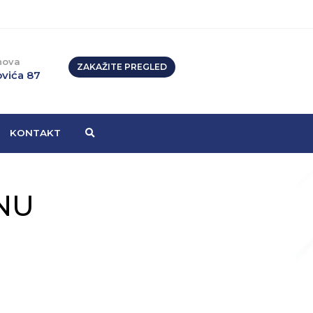
nova
ZAKAŽITE PREGLED
vića 87
KONTAKT
NU