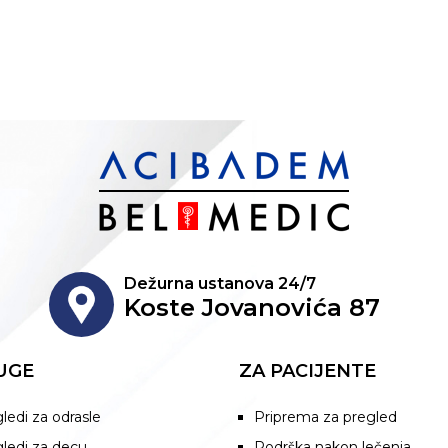
Dežurna ustanova 24/7
Koste Jovanovića 87
UGE
ZA PACIJENTE
ledi za odrasle
Priprema za pregled
ledi za decu
Podrška nakon lečenja