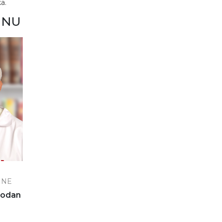
a.
INU
INE
bodan