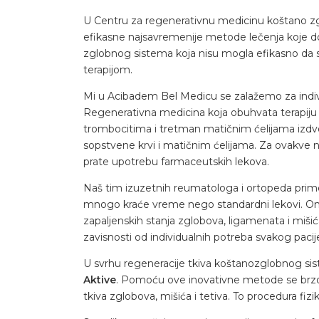
U Centru za regenerativnu medicinu koštano z
efikasne najsavremenije metode lečenja koje do
zglobnog sistema koja nisu mogla efikasno da se
terapijom.
Mi u Acibadem Bel Medicu se zalažemo za indi
Regenerativna medicina koja obuhvata terap
trombocitima i tretman matičnim ćelijama izdv
sopstvene krvi i matičnim ćelijama. Za ovakve n
prate upotrebu farmaceutskih lekova.
Naš tim izuzetnih reumatologa i ortopeda prim
mnogo kraće vreme nego standardni lekovi. Oni 
zapaljenskih stanja zglobova, ligamenata i miš
zavisnosti od individualnih potreba svakog pacij
U svrhu regeneracije tkiva koštanozglobnog sist
Aktive
. Pomoću ove inovativne metode se brzo i 
tkiva zglobova, mišića i tetiva. To procedura fizi