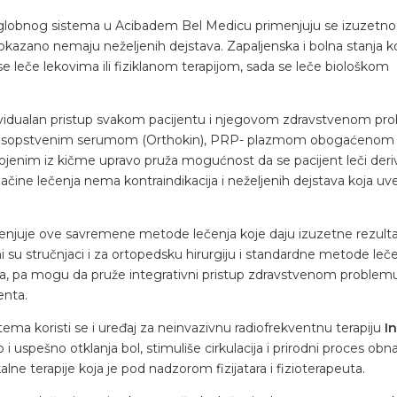
globnog sistema u Acibadem Bel Medicu primenjuju se izuzetno
kazano nemaju neželjenih dejstava. Zapaljenska i bolna stanja 
 leče lekovima ili fiziklanom terapijom, sada se leče biološkom
vidualan pristup svakom pacijentu i njegovom zdravstvenom pr
iju sopstvenim serumom (Orthokin), PRP- plazmom obogaćenom
ojenim iz kičme upravo pruža mogućnost da se pacijent leči der
ačine lečenja nema kontraindikacija i neželjenih dejstava koja uv
enjuje ove savremene metode lečenja koje daju izuzetne rezult
su stručnjaci i za ortopedsku hirurgiju i standardne metode leč
ića, pa mogu da pruže integrativni pristup zdravstvenom problem
enta.
ema koristi se i uređaj za neinvazivnu radiofrekventnu terapiju
I
uspešno otklanja bol, stimuliše cirkulacija i prirodni proces obna
kalne terapije koja je pod nadzorom fizijatara i fizioterapeuta.