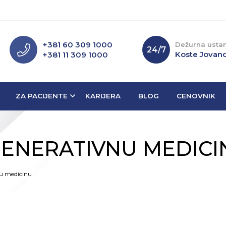
+381 60 309 1000
Dežurna usta
24/7
Koste Jovano
+381 11 309 1000
ZA PACIJENTE
KARIJERA
BLOG
CENOVNIK
GENERATIVNU MEDICI
nu medicinu