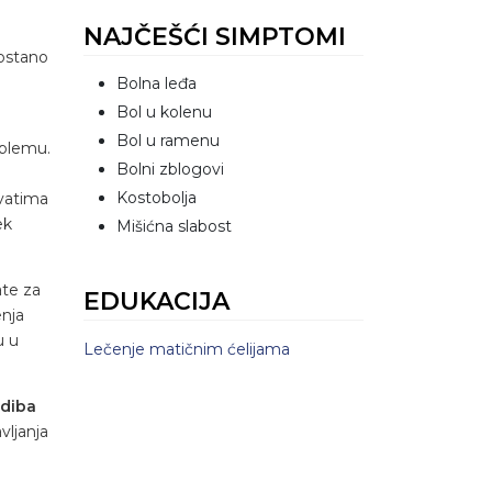
NAJČEŠĆI SIMPTOMI
kostano
Bolna leđa
Bol u kolenu
Bol u ramenu
oblemu.
Bolni zblogovi
Kostobolja
ivatima
ek
Mišićna slabost
ate za
EDUKACIJA
enja
u u
Lečenje matičnim ćelijama
ndiba
vljanja