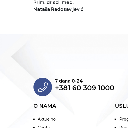
Prim. dr sci. med.
Nataša Radosavljević
7 dana 0-24
+381 60 309 1000
O NAMA
USL
Aktuelno
Preg
Centri
Preg