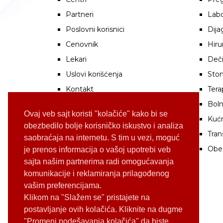
Partneri
Labo
Poslovni korisnici
Dija
Cenovnik
Hiru
Lekari
Deči
Uslovi korišćenja
Stom
Kontakt
Tera
Boln
Ovaj veb sajt koristi "kolačiće" kako bi se
Kuć
obezbedilo bolje korisničko iskustvo i analiza
Tran
saobraćaja na internetu. S tim u vezi, moguć
Obe
je prenos informacija o vašoj upotrebi veb
sajta našim partnerima radi omogućavanja
komunikacije i reklamiranja prilagođenog
vašim preferencijama.
Klikom na "Slažem se" pristajete na
postavljanje ovih kolačića. Kliknite na dugme
"Promeni podešavanja kolačića" da biste