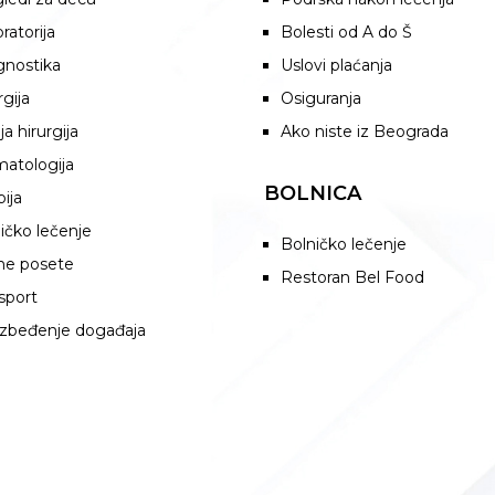
ratorija
Bolesti od A do Š
gnostika
Uslovi plaćanja
rgija
Osiguranja
ja hirurgija
Ako niste iz Beograda
atologija
BOLNICA
pija
ičko lečenje
Bolničko lečenje
ne posete
Restoran Bel Food
sport
zbeđenje događaja