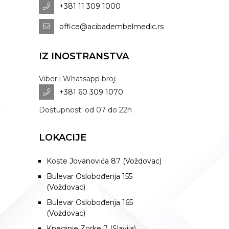
+381 11 309 1000
office@acibadembelmedic.rs
IZ INOSTRANSTVA
Viber i Whatsapp broj:
+381 60 309 1070
Dostupnost: od 07 do 22h
LOKACIJE
Koste Jovanovića 87 (Voždovac)
Bulevar Oslobođenja 155
(Voždovac)
Bulevar Oslobođenja 165
(Voždovac)
Kneginje Zorke 7 (Slavija)