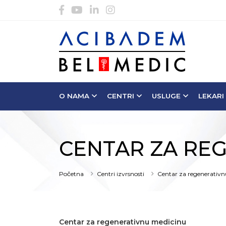
O NAMA
CENTRI
USLUGE
LEKARI
CENTAR ZA RE
Početna
Centri izvrsnosti
Centar za regenerativ
Centar za regenerativnu medicinu