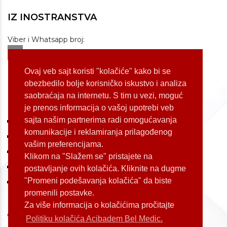
IZ INOSTRANSTVA
Viber i Whatsapp broj:
+381 60 309 1070
Dostupnost: od 07 do 22h
Ovaj veb sajt koristi "kolačiće" kako bi se
obezbedilo bolje korisničko iskustvo i analiza
saobraćaja na internetu. S tim u vezi, moguć
LOKACIJE
je prenos informacija o vašoj upotrebi veb
sajta našim partnerima radi omogućavanja
Koste Jovanovića 87 (Voždovac)
komunikacije i reklamiranja prilagođenog
Bulevar Oslobođenja 155 (Voždovac)
vašim preferencijama.
Bulevar Oslobođenja 165 (Voždovac)
Klikom na "Slažem se" pristajete na
Kneginje Zorke 7 (Slavija)
postavljanje ovih kolačića. Kliknite na dugme
"Promeni podešavanja kolačića" da biste
Palmira Toljatija 1 (Novi Beograd)
promenili postavke.
Za više informacija o kolačićima pročitajte
Politiku kolačića Acibadem Bel Medic.