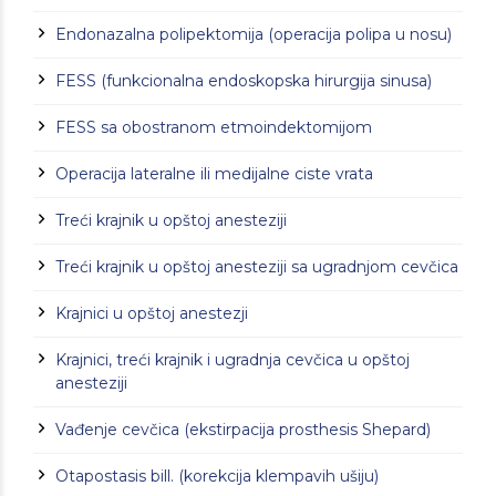
Endonazalna polipektomija (operacija polipa u nosu)
FESS (funkcionalna endoskopska hirurgija sinusa)
FESS sa obostranom etmoindektomijom
Operacija lateralne ili medijalne ciste vrata
Treći krajnik u opštoj anesteziji
Treći krajnik u opštoj anesteziji sa ugradnjom cevčica
Krajnici u opštoj anestezji
Krajnici, treći krajnik i ugradnja cevčica u opštoj
anesteziji
Vađenje cevčica (ekstirpacija prosthesis Shepard)
Otapostasis bill. (korekcija klempavih ušiju)