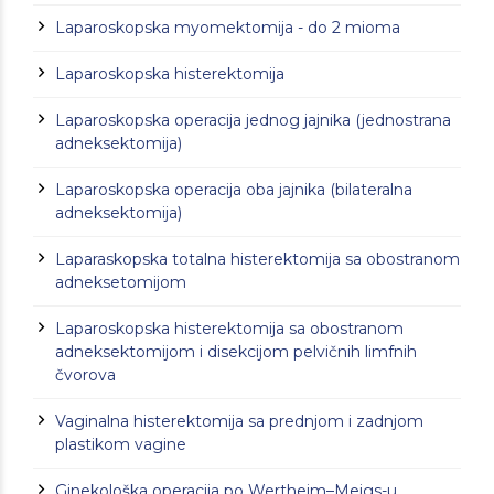
Laparoskopska myomektomija - do 2 mioma
Laparoskopska histerektomija
Laparoskopska operacija jednog jajnika (jednostrana
adneksektomija)
Laparoskopska operacija oba jajnika (bilateralna
adneksektomija)
Laparaskopska totalna histerektomija sa obostranom
adneksetomijom
Laparoskopska histerektomija sa obostranom
adneksektomijom i disekcijom pelvičnih limfnih
čvorova
Vaginalna histerektomija sa prednjom i zadnjom
plastikom vagine
Ginekološka operacija po Wertheim–Meigs-u