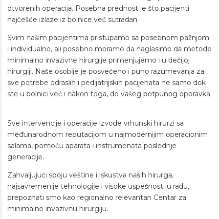
otvorenih operacija. Posebna prednost je što pacijenti
najčešće izlaze iz bolnice već sutradan.
Svim našim pacijentima pristupamo sa posebnom pažnjom
i individualno, ali posebno moramo da naglasimo da metode
minimalno invazivne hirurgije primenjujemo i u dečijoj
hirurgiji. Naše osoblje je posvećeno i puno razumevanja za
sve potrebe odraslih i pedijatrijskih pacijenata ne samo dok
ste u bolnici već i nakon toga, do vašeg potpunog oporavka.
Sve intervencije i operacije izvode vrhunski hirurzi sa
međunarodnom reputacijom u najmodernijim operacionim
salama, pomoću aparata i instrumenata poslednje
generacije.
Zahvaljujući spoju veštine i iskustva naših hirurga,
najsavremenije tehnologije i visoke uspešnosti u radu,
prepoznati smo kao regionalno relevantan Centar za
minimalno invazivnu hirurgiju.