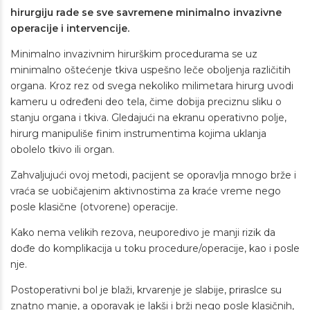
hirurgiju rade se sve savremene minimalno invazivne
operacije i intervencije.
Minimalno invazivnim hirurškim procedurama se uz
minimalno oštećenje tkiva uspešno leče oboljenja različitih
organa. Kroz rez od svega nekoliko milimetara hirurg uvodi
kameru u određeni deo tela, čime dobija preciznu sliku o
stanju organa i tkiva. Gledajući na ekranu operativno polje,
hirurg manipuliše finim instrumentima kojima uklanja
obolelo tkivo ili organ.
Zahvaljujući ovoj metodi, pacijent se oporavlja mnogo brže i
vraća se uobičajenim aktivnostima za kraće vreme nego
posle klasične (otvorene) operacije.
Kako nema velikih rezova, neuporedivo je manji rizik da
dođe do komplikacija u toku procedure/operacije, kao i posle
nje.
Postoperativni bol je blaži, krvarenje je slabije, priraslce su
znatno manje, a oporavak je lakši i brži nego posle klasičnih,