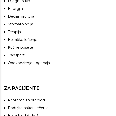
Dijagnostika
Hirurgija
Dečija hirurgija
Stomatologija
Terapija
Bolničko lečenje
Kućne posete
Transport
Obezbeđenje događaja
ZA PACIJENTE
Priprema za pregled
Podrška nakon lečenja
Bolesti od A do Š