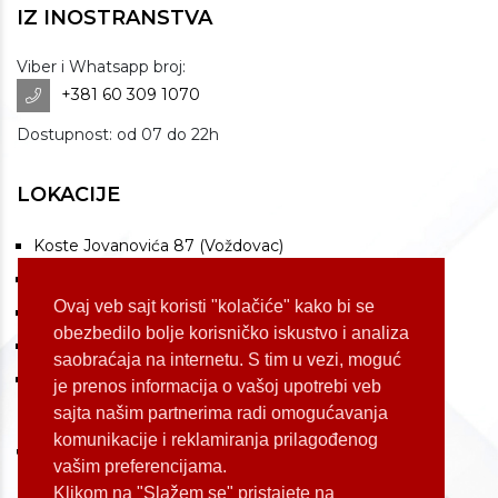
IZ INOSTRANSTVA
Viber i Whatsapp broj:
+381 60 309 1070
Dostupnost: od 07 do 22h
LOKACIJE
Koste Jovanovića 87 (Voždovac)
Bulevar Oslobođenja 155 (Voždovac)
Ovaj veb sajt koristi "kolačiće" kako bi se
Bulevar Oslobođenja 165 (Voždovac)
obezbedilo bolje korisničko iskustvo i analiza
Kneginje Zorke 7 (Slavija)
saobraćaja na internetu. S tim u vezi, moguć
Palmira Toljatija 1 (Novi Beograd)
je prenos informacija o vašoj upotrebi veb
sajta našim partnerima radi omogućavanja
komunikacije i reklamiranja prilagođenog
vašim preferencijama.
Klikom na "Slažem se" pristajete na