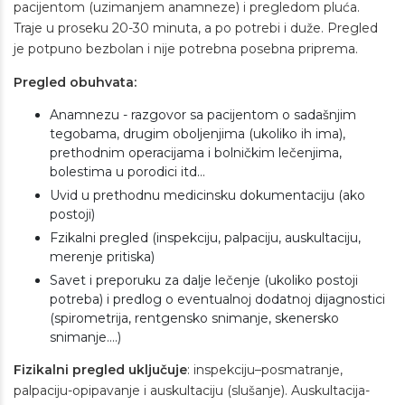
pacijentom (uzimanjem anamneze) i pregledom pluća.
Traje u proseku 20-30 minuta, a po potrebi i duže. Pregled
je potpuno bezbolan i nije potrebna posebna priprema.
Pregled obuhvata:
Anamnezu - razgovor sa pacijentom o sadašnjim
tegobama, drugim oboljenjima (ukoliko ih ima),
prethodnim operacijama i bolničkim lečenjima,
bolestima u porodici itd…
Uvid u prethodnu medicinsku dokumentaciju (ako
postoji)
Fzikalni pregled (inspekciju, palpaciju, auskultaciju,
merenje pritiska)
Savet i preporuku za dalje lečenje (ukoliko postoji
potreba) i predlog o eventualnoj dodatnoj dijagnostici
(spirometrija, rentgensko snimanje, skenersko
snimanje….)
Fizikalni pregled uključuje
: inspekciju–posmatranje,
palpaciju-opipavanje i auskultaciju (slušanje). Auskultacija-