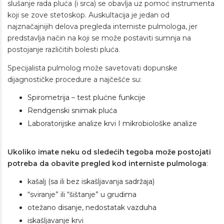
slušanje rada pluća (i srca) se obavlja uz pomoć instrumenta
koji se zove stetoskop. Auskultacija je jedan od
najznačajnijih delova pregleda interniste pulmologa, jer
predstavlja način na koji se može postaviti sumnja na
postojanje različitih bolesti pluća.
Specijalista pulmolog može savetovati dopunske
dijagnostičke procedure a najčešće su:
Spirometrija – test plućne funkcije
Rendgenski snimak pluća
Laboratorijske analize krvi I mikrobiološke analize
Ukoliko imate neku od sledećih tegoba može postojati
potreba da obavite pregled kod interniste pulmologa
:
kašalj (sa ili bez iskašljavanja sadržaja)
“sviranje” ili “šištanje” u grudima
otežano disanje, nedostatak vazduha
iskašljavanje krvi