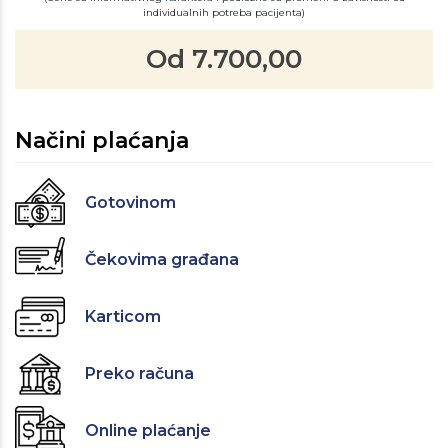
individualnih potreba pacijenta)
Od 7.700,00
Načini plaćanja
Gotovinom
Čekovima građana
Karticom
Preko računa
Online plaćanje