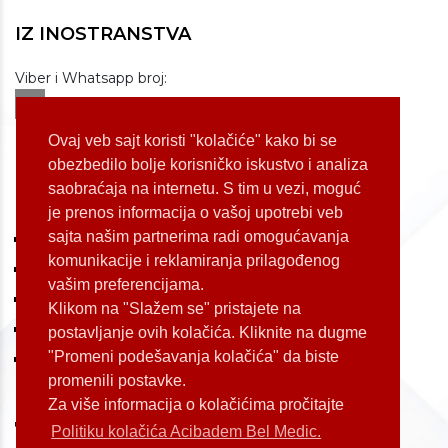
IZ INOSTRANSTVA
Viber i Whatsapp broj:
+381 60 309 1070
Dostupnost: od 07 do 22h
Ovaj veb sajt koristi "kolačiće" kako bi se
obezbedilo bolje korisničko iskustvo i analiza
saobraćaja na internetu. S tim u vezi, moguć
LOKACIJE
je prenos informacija o vašoj upotrebi veb
sajta našim partnerima radi omogućavanja
Koste Jovanovića 87 (Voždovac)
komunikacije i reklamiranja prilagođenog
Bulevar Oslobođenja 155 (Voždovac)
vašim preferencijama.
Bulevar Oslobođenja 165 (Voždovac)
Klikom na "Slažem se" pristajete na
Kneginje Zorke 7 (Slavija)
postavljanje ovih kolačića. Kliknite na dugme
"Promeni podešavanja kolačića" da biste
Palmira Toljatija 1 (Novi Beograd)
promenili postavke.
Za više informacija o kolačićima pročitajte
Politiku kolačića Acibadem Bel Medic.