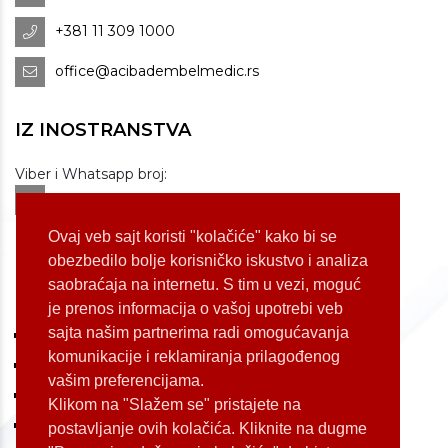
+381 11 309 1000
office@acibadembelmedic.rs
IZ INOSTRANSTVA
Viber i Whatsapp broj:
+381 60 309 1070
Dostupnost: od 07 do 22h
Ovaj veb sajt koristi "kolačiće" kako bi se
obezbedilo bolje korisničko iskustvo i analiza
saobraćaja na internetu. S tim u vezi, moguć
LOKACIJE
je prenos informacija o vašoj upotrebi veb
sajta našim partnerima radi omogućavanja
Koste Jovanovića 87 (Voždovac)
komunikacije i reklamiranja prilagođenog
Bulevar Oslobođenja 155 (Voždovac)
vašim preferencijama.
Bulevar Oslobođenja 165 (Voždovac)
Klikom na "Slažem se" pristajete na
Kneginje Zorke 7 (Slavija)
postavljanje ovih kolačića. Kliknite na dugme