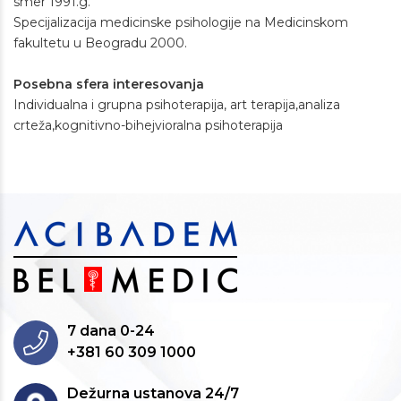
smer 1991.g.
Specijalizacija medicinske psihologije na Medicinskom
fakultetu u Beogradu 2000.
Posebna sfera interesovanja
Individualna i grupna psihoterapija, art terapija,analiza
crteža,kognitivno-bihejvioralna psihoterapija
7 dana 0-24
+381 60 309 1000
Dežurna ustanova 24/7