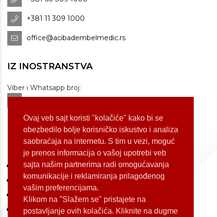
+381 11 309 1000
office@acibadembelmedic.rs
IZ INOSTRANSTVA
Viber i Whatsapp broj:
+381 60 309 1070
Dostupnost: od 07 do 22h
Ovaj veb sajt koristi "kolačiće" kako bi se
obezbedilo bolje korisničko iskustvo i analiza
saobraćaja na internetu. S tim u vezi, moguć
LOKACIJE
je prenos informacija o vašoj upotrebi veb
sajta našim partnerima radi omogućavanja
Koste Jovanovića 87 (Voždovac)
komunikacije i reklamiranja prilagođenog
Bulevar Oslobođenja 155 (Voždovac)
vašim preferencijama.
Bulevar Oslobođenja 165 (Voždovac)
Klikom na "Slažem se" pristajete na
Kneginje Zorke 7 (Slavija)
postavljanje ovih kolačića. Kliknite na dugme