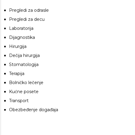
Pregledi za odrasle
Pregledi za decu
Laboratorija
Dijagnostika
Hirurgija
Dečija hirurgija
Stomatologija
Terapija
Bolničko lečenje
Kućne posete
Transport
Obezbeđenje događaja