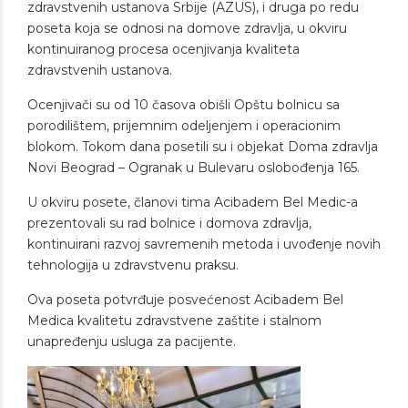
zdravstvenih ustanova Srbije (AZUS), i druga po redu
poseta koja se odnosi na domove zdravlja, u okviru
kontinuiranog procesa ocenjivanja kvaliteta
zdravstvenih ustanova.
Ocenjivači su od 10 časova obišli Opštu bolnicu sa
porodilištem, prijemnim odeljenjem i operacionim
blokom. Tokom dana posetili su i objekat Doma zdravlja
Novi Beograd – Ogranak u Bulevaru oslobođenja 165.
U okviru posete, članovi tima Acibadem Bel Medic-a
prezentovali su rad bolnice i domova zdravlja,
kontinuirani razvoj savremenih metoda i uvođenje novih
tehnologija u zdravstvenu praksu.
Ova poseta potvrđuje posvećenost Acibadem Bel
Medica kvalitetu zdravstvene zaštite i stalnom
unapređenju usluga za pacijente.