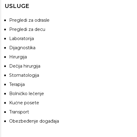
USLUGE
Pregledi za odrasle
Pregledi za decu
Laboratorija
Dijagnostika
Hirurgija
Dečija hirurgija
Stomatologija
Terapija
Bolničko lečenje
Kućne posete
Transport
Obezbeđenje događaja