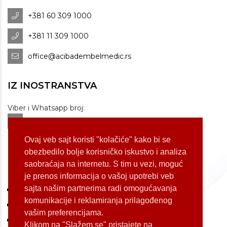
+381 60 309 1000
+381 11 309 1000
office@acibadembelmedic.rs
IZ INOSTRANSTVA
Viber i Whatsapp broj:
+381 60 309 1070
Dostupnost: od 07 do 22h
Ovaj veb sajt koristi "kolačiće" kako bi se
obezbedilo bolje korisničko iskustvo i analiza
saobraćaja na internetu. S tim u vezi, moguć
LOKACIJE
je prenos informacija o vašoj upotrebi veb
sajta našim partnerima radi omogućavanja
Koste Jovanovića 87 (Voždovac)
komunikacije i reklamiranja prilagođenog
Bulevar Oslobođenja 155 (Voždovac)
vašim preferencijama.
Bulevar Oslobođenja 165 (Voždovac)
Klikom na "Slažem se" pristajete na