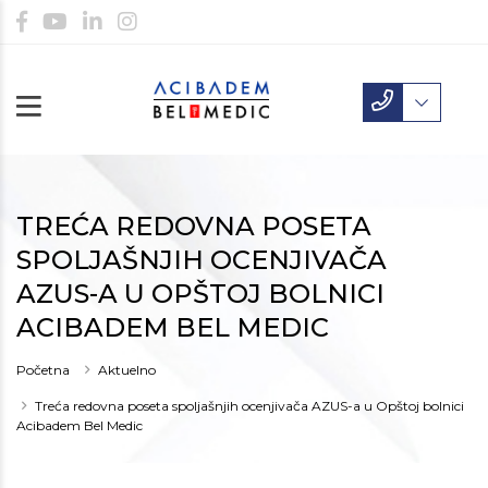
TREĆA REDOVNA POSETA
SPOLJAŠNJIH OCENJIVAČA
AZUS-A U OPŠTOJ BOLNICI
ACIBADEM BEL MEDIC
Početna
Aktuelno
Treća redovna poseta spoljašnjih ocenjivača AZUS-a u Opštoj bolnici
Acibadem Bel Medic