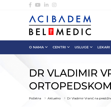
O NAMA
CENTRI
USLUGE
LEKARI
DR VLADIMIR 
ORTOPEDSKOM
Početna
Aktuelno
Dr Vladimir Vranić na presti