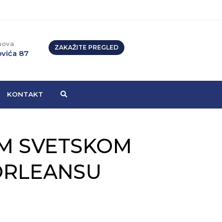
nova
ZAKAŽITE PREGLED
vića 87
KONTAKT
OM SVETSKOM
ORLEANSU