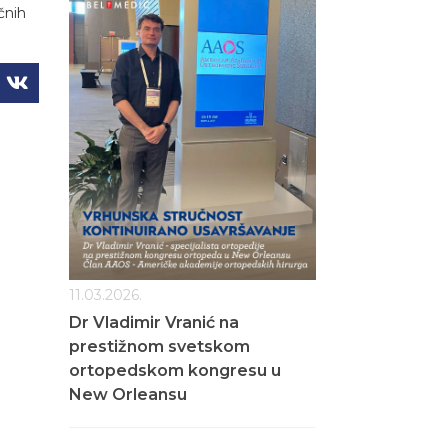
čnih
11.03.2026.
Dr Vladimir Vranić na
prestižnom svetskom
ortopedskom kongresu u
New Orleansu