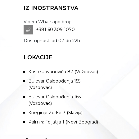
IZ INOSTRANSTVA
Viber i Whatsapp broj:
+381 60 309 1070
Dostupnost: od 07 do 22h
LOKACIJE
Koste Jovanovića 87 (Voždovac)
Bulevar Oslobođenja 155
(Voždovac)
Bulevar Oslobođenja 165
(Voždovac)
Kneginje Zorke 7 (Slavija)
Palmira Toljatija 1 (Novi Beograd)