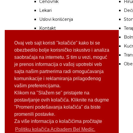
Cenovnik
Hiru
Lekari
Deči
Uslovi korišćenja
Stom
Kontakt
Tera
Boln
Ovaj veb sajt koristi "kolačiće" kako bi se
Kuć
obezbedilo bolje korisničko iskustvo i analiza
Tran
saobraćaja na internetu. S tim u vezi, moguć
Obe
je prenos informacija o vašoj upotrebi veb
sajta našim partnerima radi omogućavanja
komunikacije i reklamiranja prilagođenog
vašim preferencijama.
Klikom na "Slažem se" pristajete na
postavljanje ovih kolačića. Kliknite na dugme
"Promeni podešavanja kolačića" da biste
promenili postavke.
Za više informacija o kolačićima pročitajte
Politiku kolačića Acibadem Bel Medic.