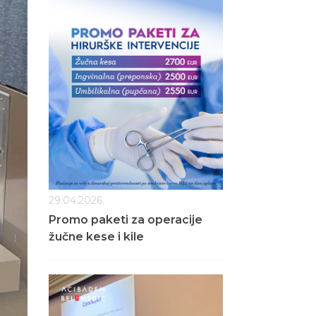
29.04.2026.
Promo paketi za operacije
žučne kese i kile