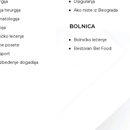
rgija
Osiguranja
ja hirurgija
Ako niste iz Beograda
atologija
BOLNICA
pija
ičko lečenje
Bolničko lečenje
ne posete
Restoran Bel Food
sport
zbeđenje događaja