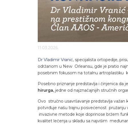
11.03.2026.
Dr Vladimir Vranić
, specijalista ortopedije, p
održanom u New Orleansu, gde je pratio najnov
posebnim fokusom na totalnu artroplastiku kuk
Posebno priznanje predstavlja i činjenica da 
hirurga
,
jedne od najznačajnijih stručnih org
Ovo stručno usavršavanje predstavlja važan 
potvrđuje našu trajnu posvećenost pružanju 
invazivne metode koje doprinose bržem fun
kvalitet lečenja u skladu sa najvišim međun