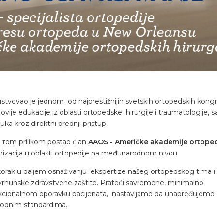
risustvovao je jednom od najprestižnijih svetskih ortopedskih kong
ije edukacije iz oblasti ortopedske hirurgije i traumatologije, s
a kroz direktni prednji pristup.
je tom prilikom postao član
AAOS - Američke akademije ortope
anizacija u oblasti ortopedije na međunarodnom nivou.
korak u daljem osnaživanju ekspertize našeg ortopedskog tima i
vrhunske zdravstvene zaštite. Prateći savremene, minimalno
kcionalnom oporavku pacijenata, nastavljamo da unapređujemo
arodnim standardima.