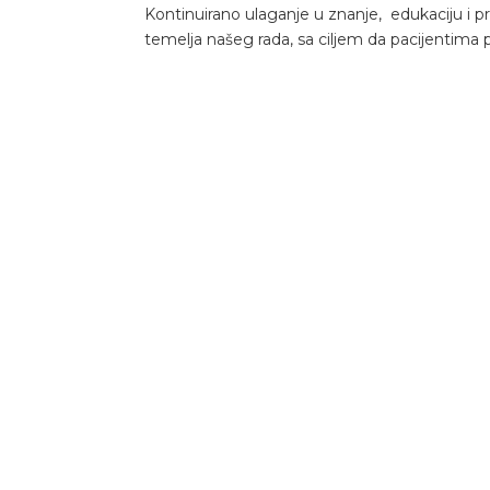
Kontinuirano ulaganje u znanje, edukaciju i p
temelja našeg rada, sa ciljem da pacijentima p