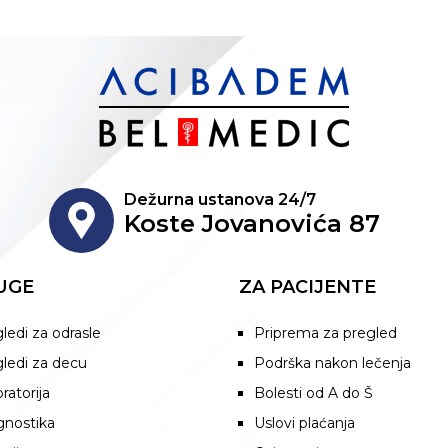
Dežurna ustanova 24/7
Koste Jovanovića 87
UGE
ZA PACIJENTE
ledi za odrasle
Priprema za pregled
ledi za decu
Podrška nakon lečenja
ratorija
Bolesti od A do Š
gnostika
Uslovi plaćanja