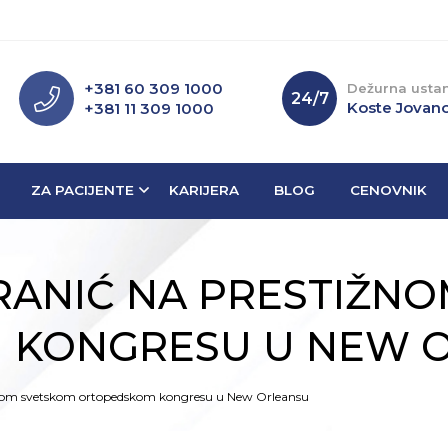
+381 60 309 1000
Dežurna usta
24/7
Koste Jovano
+381 11 309 1000
ZA PACIJENTE
KARIJERA
BLOG
CENOVNIK
VRANIĆ NA PRESTIŽN
 KONGRESU U NEW 
žnom svetskom ortopedskom kongresu u New Orleansu