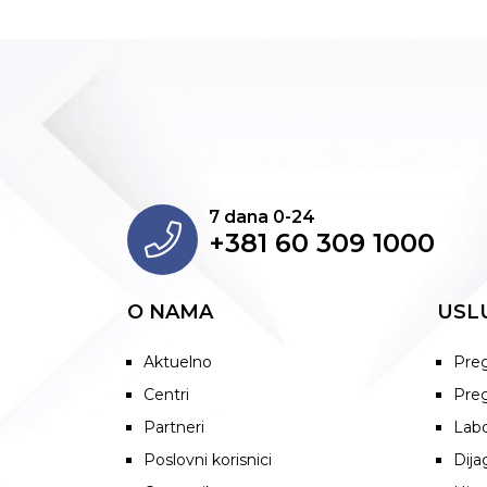
7 dana 0-24
+381 60 309 1000
O NAMA
USL
Aktuelno
Preg
Centri
Preg
Partneri
Labo
Poslovni korisnici
Dija