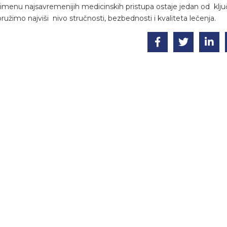
rimenu najsavremenijih medicinskih pristupa ostaje jedan od klju
ružimo najviši nivo stručnosti, bezbednosti i kvaliteta lečenja.