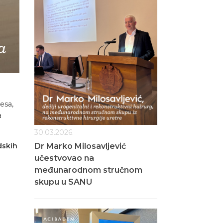
resa,
a
30.03.2026.
Dr Marko Milosavljević
dskih
učestvovao na
međunarodnom stručnom
skupu u SANU