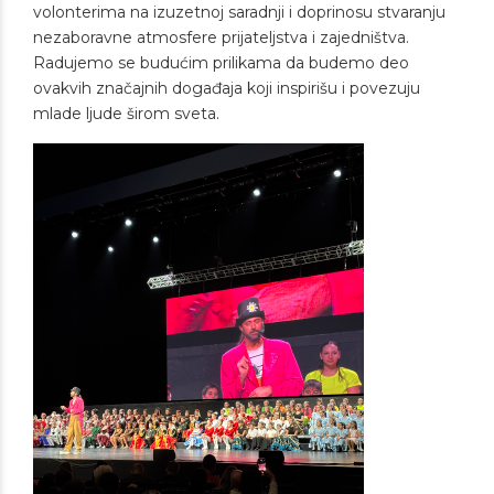
volonterima na izuzetnoj saradnji i doprinosu stvaranju
nezaboravne atmosfere prijateljstva i zajedništva.
Radujemo se budućim prilikama da budemo deo
ovakvih značajnih događaja koji inspirišu i povezuju
mlade ljude širom sveta.