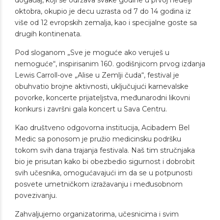
događaj, koji se održava svake godine u prvoj nedelji
oktobra, okupio je decu uzrasta od 7 do 14 godina iz
više od 12 evropskih zemalja, kao i specijalne goste sa
drugih kontinenata.
Pod sloganom „Sve je moguće ako veruješ u
nemoguće“, inspirisanim 160. godišnjicom prvog izdanja
Lewis Carroll-ove „Alise u Zemlji čuda“, festival je
obuhvatio brojne aktivnosti, uključujući karnevalske
povorke, koncerte prijateljstva, međunarodni likovni
konkurs i završni gala koncert u Sava Centru.
Kao društveno odgovorna institucija, Acibadem Bel
Medic sa ponosom je pružio medicinsku podršku
tokom svih dana trajanja festivala. Naš tim stručnjaka
bio je prisutan kako bi obezbedio sigurnost i dobrobit
svih učesnika, omogućavajući im da se u potpunosti
posvete umetničkom izražavanju i međusobnom
povezivanju.
Zahvaljujemo organizatorima, učesnicima i svim