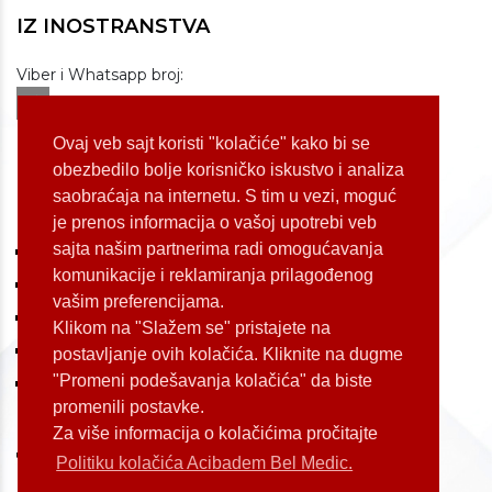
IZ INOSTRANSTVA
Viber i Whatsapp broj:
+381 60 309 1070
Dostupnost: od 07 do 22h
Ovaj veb sajt koristi "kolačiće" kako bi se
obezbedilo bolje korisničko iskustvo i analiza
saobraćaja na internetu. S tim u vezi, moguć
LOKACIJE
je prenos informacija o vašoj upotrebi veb
sajta našim partnerima radi omogućavanja
Koste Jovanovića 87 (Voždovac)
komunikacije i reklamiranja prilagođenog
Bulevar Oslobođenja 155 (Voždovac)
vašim preferencijama.
Bulevar Oslobođenja 165 (Voždovac)
Klikom na "Slažem se" pristajete na
Kneginje Zorke 7 (Slavija)
postavljanje ovih kolačića. Kliknite na dugme
"Promeni podešavanja kolačića" da biste
Palmira Toljatija 1 (Novi Beograd)
promenili postavke.
Za više informacija o kolačićima pročitajte
Politiku kolačića Acibadem Bel Medic.