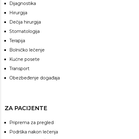
Dijagnostika
Hirurgija
Dečija hirurgija
Stomatologija
Terapija
Bolničko lečenje
Kućne posete
Transport
Obezbeđenje događaja
ZA PACIJENTE
Priprema za pregled
Podrška nakon lečenja