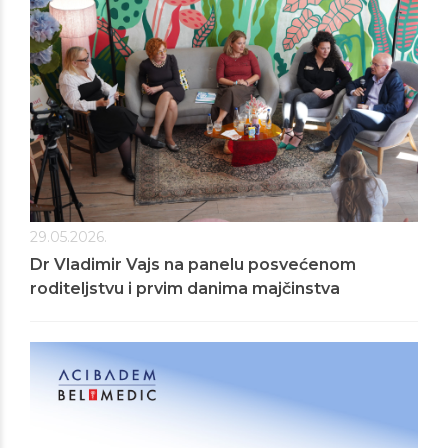
29.05.2026.
Dr Vladimir Vajs na panelu posvećenom
roditeljstvu i prvim danima majčinstva