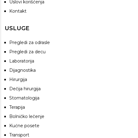
Uslovi korišćenja
Kontakt
USLUGE
Pregledi za odrasle
Pregledi za decu
Laboratorija
Dijagnostika
Hirurgija
Dečija hirurgija
Stomatologija
Terapija
Bolničko lečenje
Kućne posete
Transport