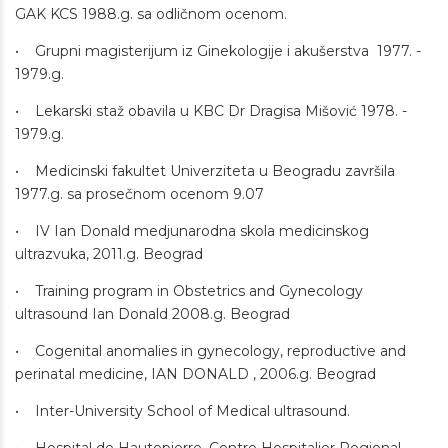
GAK KCS 1988.g. sa odličnom ocenom.
• Grupni magisterijum iz Ginekologije i akušerstva 1977. -
1979.g.
• Lekarski staž obavila u KBC Dr Dragisa Mišović 1978. -
1979.g.
• Medicinski fakultet Univerziteta u Beogradu završila
1977.g. sa prosečnom ocenom 9.07
• IV Ian Donald medjunarodna skola medicinskog
ultrazvuka, 2011.g. Beograd
• Training program in Obstetrics and Gynecology
ultrasound Ian Donald 2008.g. Beograd
• Cogenital anomalies in gynecology, reproductive and
perinatal medicine, IAN DONALD , 2006.g. Beograd
• Inter-University School of Medical ultrasound.