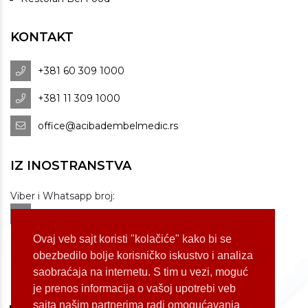
KONTAKT
+381 60 309 1000
+381 11 309 1000
office@acibadembelmedic.rs
IZ INOSTRANSTVA
Viber i Whatsapp broj:
+381 60 309 1070
Dostupnost: od 07 do 22h
Ovaj veb sajt koristi "kolačiće" kako bi se
obezbedilo bolje korisničko iskustvo i analiza
saobraćaja na internetu. S tim u vezi, moguć
LOKACIJE
je prenos informacija o vašoj upotrebi veb
sajta našim partnerima radi omogućavanja
Koste Jovanovića 87 (Voždovac)