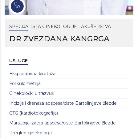
SPECIJALISTA GINEKOLOGIJE I AKUŠERSTVA
DR ZVEZDANA KANGRGA
USLUGE
Eksplorativna kiretaža
Folikulometrija
Ginekološki ultrazvuk
Incizija i drenaža abscesa/ciste Bartolinijeve žlezde
CTG (kardiotokografija)
Marsupijalizacija apscesa/ciste Bartolinijeve žlezde
Pregled ginekologa