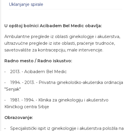
Uklanjanje spirale
U opštoj bolnici Acibadem Bel Medic obavlja:
Ambulantne preglede iz oblasti ginekologije i akušerstva,
ultrazvučne preglede iz iste oblasti, praćenje trudnoće,
savetovalište za kontracepciju, male intervencije.
Radno mesto / Radno iskustvo:
• 2013. - Acibadem Bel Medic
• 1994. - 2013. - Privatna ginekološko-akušerska ordinacija
"Senjak"
• 1981. - 1994. - Klinika za ginekologiju i akušerstvo
Kliničkog centra Srbije
Obrazovanje:
• Specijalistički ispit iz ginekologije i akušerstva položila na