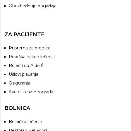
Obezbeđenje događaja
ZA PACIJENTE
Priprema za pregled
Podrška nakon lečenja
Bolesti od A do Š
Uslovi plaćanja
Osiguranja
Ako niste iz Beograda
BOLNICA
Bolničko lečenje
Restoran Bel Food