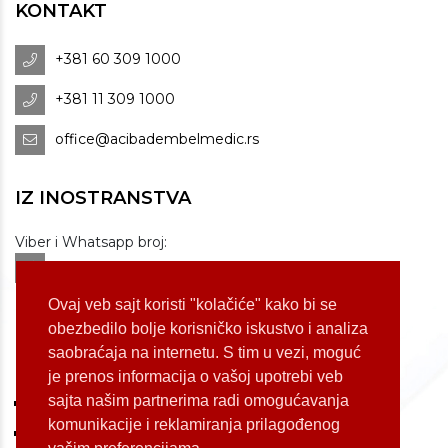
KONTAKT
+381 60 309 1000
+381 11 309 1000
office@acibadembelmedic.rs
IZ INOSTRANSTVA
Viber i Whatsapp broj:
+381 60 309 1070
Dostupnost: od 07 do 22h
Ovaj veb sajt koristi "kolačiće" kako bi se
obezbedilo bolje korisničko iskustvo i analiza
saobraćaja na internetu. S tim u vezi, moguć
LOKACIJE
je prenos informacija o vašoj upotrebi veb
sajta našim partnerima radi omogućavanja
Koste Jovanovića 87 (Voždovac)
komunikacije i reklamiranja prilagođenog
Bulevar Oslobođenja 155 (Voždovac)