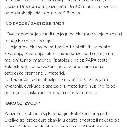
terapijske svrhe (lečenje) i šalje na patohistološku (PH)
analizu. Procedura traje između 15 i 30 minuta, a rezultati
patohistologije biće gotovi za 5-7- dana.
INDIKACIJE / ZAŠTO SE RADI?
• Ova intervencija se radi u dijagnostičke (otkrivanje bolesti) i
terapijske svrhe (lečenje).
• U dijagnostičke svrhe radi se kod: obilnih i/ili učestalih
krvarenja, krvarenja nakon menopauze, kod sumnje na
maligni tumor materice (patološki nalaz PAPA testa ili
kolposkopije), ultrazvukom postavljene sumnje na
patološke promene u materici.
• U terapijske svrhe obavlja se u slučaju: zaustavljanja
krvarenja, evakuacije sadržaja iz materične šupljine (plod,
posteljica...), uklanjanja polipa ili mioma materice.
KAKO SE IZVODI?
Zauzećete isti položaj kao na ginekološkom pregledu.
Ukoliko se procedura obavlja u opštoj anesteziji nećete biti
svesni. Nakon adekvatne pripreme u opštoj ili lokalnoj