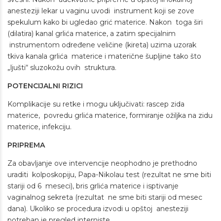
anesteziji lekar u vaginu uvodi instrument koji se zove
spekulum kako bi ugledao grić materice. Nakon toga širi
(dilatira) kanal grlića materice, a zatim specijalnim
instrumentom određene veličine (kireta) uzima uzorak
tkiva kanala grlića materice i materične šupljine tako što
„ljušti“ sluzokožu ovih struktura.
POTENCIJALNI RIZICI
Komplikacije su retke i mogu uključivati: rascep zida
materice, povredu grlića materice, formiranje ožiljka na zidu
materice, infekciju.
PRIPREMA
Za obavljanje ove intervencije neophodno je prethodno
uraditi kolposkopiju, Papa-Nikolau test (rezultat ne sme biti
stariji od 6 meseci), bris grlića materice i isptivanje
vaginalnog sekreta (rezultat ne sme biti stariji od mesec
dana). Ukoliko se procedura izvodi u opštoj anesteziji
potreban je pregled interniste.