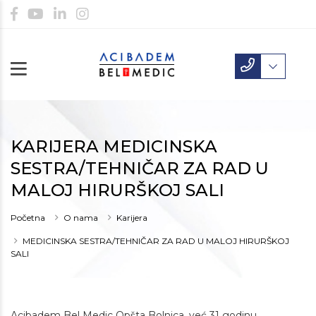
KARIJERA MEDICINSKA
SESTRA/TEHNIČAR ZA RAD U
MALOJ HIRURŠKOJ SALI
Početna
O nama
Karijera
MEDICINSKA SESTRA/TEHNIČAR ZA RAD U MALOJ HIRURŠKOJ
SALI
Acibadem Bel Medic Opšta Bolnica, već 31 godinu