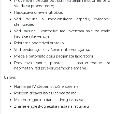
Proverava i trebuje potrošni materijal i instrumente u
skladu sa procedurom;
Raskucava dnevne utroške;
Vodi računa o medicinskom otpadu, evidenciji
sterilizacije;
Vodi računa i kontroliše rad inventara sale za male
hirurške intervencije;
Priprema operativni protokol;
Vodi evidenciju o izvršenim intervencijama;
Predaje patohistologiju pacijenata laboratoriji;
Proverava radne prostorije i instrumenatae za
neometani rad prve/druge/noćne smene.
Uslovi:
Najmanje IV stepen stručne spreme
Položen državni ispit i licenca za rad
Minimum godinu dana radnog iskustva
Znanje engleskog jezika i rada na računaru