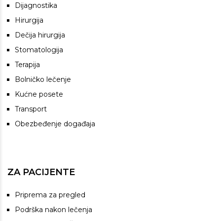
Dijagnostika
Hirurgija
Dečija hirurgija
Stomatologija
Terapija
Bolničko lečenje
Kućne posete
Transport
Obezbeđenje događaja
ZA PACIJENTE
Priprema za pregled
Podrška nakon lečenja