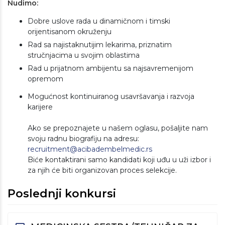
Nudimo:
Dobre uslove rada u dinamičnom i timski
orijentisanom okruženju
Rad sa najistaknutijim lekarima, priznatim
stručnjacima u svojim oblastima
Rad u prijatnom ambijentu sa najsavremenijom
opremom
Mogućnost kontinuiranog usavršavanja i razvoja
karijere
Ako se prepoznajete u našem oglasu, pošaljite nam
svoju radnu biografiju na adresu:
recruitment@acibadembelmedic.rs
Biće kontaktirani samo kandidati koji uđu u uži izbor i
za njih će biti organizovan proces selekcije.
Poslednji konkursi