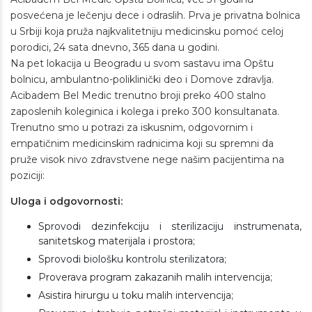
posvećena je lečenju dece i odraslih. Prva je privatna bolnica
u Srbiji koja pruža najkvalitetniju medicinsku pomoć celoj
porodici, 24 sata dnevno, 365 dana u godini.
Na pet lokacija u Beogradu u svom sastavu ima Opštu
bolnicu, ambulantno-poliklinički deo i Domove zdravlja.
Acibadem Bel Medic trenutno broji preko 400 stalno
zaposlenih koleginica i kolega i preko 300 konsultanata.
Trenutno smo u potrazi za iskusnim, odgovornim i
empatičnim medicinskim radnicima koji su spremni da
pruže visok nivo zdravstvene nege našim pacijentima na
poziciji:
Uloga i odgovornosti:
Sprovodi dezinfekciju i sterilizaciju instrumenata,
sanitetskog materijala i prostora;
Sprovodi biološku kontrolu sterilizatora;
Proverava program zakazanih malih intervencija;
Asistira hirurgu u toku malih intervencija;