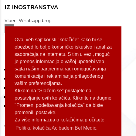
IZ INOSTRANSTVA
Viber i Whatsapp broj:
+381 60 309 1070
Dostupnost: od 07 do 22h
Ovaj veb sajt koristi "kolačiće" kako bi se
obezbedilo bolje korisničko iskustvo i analiza
saobraćaja na internetu. S tim u vezi, moguć
LOKACIJE
je prenos informacija o vašoj upotrebi veb
sajta našim partnerima radi omogućavanja
Koste Jovanovića 87 (Voždovac)
komunikacije i reklamiranja prilagođenog
Bulevar Oslobođenja 155 (Voždovac)
vašim preferencijama.
Bulevar Oslobođenja 165 (Voždovac)
Klikom na "Slažem se" pristajete na
Kneginje Zorke 7 (Slavija)
postavljanje ovih kolačića. Kliknite na dugme
"Promeni podešavanja kolačića" da biste
Palmira Toljatija 1 (Novi Beograd)
promenili postavke.
Za više informacija o kolačićima pročitajte
Politiku kolačića Acibadem Bel Medic.