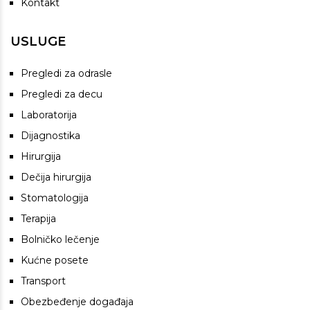
Kontakt
USLUGE
Pregledi za odrasle
Pregledi za decu
Laboratorija
Dijagnostika
Hirurgija
Dečija hirurgija
Stomatologija
Terapija
Bolničko lečenje
Kućne posete
Transport
Obezbeđenje događaja