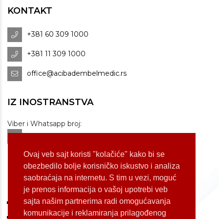
KONTAKT
+381 60 309 1000
+381 11 309 1000
office@acibadembelmedic.rs
IZ INOSTRANSTVA
Viber i Whatsapp broj:
+381 60 309 1070
Dostupnost: od 07 do 22h
Ovaj veb sajt koristi "kolačiće" kako bi se
obezbedilo bolje korisničko iskustvo i analiza
saobraćaja na internetu. S tim u vezi, moguć
LOKACIJE
je prenos informacija o vašoj upotrebi veb
sajta našim partnerima radi omogućavanja
Koste Jovanovića 87 (Voždovac)
komunikacije i reklamiranja prilagođenog
Bulevar Oslobođenja 155 (Voždovac)