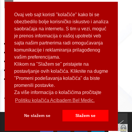
+381 60 309 1070
Dostupnost: od 07 do 22h
Ovaj veb sajt koristi "kolačiće" kako bi se
obezbedilo bolje korisničko iskustvo i analiza
saobraćaja na internetu. S tim u vezi, moguć
LOKACIJE
je prenos informacija o vašoj upotrebi veb
sajta našim partnerima radi omogućavanja
Koste Jovanovića 87 (Voždovac)
komunikacije i reklamiranja prilagođenog
Bulevar Oslobođenja 155 (Voždovac)
vašim preferencijama.
Bulevar Oslobođenja 165 (Voždovac)
Klikom na "Slažem se" pristajete na
Kneginje Zorke 7 (Slavija)
postavljanje ovih kolačića. Kliknite na dugme
"Promeni podešavanja kolačića" da biste
Palmira Toljatija 1 (Novi Beograd)
promenili postavke.
Za više informacija o kolačićima pročitajte
Politiku kolačića Acibadem Bel Medic.
Ne slažem se
Slažem se
Copyright by Acibadem Bel Medic 2026. All rights reserved.