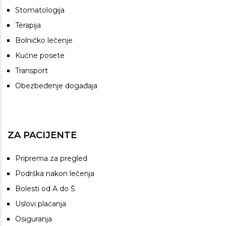
Stomatologija
Terapija
Bolničko lečenje
Kućne posete
Transport
Obezbeđenje događaja
ZA PACIJENTE
Priprema za pregled
Podrška nakon lečenja
Bolesti od A do Š
Uslovi plaćanja
Osiguranja