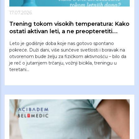
17.07.2026.
Trening tokom visokih temperatura: Kako
ostati aktivan leti, a ne preopteretiti
organizam
Leto je godišnje doba koje nas gotovo spontano
pokreće. Duži dani, više sunčeve svetlosti i boravak na
otvorenom bude želju za fizičkom aktivnošću – bilo da
je reč o jutarnjem trčanju, vožnji bicikla, treningu u
teretani...