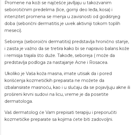
Promene na koži se najčešće javlljaju u takozvanim
seborotičnim predelima (lice, gornji deo leđa, kosa) i
intenzitet promena se menja u zavisnosti od godišnjeg
doba (seborični dermatitis je uvek aktivniji tokom toplih
meseci).
Seboreja (seboroični dermatitis) predstavlja hronično stanje,
i zaista je važno da se tretira kako bi se napravio balans kože
i remisija trajala što duže. Takođe, seboreja ( može da
predstavlja podloga za nastajanje Acne i Rosacea.
Ukoliko je Vaša koža masna, imate utisak da i pored
korišćenja kozmetičkih preparata ne možete da
izbalansirate masnoću, kao i u slučaju da se pojavljuju akne ili
prošireni krvni sudovi na licu, vreme je da posetite
dermatologa.
Vaš dermatolog će Vam prepisati terapiju i preporučiti
kozmetičke preparate sa kojima ćete biti zadovoljni.