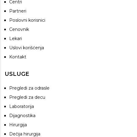
Centri
Partneri
Poslovni korisnici
Cenovnik
Lekari
Uslovi korišćenja
Kontakt
USLUGE
Pregledi za odrasle
Pregledi za decu
Laboratorija
Dijagnostika
Hirurgija
Dečija hirurgija