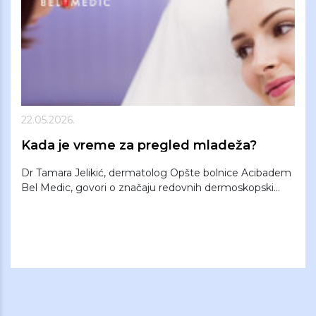
22.05.2026.
Kada je vreme za pregled mladeža?
Dr Tamara Jelikić, dermatolog Opšte bolnice Acibadem
Bel Medic, govori o značaju redovnih dermoskopski...