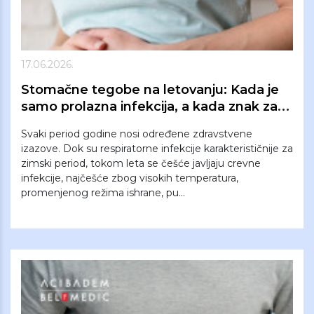
17.06.2026.
Stomačne tegobe na letovanju: Kada je
samo prolazna infekcija, a kada znak za
odlazak kod lekara?
Svaki period godine nosi određene zdravstvene
izazove. Dok su respiratorne infekcije karakterističnije za
zimski period, tokom leta se češće javljaju crevne
infekcije, najčešće zbog visokih temperatura,
promenjenog režima ishrane, pu...