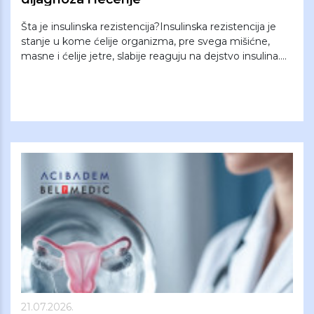
Šta je insulinska rezistencija?Insulinska rezistencija je
stanje u kome ćelije organizma, pre svega mišićne,
masne i ćelije jetre, slabije reaguju na dejstvo insulina....
21.07.2026.