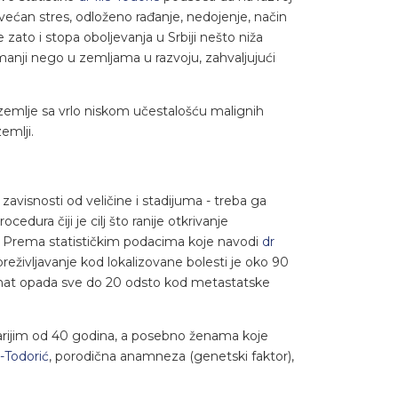
većan stres, odloženo rađanje, nedojenje, način
zato i stopa oboljevanja u Srbiji nešto niža
manji nego u zemljama u razvoju, zahvaljujući
zemlje sa vrlo niskom učestalošću malignih
emlji.
zavisnosti od veličine i stadijuma - treba ga
edura čiji je cilj što ranije otkrivanje
va. Prema statističkim podacima koje navodi
dr
reživljavanje kod lokalizovane bolesti je oko 90
ocenat opada sve do 20 odsto kod metastatske
tarijim od 40 godina, a posebno ženama koje
ć-Todorić
, porodična anamneza (genetski faktor),