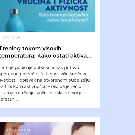
17.07.2026.
Trening tokom visokih
temperatura: Kako ostati aktivan
leti, a ne preopteretiti organizam
Leto je godišnje doba koje nas gotovo
spontano pokreće. Duži dani, više sunčeve
svetlosti i boravak na otvorenom bude želju
za fizičkom aktivnošću – bilo da je reč o
jutarnjem trčanju, vožnji bicikla, treningu u
teretani...