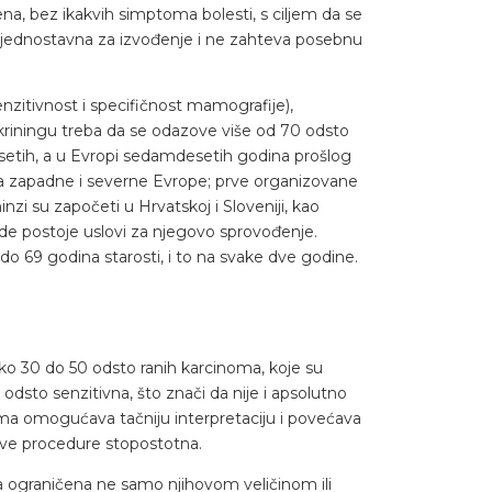
na, bez ikakvih simptoma bolesti, s ciljem da se
je jednostavna za izvođenje i ne zahteva posebnu
enzitivnost i specifičnost mamografije),
riningu treba da se odazove više od 70 odsto
desetih, a u Evropi sedamdesetih godina prošlog
ama zapadne i severne Evrope; prve organizovane
zi su započeti u Hrvatskoj i Sloveniji, kao
gde postoje uslovi za njegovo sprovođenje.
9 godina starosti, i to na svake dve godine.
oko 30 do 50 odsto ranih karcinoma, koje su
dsto senzitivna, što znači da nije i apsolutno
a omogućava tačniju interpretaciju i povećava
ove procedure stopostotna.
 ograničena ne samo njihovom veličinom ili