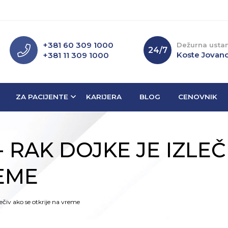
+381 60 309 1000
Dežurna usta
24/7
Koste Jovano
+381 11 309 1000
ZA PACIJENTE
KARIJERA
BLOG
CENOVNIK
 RAK DOJKE JE IZLEČ
EME
ečiv ako se otkrije na vreme