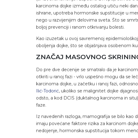
karcinoma dojke između ostalog utiču neki danas
ishrane, upotreba hormonske supstitucije u menop
nego u razvijenijim delovima sveta. Što se smrt
boljoj prevenciji i ranom otkrivanju bolesti.
Kao izuzetak u ovoj savremenoj epidemiološkoj
oboljenja dojke, što se objašnjava osobenom kul
ZNAČAJ MASOVNOG SKRININ
Do pre dve decenije se smatralo da je karcinom do
otkriti u ranoj fazi - vrlo uspešno mogu da se leč
karcinoma dojke, u začetku i ranoj fazi, odnosno
Ilić-Todorić
, ukoliko se malignitet dojke dijagno
odsto, a kod DCIS (duktalnog karcinoma in situ)
faze.
Iz navedenih razloga, mamografija se bilo kao 
imaju povećane faktore rizika za karcinom dojk
nedojenje, hormonska supstitucija tokom menop