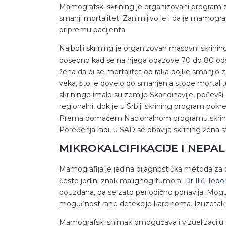
Mamografski skrining je organizovani program za
smanji mortalitet. Zanimljivo je i da je mamogr
pripremu pacijenta.
Najbolji skrining je organizovan masovni skrinin
posebno kad se na njega odazove 70 do 80 odst
žena da bi se mortalitet od raka dojke smanjio 
veka, što je dovelo do smanjenja stope mortalit
skrininge imale su zemlje Skandinavije, počevši
regionalni, dok je u Srbiji skrining program po
Prema domaćem Nacionalnom programu skrininga
Poređenja radi, u SAD se obavlja skrining žena s
MIKROKALCIFIKACIJE I NEPA
Mamografija je jedina dijagnostička metoda za p
često jedini znak malignog tumora.
Dr Ilić-Todor
pouzdana, pa se zato periodično ponavlja. Mog
mogućnost rane detekcije karcinoma. Izuzetak 
Mamografski snimak omogućava i vizuelizaciju 