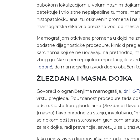
dubokom lokalizacijom u voluminoznim dojkama
detektuje i vrlo sitne nepalpabilne tumore, mam
histopatološku analizu otkrivenih promena i na n
mamografska slika vrlo precizno vodi do mest
Mamografijom otkrivena promena u dojci ne znači
dodatne dijagnostičke procedure, klinički pregled
karcinoma koji se ne uočavaju na prethodnoj mamo
zbog greške u percepciji ili interpretaciji, ili
Todorić
, da mamografiju izvodi dobro obučen te
ŽLEZDANA I MASNA DOJKA
Govoreći o ograničenjima mamografije,
dr Ilić-
vrstu pregleda. Pouzdanost procedure tada op
odsto. Gusto fibroglandularno (žlezdano) tkiv
(masno) tkivo prirodno za stariju, involutivnu, “p
se nekom opštom starosnom granicom smatra 4
za rak dojke, radi prevencije, savetuju se ultrazv
Iako neinvazivna dijagnostička metoda, mamogra