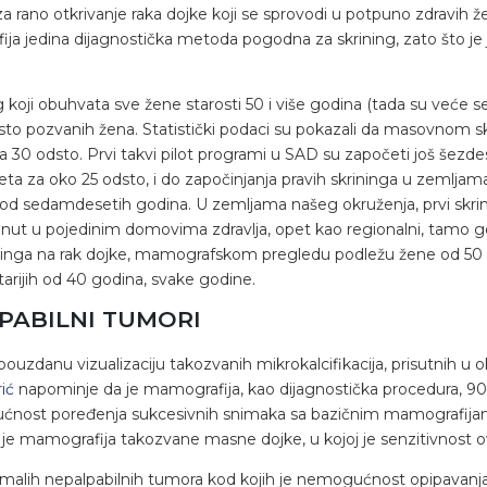
 rano otkrivanje raka dojke koji se sprovodi u potpuno zdravih že
afija jedina dijagnostička metoda pogodna za skrining, zato što 
g koji obuhvata sve žene starosti 50 i više godina (tada su veće s
o pozvanih žena. Statistički podaci su pokazali da masovnom sk
za 30 odsto. Prvi takvi pilot programi u SAD su započeti još šez
eta za oko 25 odsto, i do započinjanja pravih skrininga u zemlj
 od sedamdesetih godina. U zemljama našeg okruženja, prvi skrinin
krenut u pojedinim domovima zdravlja, opet kao regionalni, tamo 
 na rak dojke, mamografskom pregledu podležu žene od 50 do 6
tarijih od 40 godina, svake godine.
LPABILNI TUMORI
ouzdanu vizualizaciju takozvanih mikrokalcifikacija, prisutnih u 
ić
napominje da je mamografija, kao dijagnostička procedura, 90 o
ućnost poređenja sukcesivnih snimaka sa bazičnim mamografijam
je mamografija takozvane masne dojke, u kojoj je senzitivnost 
malih nepalpabilnih tumora kod kojih je nemogućnost opipavanja