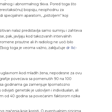
malnog i abnormalnog tkiva. Pored toga što
tereotaksičnu) biopsiju, neophodnu za
i specijalnim aparatom, „pištoljem“ koji
ozitivan nalaz predstavlja samo sumnju i zahteva
e, pak, javljaju kod takozvanih intervalnih
omene prisutne ali ih radiolog ne uoči bilo
). Zbog toga je veoma važno, zaključuje
dr Ilić-
, uglavnom kod mlađih žena, nepodesne za ovu
grafije povećava sa pomenutih 90 na 100
 a sa godinama ga zamenjuje lipomatozno
dvijati genetski je uslovljen i individualan, ali
 od 40 godina sa povećanim faktorom rizika
 zračenja koje koristi. O eventualnim rizicima