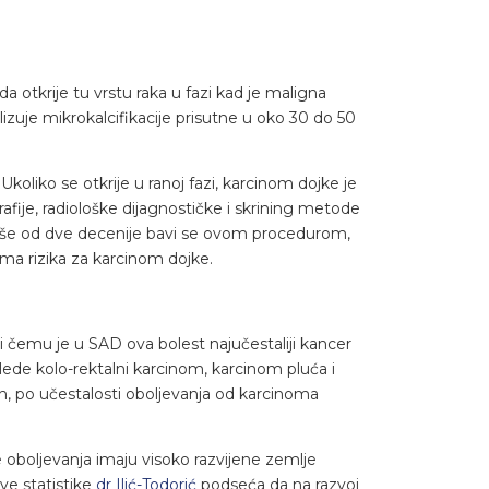
a otkrije tu vrstu raka u fazi kad je maligna
lizuje mikrokalcifikacije prisutne u oko 30 do 50
koliko se otkrije u ranoj fazi, karcinom dojke je
fije, radiološke dijagnostičke i skrining metode
 više od dve decenije bavi se ovom procedurom,
a rizika za karcinom dojke.
 čemu je u SAD ova bolest najučestaliji kancer
slede kolo-rektalni karcinom, karcinom pluća i
ih, po učestalosti oboljevanja od karcinoma
e oboljevanja imaju visoko razvijene zemlje
ve statistike
dr Ilić-Todorić
podseća da na razvoj