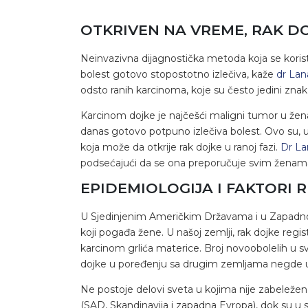
OTKRIVEN NA VREME, RAK DO
Neinvazivna dijagnostička metoda koja se koristi 
bolest gotovo stopostotno izlečiva, kaže
dr Lana
odsto ranih karcinoma, koje su često jedini zn
Karcinom dojke je najčešći maligni tumor u žena 
danas gotovo potpuno izlečiva bolest. Ovo su, u
koja može da otkrije rak dojke u ranoj fazi.
Dr Lan
podsećajući da se ona preporučuje svim ženama
EPIDEMIOLOGIJA I FAKTORI R
U Sjedinjenim Američkim Državama i u Zapadnoj 
koji pogađa žene. U našoj zemlji, rak dojke regi
karcinom grlića materice. Broj novoobolelih u sv
dojke u poređenju sa drugim zemljama negde u
Ne postoje delovi sveta u kojima nije zabeležen 
(SAD, Skandinavija i zapadna Evropa), dok su u s