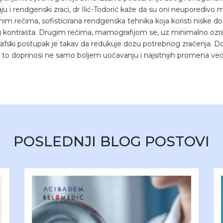
ju i rendgenski zraci,
dr Ilić-Todorić
kaže da su oni neuporedivo ma
im rečima, sofisticirana rendgenska tehnika koja koristi niske doz
g kontrasta. Drugim rečima, mamografijom se, uz minimalno ozrač
ki postupak je takav da redukuje dozu potrebnog zračenja. Doj
 a to doprinosi ne samo boljem uočavanju i najsitnijih promena već i
POSLEDNJI BLOG POSTOVI