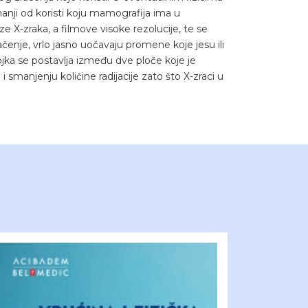
nji od koristi koju mamografija ima u
e X-zraka, a filmove visoke rezolucije, te se
enje, vrlo jasno uočavaju promene koje jesu ili
ka se postavlja između dve ploče koje je
 smanjenju količine radijacije zato što X-zraci u