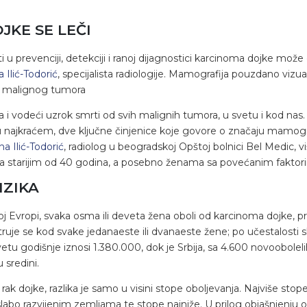
JKE SE LEČI
u prevenciji, detekciji i ranoj dijagnostici karcinoma dojke može d
 Ilić-Todorić
, specijalista radiologije. Mamografija pouzdano vizua
ak malignog tumora
i vodeći uzrok smrti od svih malignih tumora, u svetu i kod nas. U
 najkraćem, dve ključne činjenice koje govore o značaju mamogra
a Ilić-Todorić
, radiolog u beogradskoj Opštoj bolnici Bel Medic,
 starijim od 40 godina, a posebno ženama sa povećanim faktorim
IZIKA
Evropi, svaka osma ili deveta žena oboli od karcinoma dojke, pri
struje se kod svake jedanaeste ili dvanaeste žene; po učestalosti 
etu godišnje iznosi 1.380.000, dok je Srbija, sa 4.600 novoobolel
 sredini.
rak dojke, razlika je samo u visini stope oboljevanja. Najviše stop
labo razvijenim zemljama te stope najniže. U prilog objašnjenju o