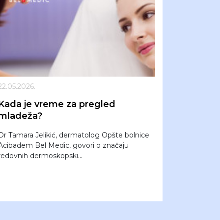
22.05.2026.
Kada je vreme za pregled
mladeža?
Dr Tamara Jelikić, dermatolog Opšte bolnice
Acibadem Bel Medic, govori o značaju
redovnih dermoskopski...