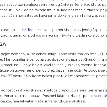
 nezaobilazni pratioci savremenog življenja žene, kao što su po
auzi… Neki od tih faktora rizika su kod nas manje izraženi, pa je 
nosti tiče, mortalitet od karcinoma dojke je u zemljama Zapada 
 «matrici»,
dr Ilić-Todorić
navodi primer visokorazvijenog Japana, 
turom, tradicijom, odnosno načinom života u toj dalekoistočnoj z
GA
jke neizlečiv, ali se danas ubraja u one vrste maligniteta koji, u 
e. Mamografija je osnovna vizualizaciona dijagnostička/skrining proc
 u stadijumu kad je bolest lokalizovana i, uslovno rečeno, izleči
stikuje blagovremeno, period preživljavanja je duži. Petogodišnje p
 čak 97 odsto. Ukoliko se bolest proširuje i metastazira, taj pr
dijagnostička ili kao skrining metoda preporučuje svim ženama s
e, i ženama u menopauzi. Posebni faktori rizika su, podseća
dr Ili
auze, neadekvatan način ishrane, izloženost stresu.