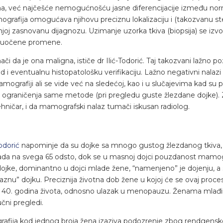
, već najčešće nemogućnošću jasne diferencijacije između nor
ografija omogućava njihovu preciznu lokalizaciju i (takozvanu s
joj zasnovanu dijagnozu. Uzimanje uzorka tkiva (biopsija) se izvod
a uočene promene.
 da je ona maligna, ističe dr Ilić-Todorić. Taj takozvani lažno p
 i eventualnu histopatološku verifikaciju. Lažno negativni nalazi s
grafiji ali se vide već na sledećoj, kao i u slučajevima kad su pr
 usled ograničenja same metode (pri pregledu guste žlezdane dojke
hničar, i da mamografski nalaz tumači iskusan radiolog.
Todorić
napominje da su dojke sa mnogo gustog žlezdanog tkiva
ada na svega 65 odsto, dok se u masnoj dojci pouzdanost mamo
o dojke, dominantno u dojci mlade žene, “namenjeno” je dojenju,
raznu” dojku. Preciznija životna dob žene u kojoj će se ovaj proces o
0. godina života, odnosno ulazak u menopauzu. Ženama mlađim
učni pregledi.
fija kod jednog broja žena izaziva podozrenje zbog rendgenskog