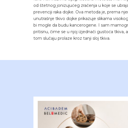
od štetnog jonizujućeg zračenja u koje se ubraja
prevenciji raka dojke. Ova metoda je, prema njen
unutrašnje tkivo dojke prikazuje slikama visoko
bi mogle da budu kancerogene. I sam mamografs
pritisnu, čime se u njoj izjednači gustoća tkiva,
tom slučaju prolaze kroz tanji sloj tkiva.