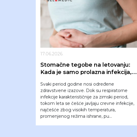
17.06.2026.
Stomačne tegobe na letovanju:
Kada je samo prolazna infekcija, a
kada znak za odlazak kod lekara?
Svaki period godine nosi određene
zdravstvene izazove. Dok su respiratorne
infekcije karakterističnije za zimski period,
tokom leta se češće javljaju crevne infekcije,
najčešće zbog visokih temperatura,
promenjenog režima ishrane, pu...