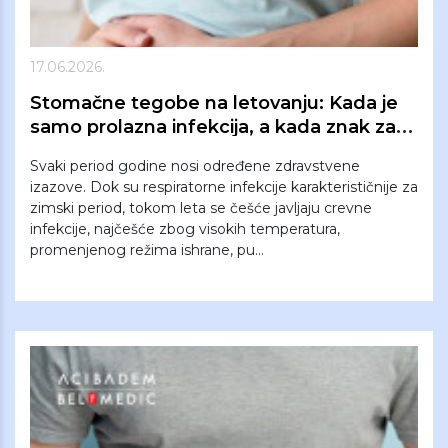
17.06.2026.
Stomačne tegobe na letovanju: Kada je
samo prolazna infekcija, a kada znak za
odlazak kod lekara?
Svaki period godine nosi određene zdravstvene
izazove. Dok su respiratorne infekcije karakterističnije za
zimski period, tokom leta se češće javljaju crevne
infekcije, najčešće zbog visokih temperatura,
promenjenog režima ishrane, pu...