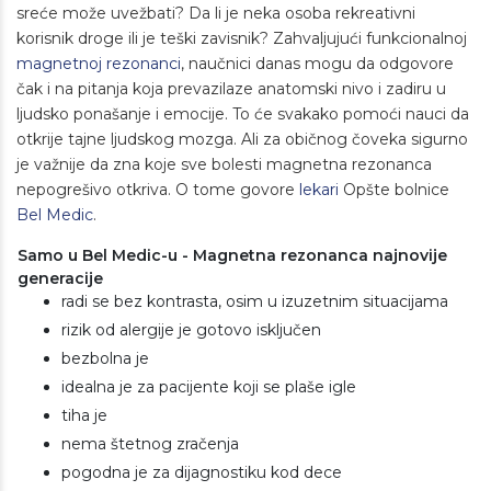
sreće možе uvežbati? Da li je neka osoba rekreativni
korisnik droge ili je teški zavisnik? Zahvaljujući funkcionalnoj
magnetnoj rezonanci
, naučnici danas mogu da odgovore
čak i na pitanja koja prevazilaze anatomski nivo i zadiru u
ljudsko ponašanje i emocije. To će svakako pomoći nauci da
otkrije tajne ljudskog mozga. Ali za običnog čoveka sigurno
je važnije da zna koje sve bolesti magnetna rezonanca
nepogrešivo otkriva. O tome govore
lekari
Opšte bolnice
Bel Medic
.
Samo u Bel Medic-u - Magnetna rezonanca najnovije
generacije
radi se bez kontrasta, osim u izuzetnim situacijama
rizik od alergije je gotovo isključen
bezbolna je
idealna je za pacijente koji se plaše igle
tiha je
nema štetnog zračenja
pogodna je za dijagnostiku kod dece