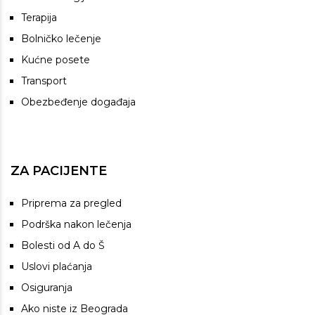
Terapija
Bolničko lečenje
Kućne posete
Transport
Obezbeđenje događaja
ZA PACIJENTE
Priprema za pregled
Podrška nakon lečenja
Bolesti od A do Š
Uslovi plaćanja
Osiguranja
Ako niste iz Beograda