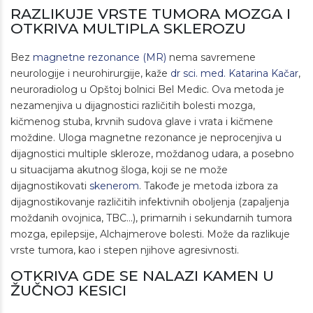
RAZLIKUJE VRSTE TUMORA MOZGA I
OTKRIVA MULTIPLA SKLEROZU
Bez
magnetne rezonance (МR)
nema savremene
neurologije i neurohirurgije, kaže
dr sci. med. Katarina Kačar
,
neuroradiolog u Opštoj bolnici Bel Medic. Ova metoda je
nezamenjiva u dijagnostici različitih bolesti mozga,
kičmenog stuba, krvnih sudova glave i vrata i kičmene
moždine. Uloga magnetne rezonance je neprocenjiva u
dijagnostici multiple skleroze, moždanog udara, a posebno
u situacijama akutnog šloga, koji se ne može
dijagnostikovati
skenerom
. Takođe je metoda izbora za
dijagnostikovanje različitih infektivnih oboljenja (zapaljenja
moždanih ovojnica, TBC...), primarnih i sekundarnih tumora
mozga, epilepsije, Alchajmerove bolesti. Мože da razlikuje
vrste tumora, kao i stepen njihove agresivnosti.
OTKRIVA GDE SE NALAZI KAMEN U
ŽUČNOJ KESICI