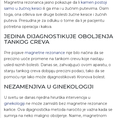
Magnetna rezonanca jasno pokazuje da li
kamen postoji
samo u žučnoj kesici
ili ga ima i u žučnim putevima. Osim
toga, ona otkriva sve druge bolesti žučne kesice i žučnih
puteva. Presudna je za odluku o tome da li je pacijentu
potrebna operacija i kakva.
JEDINA DIJAGNOSTIKUJE OBOLJENJA
TANKOG CREVA
Pre pojave
magnetne rezonance
nije bilo načina da se
precizno uoče promene na tankom crevu koje nastaju
usled raznih bolesti. Danas se, zahvaljujući ovom aparatu, o
stanju tankog creva dobijaju precizni podaci, tako da se
pomoću nje lako može dijagnostikovati Kronova bolest.
NEZAMENJIVA U GINEKOLOGIJI
U svetu se danas nijedna hirurška intervencija u
ginekologiji
ne može zamisliti bez magnetne rezonance
karlice. Ova dijagnostička metoda naročito je važna kada se
sumnja na neko maligno oboljenje. Naime, magnetnom