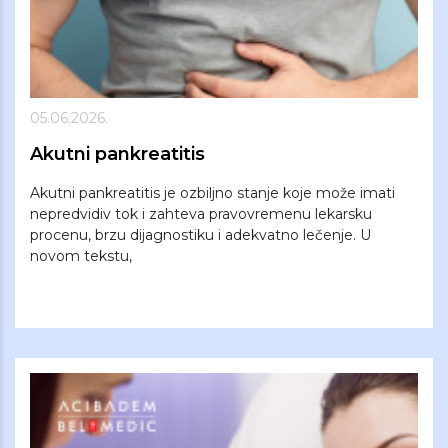
05.06.2026.
Akutni pankreatitis
Akutni pankreatitis je ozbiljno stanje koje može imati
nepredvidiv tok i zahteva pravovremenu lekarsku
procenu, brzu dijagnostiku i adekvatno lečenje. U
novom tekstu,