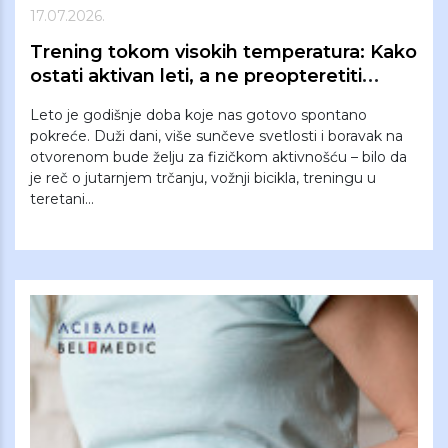
17.07.2026.
Trening tokom visokih temperatura: Kako
ostati aktivan leti, a ne preopteretiti
organizam
Leto je godišnje doba koje nas gotovo spontano
pokreće. Duži dani, više sunčeve svetlosti i boravak na
otvorenom bude želju za fizičkom aktivnošću – bilo da
je reč o jutarnjem trčanju, vožnji bicikla, treningu u
teretani...