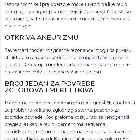
rezonancom se i pre operacije može utvrditi da li je reč o
malignoj ili benignoj promeni, koje je tumor veličine, koliko
je proširen, da li su zahvaćeni krvni sudovi i limfni čvorovi ili
okolni organi.
OTKRIVA ANEURIZMU
Savremeni modeli magnetne rezonance mogu da prikažu
strukturu
srca i aorte, aneurizme i druga oštećenja krvnih
sudova
. Detektuju i urođene srčane mane, kao i promene
na srčanom mišiću izazvane srčanim udarom.
BROJ JEDAN ZA POVREDE
ZGLOBOVA I MEKIH TKIVA
Magnetna rezonanca je dominantna dijagnostička metoda i
za probleme koštano-zglobnog sistema, posebno za
sportske povrede. Kod preloma kostiju radi se
rendgenski
pregled
, ali kad je reč o ligamentima, tetivama,
meniskusima, mišićima - magnetna rezonanca je suverena
metoda, objašnjava dr Karatina Kačar, neuroradiolog u Bel