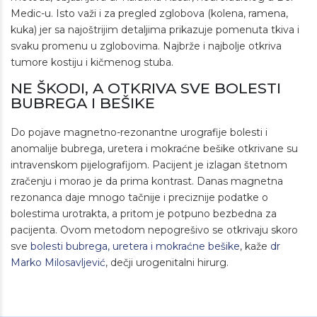
Medic-u. Isto važi i za pregled zglobova (kolena, ramena,
kuka) jer sa najoštrijim detaljima prikazuje pomenuta tkiva i
svaku promenu u zglobovima. Najbrže i najbolje otkriva
tumore kostiju i kičmenog stuba.
NE ŠKODI, A OTKRIVA SVE BOLESTI
BUBREGA I BEŠIKE
Do pojave magnetno-rezonantne urografije bolesti i
anomalije bubrega, uretera i mokraćne bešike otkrivane su
intravenskom pijelografijom. Pacijent je izlagan štetnom
zračenju i morao je da prima kontrast. Danas magnetna
rezonanca daje mnogo tačnije i preciznije podatke o
bolestima urotrakta, a pritom je potpuno bezbedna za
pacijenta. Ovom metodom nepogrešivo se otkrivaju skoro
sve
bolesti bubrega, uretera i mokraćne bešike
, kaže
dr
Marko Milosavljević
, dečji urogenitalni hirurg.