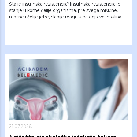
Šta je insulinska rezistencija?Insulinska rezistencija je
stanje u kome ćelije organizma, pre svega mišićne,
masne i ćelije jetre, slabije reaguju na dejstvo insulina....
21.07.2026.