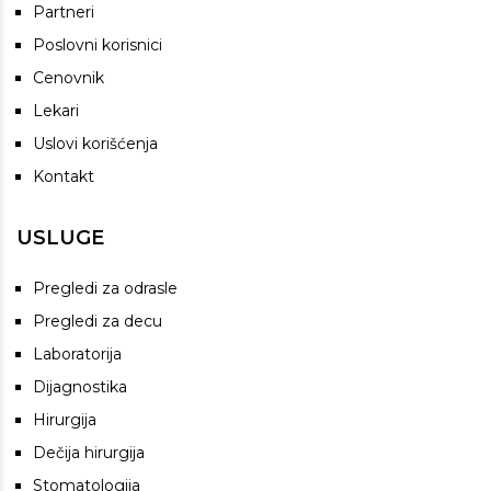
Partneri
Poslovni korisnici
Cenovnik
Lekari
Uslovi korišćenja
Kontakt
USLUGE
Pregledi za odrasle
Pregledi za decu
Laboratorija
Dijagnostika
Hirurgija
Dečija hirurgija
Stomatologija