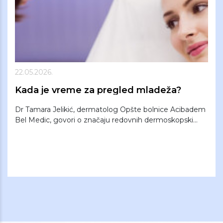
22.05.2026.
Kada je vreme za pregled mladeža?
Dr Tamara Jelikić, dermatolog Opšte bolnice Acibadem
Bel Medic, govori o značaju redovnih dermoskopski...