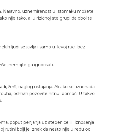
raca. Naravno, uznemirenost u stomaku možete
ko nije tako, a u rizičnoj ste grupi da obolite
kih ljudi se javlja i samo u levoj ruci, bez
iše, nemojte ga ignorisati.
, žeđi, naglog ustajanja. Ali ako se iznenada
vazduha, odmah pozovite hitnu pomoć. U takvo
.
ema, poput penjanja uz stepenice ili iznošenja
j rutini bolji je znak da nešto nije u redu od