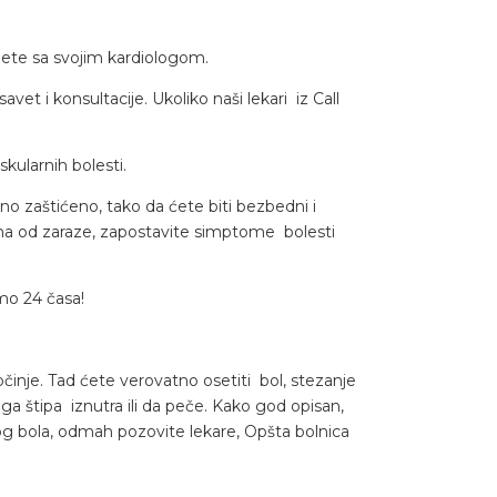
jete sa svojim kardiologom.
 i konsultacije. Ukoliko naši lekari iz Call
kularnih bolesti.
o zaštićeno, tako da ćete biti bezbedni i
aha od zaraze, zapostavite simptome bolesti
mo 24 časa!
činje. Tad ćete verovatno osetiti bol, stezanje
 ga štipa iznutra ili da peče. Kako god opisan,
vog bola, odmah pozovite lekare, Opšta bolnica