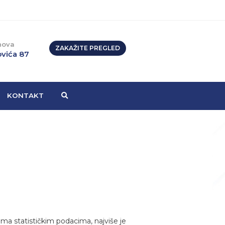
nova
ZAKAŽITE PREGLED
vića 87
KONTAKT
 statističkim podacima, najviše je