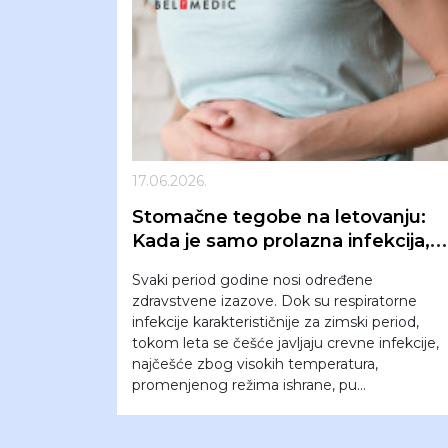
17.06.2026.
Stomačne tegobe na letovanju:
Kada je samo prolazna infekcija, a
kada znak za odlazak kod lekara?
Svaki period godine nosi određene
zdravstvene izazove. Dok su respiratorne
infekcije karakterističnije za zimski period,
tokom leta se češće javljaju crevne infekcije,
najčešće zbog visokih temperatura,
promenjenog režima ishrane, pu...