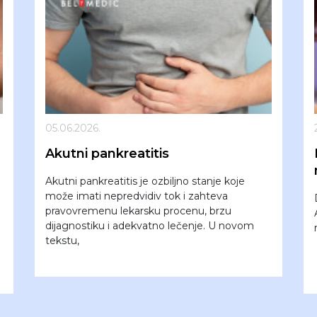
05.06.2026.
Akutni pankreatitis
Akutni pankreatitis je ozbiljno stanje koje
može imati nepredvidiv tok i zahteva
pravovremenu lekarsku procenu, brzu
dijagnostiku i adekvatno lečenje. U novom
tekstu,