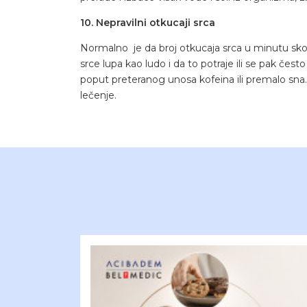
10. Nepravilni otkucaji srca
Normalno je da broj otkucaja srca u minutu sko
srce lupa kao ludo i da to potraje ili se pak če
poput preteranog unosa kofeina ili premalo sna. 
lečenje.