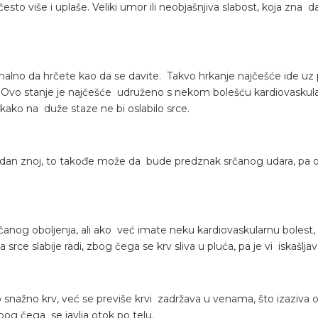
sto više i uplaše. Veliki umor ili neobjašnjiva slabost, koja zn
malno da hrčete kao da se davite. Takvo hrkanje najčešće ide uz
. Ovo stanje je najčešće udruženo s nekom bolešću kardiovasku
ti kako na duže staze ne bi oslabilo srce.
dan znoj, to takođe može da bude predznak srčanog udara, pa o
rčanog oboljenja, ali ako već imate neku kardiovaskularnu bolest,
srce slabije radi, zbog čega se krv sliva u pluća, pa je vi iskašljav
nažno krv, već se previše krvi zadržava u venama, što izaziva o
zbog čega se javlja otok po telu.