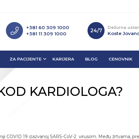
+381 60 309 1000
Dežurna usta
24/7
Koste Jovano
+381 11 309 1000
ZA PACIJENTE
KARIJERA
BLOG
CENOVNIK
KOD KARDIOLOGA?
ji COVID 19 izazvanoj SARS-CoV-2 virusom. Među žrtvama, prema