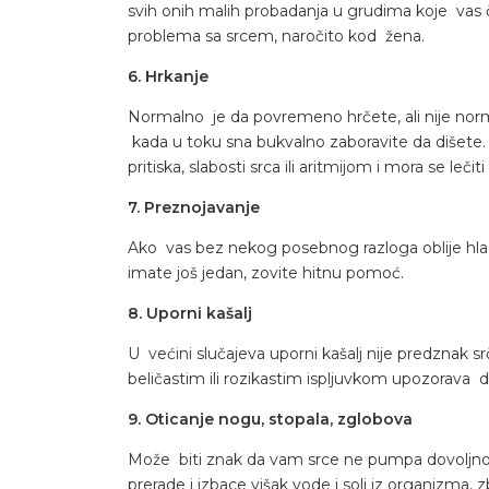
svih onih malih probadanja u grudima koje vas če
problema sa srcem, naročito kod žena.
6. Hrkanje
Normalno je da povremeno hrčete, ali nije nor
kada u toku sna bukvalno zaboravite da dišete
pritiska, slabosti srca ili aritmijom i mora se leči
7. Preznojavanje
Ako vas bez nekog posebnog razloga oblije hla
imate još jedan, zovite hitnu pomoć.
8. Uporni kašalj
U većini slučajeva uporni kašalj nije predznak s
beličastim ili rozikastim ispljuvkom upozorava da 
9. Oticanje nogu, stopala, zglobova
Može biti znak da vam srce ne pumpa dovoljno s
prerade i izbace višak vode i soli iz organizma, 