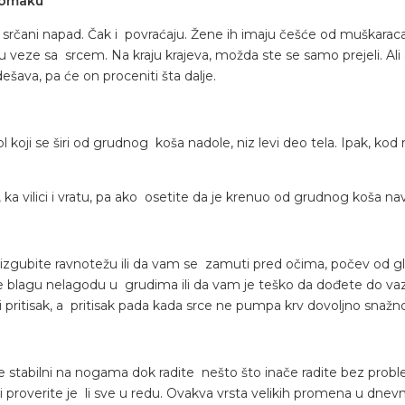
stomaku
e srčani napad. Čak i povraćaju. Žene ih imaju češće od muška
 veze sa srcem. Na kraju krajeva, možda ste se samo prejeli. Ali a
ešava, pa će on proceniti šta dalje.
oji se širi od grudnog koša nadole, niz levi deo tela. Ipak, kod ne
 ka vilici i vratu, pa ako osetite da je krenuo od grudnog koša nav
ubite ravnotežu ili da vam se zamuti pred očima, počev od gladi
te blagu nelagodu u grudima ili da vam je teško da dođete do 
pritisak, a pritisak pada kada srce ne pumpa krv dovoljno snažno
te stabilni na nogama dok radite nešto što inače radite bez probl
 proverite je li sve u redu. Ovakva vrsta velikih promena u dnevno