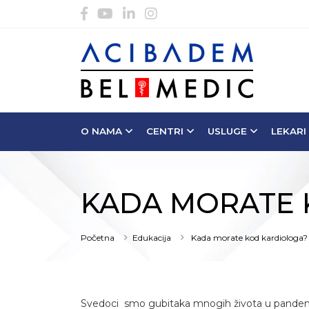
O NAMA
CENTRI
USLUGE
LEKARI
KADA MORATE 
Početna
Edukacija
Kada morate kod kardiologa?
Svedoci smo gubitaka mnogih života u pandemi