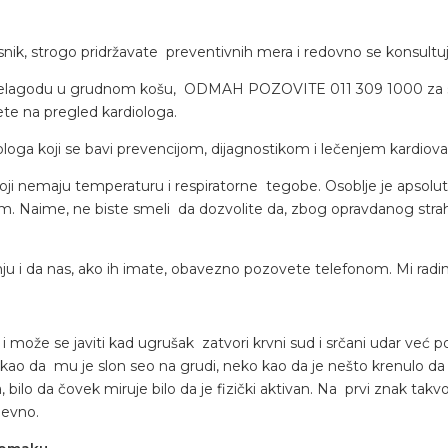
snik, strogo pridržavate preventivnih mera i redovno se konsultu
te nelagodu u grudnom košu, ODMAH POZOVITE 011 309 1000 za savet
te na pregled kardiologa.
loga koji se bavi prevencijom, dijagnostikom i lečenjem kardiovas
ji nemaju temperaturu i respiratorne tegobe. Osoblje je apsolutn
om. Naime, ne biste smeli da dozvolite da, zbog opravdanog str
ju i da nas, ako ih imate, obavezno pozovete telefonom. Mi radi
može se javiti kad ugrušak zatvori krvni sud i srčani udar već po
je kao da mu je slon seo na grudi, neko kao da je nešto krenulo da
bilo da čovek miruje bilo da je fizički aktivan. Na prvi znak tak
nevno.