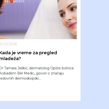
22.05.2026.
Kada je vreme za pregled
mladeža?
Dr Tamara Jelikić, dermatolog Opšte bolnice
Acibadem Bel Medic, govori o značaju
redovnih dermoskopski...