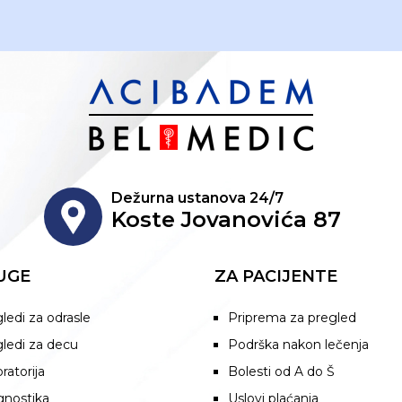
Dežurna ustanova 24/7
Koste Jovanovića 87
UGE
ZA PACIJENTE
ledi za odrasle
Priprema za pregled
ledi za decu
Podrška nakon lečenja
ratorija
Bolesti od A do Š
gnostika
Uslovi plaćanja