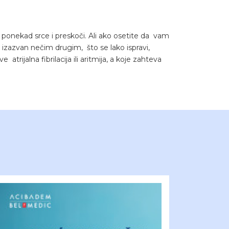
ponekad srce i preskoči. Ali ako osetite da vam
d izazvan nečim drugim, što se lako ispravi,
ijalna fibrilacija ili aritmija, a koje zahteva