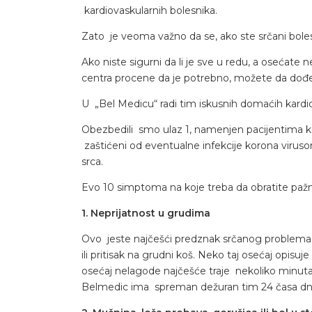
kardiovaskularnih bolesnika.
Zato je veoma važno da se, ako ste srčani bole
Ako niste sigurni da li je sve u redu, a oseća
centra procene da je potrebno, možete da dođe
U „Bel Medicu“ radi tim iskusnih domaćih kardio
Obezbedili smo ulaz 1, namenjen pacijentima ko
zaštićeni od eventualne infekcije korona virus
srca.
Evo 10 simptoma na koje treba da obratite pažn
1. Neprijatnost u grudima
Ovo jeste najčešći predznak srčanog problema i 
ili pritisak na grudni koš. Neko taj osećaj opisu
osećaj nelagode najčešće traje nekoliko minuta, 
Belmedic ima spreman dežuran tim 24 časa d