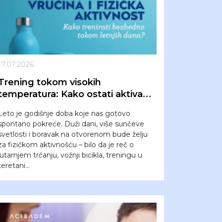
17.07.2026.
Trening tokom visokih
temperatura: Kako ostati aktivan
leti, a ne preopteretiti organizam
Leto je godišnje doba koje nas gotovo
spontano pokreće. Duži dani, više sunčeve
svetlosti i boravak na otvorenom bude želju
za fizičkom aktivnošću – bilo da je reč o
jutarnjem trčanju, vožnji bicikla, treningu u
teretani...