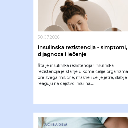
30.07.2026.
Insulinska rezistencija - simptomi,
dijagnoza i lečenje
Šta je insulinska rezistencija?Insulinska
rezistencija je stanje u kome ćelije organizma
pre svega mišićne, masne i ćelije jetre, slabije
reaguju na dejstvo insulina....