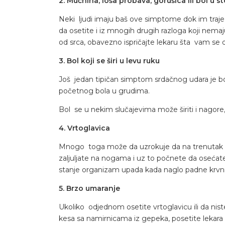
2. Mučnina, loša probava, gorušica ili bol u 
Neki ljudi imaju baš ove simptome dok im traj
da osetite i iz mnogih drugih razloga koji nemaju
od srca, obavezno ispričajte lekaru šta vam se d
3. Bol koji se širi u levu ruku
Još jedan tipičan simptom srdačnog udara je bol k
početnog bola u grudima.
Bol se u nekim slučajevima može širiti i nagore,
4. Vrtoglavica
Mnogo toga može da uzrokuje da na trenutak izg
zaljuljate na nogama i uz to počnete da oseća
stanje organizam upada kada naglo padne krvni 
5. Brzo umaranje
Ukoliko odjednom osetite vrtoglavicu ili da nis
kesa sa namirnicama iz gepeka, posetite lekara i