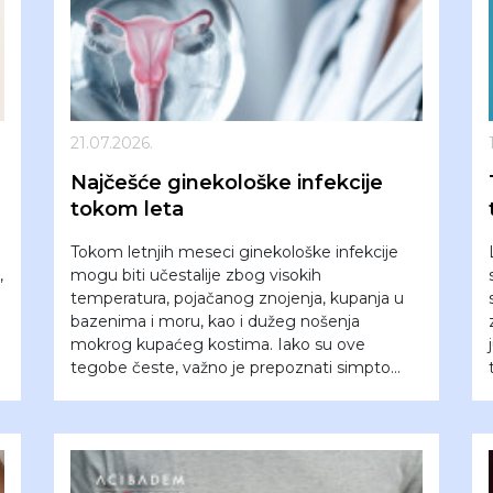
21.07.2026.
Najčešće ginekološke infekcije
tokom leta
Tokom letnjih meseci ginekološke infekcije
,
mogu biti učestalije zbog visokih
temperatura, pojačanog znojenja, kupanja u
bazenima i moru, kao i dužeg nošenja
mokrog kupaćeg kostima. Iako su ove
tegobe česte, važno je prepoznati simpto...