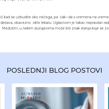
či kad se uzbudite oko nečega, pa čak i da s vremena na vreme 
sto dešava, obavezno idite lekaru. Uglavnom je takav nepravilan ra
Međutim, u nekim slučajevima može biti znak stanja koje se zove atr
POSLEDNJI BLOG POSTOVI