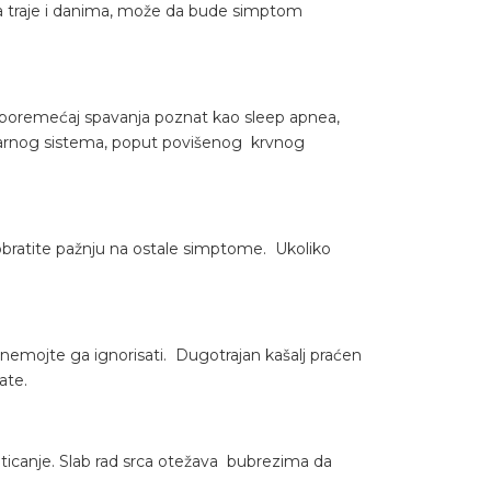
a da traje i danima, može da bude simptom
 poremećaj spavanja poznat kao sleep apnea,
larnog sistema, poput povišenog krvnog
bratite pažnju na ostale simptome. Ukoliko
 nemojte ga ignorisati. Dugotrajan kašalj praćen
ate.
ticanje. Slab rad srca otežava bubrezima da