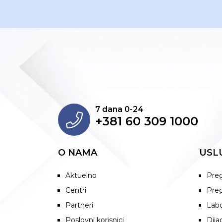
7 dana 0-24
+381 60 309 1000
O NAMA
USL
Aktuelno
Preg
Centri
Preg
Partneri
Labo
Poslovni korisnici
Dija