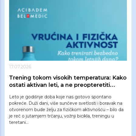
17.07.2026.
Trening tokom visokih temperatura: Kako
ostati aktivan leti, a ne preopteretiti
organizam
Leto je godišnje doba koje nas gotovo spontano
pokreće. Duži dani, više sunčeve svetlosti i boravak na
otvorenom bude želju za fizičkom aktivnošću – bilo da
je reč o jutarnjem trčanju, vožnji bicikla, treningu u
teretani...