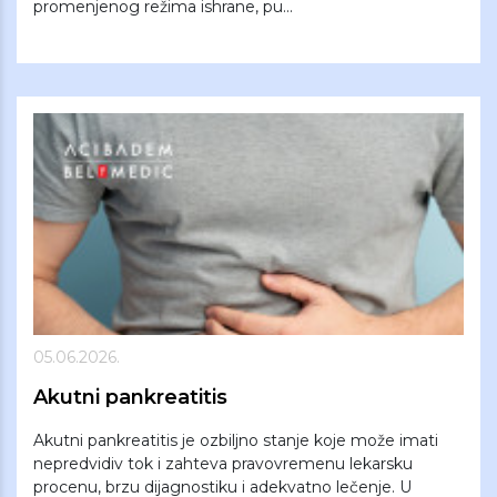
promenjenog režima ishrane, pu...
05.06.2026.
Akutni pankreatitis
Akutni pankreatitis je ozbiljno stanje koje može imati
nepredvidiv tok i zahteva pravovremenu lekarsku
procenu, brzu dijagnostiku i adekvatno lečenje. U