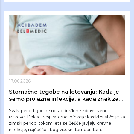
17.06.2026.
Stomačne tegobe na letovanju: Kada je
samo prolazna infekcija, a kada znak za
odlazak kod lekara?
Svaki period godine nosi određene zdravstvene
izazove. Dok su respiratorne infekcije karakterističnije za
zimski period, tokom leta se češće javljaju crevne
infekcije, najčešće zbog visokih temperatura,