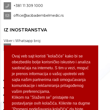
+381 11 309 1000
office@acibadembelmedic.rs
IZ INOSTRANSTVA
Viber i Whatsapp broj:
+381 60 309 1070
Dostupnost: od 07 do 22h
Ovaj veb sajt koristi "kolačiće" kako bi se
obezbedilo bolje korisničko iskustvo i analiza
saobraćaja na internetu. S tim u vezi, moguć
LOKACIJE
je prenos informacija o vašoj upotrebi veb
sajta našim partnerima radi omogućavanja
Koste Jovanovića 87 (Voždovac)
komunikacije i reklamiranja prilagođenog
Bulevar Oslobođenja 155 (Voždovac)
vašim preferencijama.
Bulevar Oslobođenja 165 (Voždovac)
Klikom na "Slažem se" pristajete na
Kneginje Zorke 7 (Slavija)
postavljanje ovih kolačića. Kliknite na dugme
"Promeni podešavanja kolačića" da biste
Palmira Toljatija 1 (Novi Beograd)