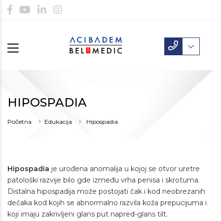
HIPOSPADIA
Početna
Edukacija
Hipospadia
Hipospadia
je urođena anomalija u kojoj se otvor uretre
patološki razvije bilo gde između vrha penisa i skrotuma.
Distalna hipospadija može postojati čak i kod neobrezanih
dečaka kod kojih se abnormalno razvila koža prepucijuma i
koji imaju zakrivljeni glans put napred-glans tilt.