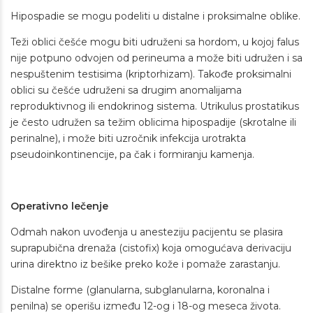
Hipospadie se mogu podeliti u distalne i proksimalne oblike.
Teži oblici češće mogu biti udruženi sa hordom, u kojoj falus
nije potpuno odvojen od perineuma a može biti udružen i sa
nespuštenim testisima (kriptorhizam). Takođe proksimalni
oblici su češće udruženi sa drugim anomalijama
reproduktivnog ili endokrinog sistema. Utrikulus prostatikus
je često udružen sa težim oblicima hipospadije (skrotalne ili
perinalne), i može biti uzročnik infekcija urotrakta
pseudoinkontinencije, pa čak i formiranju kamenja.
Operativno lečenje
Odmah nakon uvođenja u anesteziju pacijentu se plasira
suprapubična drenaža (cistofix) koja omogućava derivaciju
urina direktno iz bešike preko kože i pomaže zarastanju.
Distalne forme (glanularna, subglanularna, koronalna i
penilna) se operišu između 12-og i 18-og meseca života.