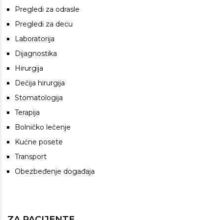
Pregledi za odrasle
Pregledi za decu
Laboratorija
Dijagnostika
Hirurgija
Dečija hirurgija
Stomatologija
Terapija
Bolničko lečenje
Kućne posete
Transport
Obezbeđenje događaja
ZA PACIJENTE