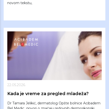
novom tekstu,
22.05.2026.
Kada je vreme za pregled mladeža?
Dr Tamara Jelikić, dermatolog Opšte bolnice Acibadem
Bel Medic, govori o značaju redovnih dermoskopski...