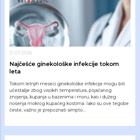
21.07.2026.
Najčešće ginekološke infekcije tokom
leta
Tokom letnjih meseci ginekološke infekcije mogu biti
učestalije zbog visokih temperatura, pojačanog
znojenja, kupanja u bazenima i moru, kao i dužeg
nošenja mokrog kupaćeg kostima. Iako su ove tegobe
česte, važno je prepoznati simpto...