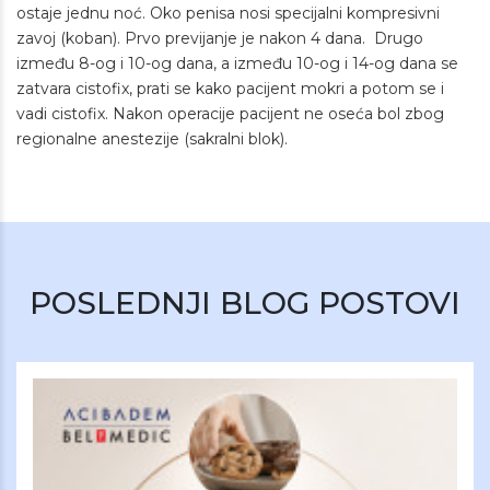
ostaje jednu noć. Oko penisa nosi specijalni kompresivni
zavoj (koban). Prvo previjanje je nakon 4 dana. Drugo
između 8-og i 10-og dana, a između 10-og i 14-og dana se
zatvara cistofix, prati se kako pacijent mokri a potom se i
vadi cistofix. Nakon operacije pacijent ne oseća bol zbog
regionalne anestezije (sakralni blok).
POSLEDNJI BLOG POSTOVI