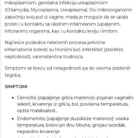
mikoplasmom, genitalna infekcija ureaplazmom
(Chlamydia, Mycoplasma, Ureaplasma). Ovi mikroorganizmi
započinju svoj put iz vagine, mada je moguće da se upala
proširi i u kontaktu sa okolnim infalmiranim (upaljenim,
inficiranim) organima, kao i u kontaktu krvlju i limfom.
Najčešće posledice nelečenih procesa pelvične
inflamatorne bolesti su hronični bol, infertilitet (sterilitet,
neplodnost), vanmaterična trudnoća.
Simptomi se kreću od nelagodnosti pa do veoma izraženih
tegoba.
SIMPTOMI
Cervicitis (zapaljenje grlića materice): pojačan vaginalni
sekret, krvarenje iz grlića, bol, povišena temperatura,
opšta malaksalost...
Endometritis (zapaljenje sluzokože materice): visoka
temperatura, bolovi pri dnu trbuha, gnojavi iscedak,
nepravilno krvarenje