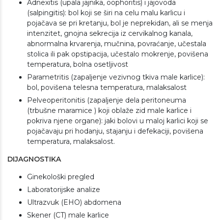
Adnexitis (upala jajnika, oophoritis) i jajovoda
(salpingitis): bol koji se širi na celu malu karlicu i
pojačava se pri kretanju, bol je neprekidan, ali se menja
intenzitet, gnojna sekrecija iz cervikalnog kanala,
abnormalna krvarenja, mučnina, povraćanje, učestala
stolica ili pak opstipacija, učestalo mokrenje, povišena
temperatura, bolna osetljivost
Parametritis (zapaljenje vezivnog tkiva male karlice):
bol, povišena telesna temperatura, malaksalost
Pelveoperitonitis (zapaljenje dela peritoneuma
(trbušne maramice ) koji oblaže zid male karlice i
pokriva njene organe): jaki bolovi u maloj karlici koji se
pojačavaju pri hodanju, stajanju i defekaciji, povišena
temperatura, malaksalost.
DIJAGNOSTIKA
Ginekološki pregled
Laboratorijske analize
Ultrazvuk (EHO) abdomena
Skener (CT) male karlice