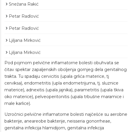
Snežana Rakić
Petar Radlović
Petar Radlović
Ljiljana Mirković
Ljiljana Mirković
Pod pojmom pelvične inflamatorne bolesti obuhvata se
čitav spektar zapaljenskih oboljenja gornjeg dela genitalnog
trakta. Tu spadaju cervicitis (upala grlića materice, tj
cerviksa), endometritis (upla endometrijuma, tj. sluznice
materice), adnexitis (upala jajnika), parametritis (upala tkiva
oko materice), pelveoperitonitis (upala trbušne maramice i
male karlice).
Uzročnici pelvične inflamatorne bolesti najčešće su aerobne
bakterije, aneareobe bakterije, neisseria gonorrheae,
genitalna infekcija hlamidijom, genitalna infekcija