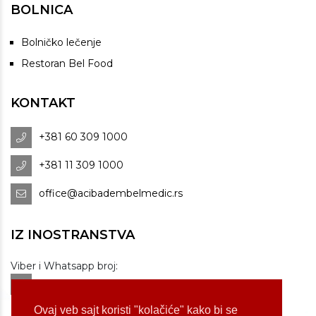
BOLNICA
Bolničko lečenje
Restoran Bel Food
KONTAKT
+381 60 309 1000
+381 11 309 1000
office@acibadembelmedic.rs
IZ INOSTRANSTVA
Viber i Whatsapp broj:
+381 60 309 1070
Dostupnost: od 07 do 22h
Ovaj veb sajt koristi "kolačiće" kako bi se