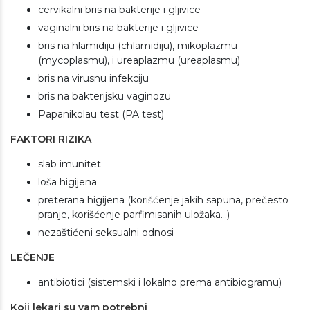
cervikalni bris na bakterije i gljivice
vaginalni bris na bakterije i gljivice
bris na hlamidiju (chlamidiju), mikoplazmu
(mycoplasmu), i ureaplazmu (ureaplasmu)
bris na virusnu infekciju
bris na bakterijsku vaginozu
Papanikolau test (PA test)
FAKTORI RIZIKA
slab imunitet
loša higijena
preterana higijena (korišćenje jakih sapuna, prečesto
pranje, korišćenje parfimisanih uložaka...)
nezaštićeni seksualni odnosi
LEČENJE
antibiotici (sistemski i lokalno prema antibiogramu)
Koji lekari su vam potrebni