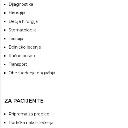
Dijagnostika
Hirurgija
Dečija hirurgija
Stomatologija
Terapija
Bolničko lečenje
Kućne posete
Transport
Obezbeđenje događaja
ZA PACIJENTE
Priprema za pregled
Podrška nakon lečenja