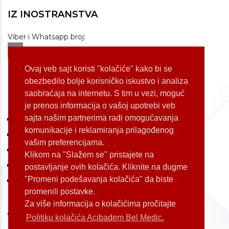
IZ INOSTRANSTVA
Viber i Whatsapp broj:
+381 60 309 1070
Dostupnost: od 07 do 22h
Ovaj veb sajt koristi "kolačiće" kako bi se
obezbedilo bolje korisničko iskustvo i analiza
saobraćaja na internetu. S tim u vezi, moguć
LOKACIJE
je prenos informacija o vašoj upotrebi veb
sajta našim partnerima radi omogućavanja
Koste Jovanovića 87 (Voždovac)
komunikacije i reklamiranja prilagođenog
Bulevar Oslobođenja 155 (Voždovac)
vašim preferencijama.
Bulevar Oslobođenja 165 (Voždovac)
Klikom na "Slažem se" pristajete na
Kneginje Zorke 7 (Slavija)
postavljanje ovih kolačića. Kliknite na dugme
"Promeni podešavanja kolačića" da biste
Palmira Toljatija 1 (Novi Beograd)
promenili postavke.
Za više informacija o kolačićima pročitajte
Politiku kolačića Acibadem Bel Medic.