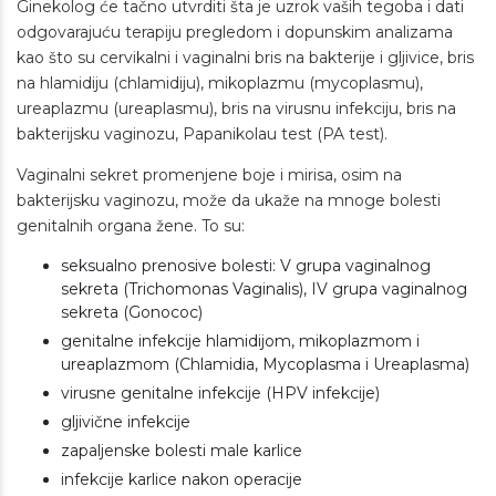
Ginekolog će tačno utvrditi šta je uzrok vaših tegoba i dati
odgovarajuću terapiju pregledom i dopunskim analizama
kao što su cervikalni i vaginalni bris na bakterije i gljivice, bris
na hlamidiju (chlamidiju), mikoplazmu (mycoplasmu),
ureaplazmu (ureaplasmu), bris na virusnu infekciju, bris na
bakterijsku vaginozu, Papanikolau test (PA test).
Vaginalni sekret promenjene boje i mirisa, osim na
bakterijsku vaginozu, može da ukaže na mnoge bolesti
genitalnih organa žene. To su:
seksualno prenosive bolesti: V grupa vaginalnog
sekreta (Trichomonas Vaginalis), IV grupa vaginalnog
sekreta (Gonococ)
genitalne infekcije hlamidijom, mikoplazmom i
ureaplazmom (Chlamidia, Mycoplasma i Ureaplasma)
virusne genitalne infekcije (HPV infekcije)
gljivične infekcije
zapaljenske bolesti male karlice
infekcije karlice nakon operacije