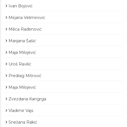
Ivan Bojović
Mirjana Velimirović
Milica Rađenović
Marijana Šašić
Maja Milojević
Uroš Ravilić
Predrag Mitrović
Maja Milojević
Zvezdana Kangrga
Vladimir Vajs
Snežana Rakić