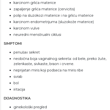
karcinom grlića materice
zapaljenje grlića materice (cervicitis)
polip na sluzokozi materice i na grliću materice
karcinom endometrijuma (sluzokože materice)
karcinom vulve
neuredni menstrualni ciklusi
SIMPTOMI
penušav sekret
neobična boja vaginalnog sekreta: od bele, preko žute,
zelenkaste, sivkaste, braon i crvene.
neprijatan miris koji podseća na miris ribe
svrab
bol
iritacija
DIJAGNOSTIKA
ginekološki pregled