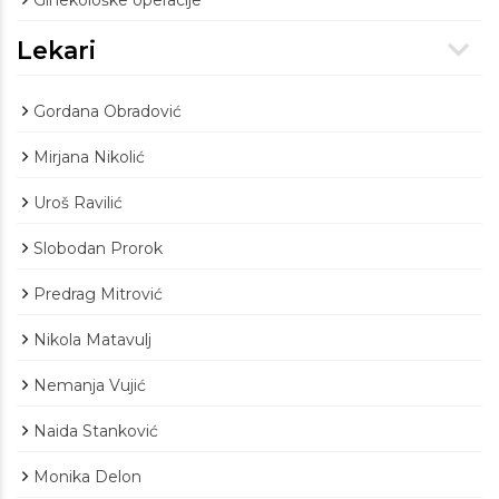
Ginekološke operacije
Lekari
Gordana Obradović
Mirjana Nikolić
Uroš Ravilić
Slobodan Prorok
Predrag Mitrović
Nikola Matavulj
Nemanja Vujić
Naida Stanković
Monika Delon