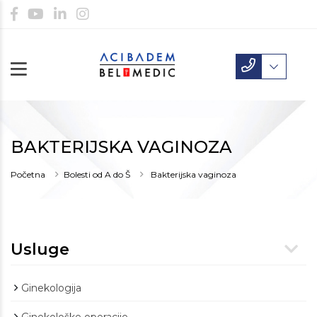
BAKTERIJSKA VAGINOZA
Početna
Bolesti od A do Š
Bakterijska vaginoza
Usluge
Ginekologija