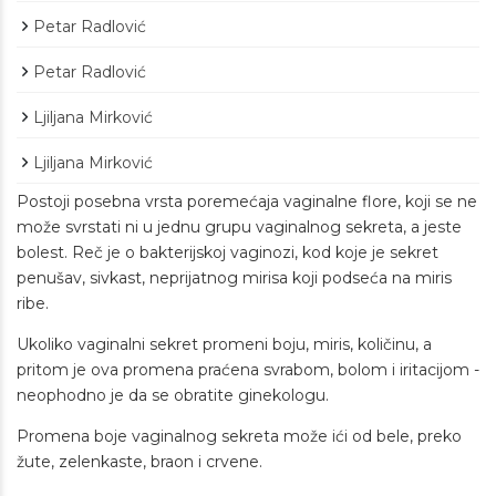
Petar Radlović
Petar Radlović
Ljiljana Mirković
Ljiljana Mirković
Postoji posebna vrsta poremećaja vaginalne flore, koji se ne
može svrstati ni u jednu grupu vaginalnog sekreta, a jeste
bolest. Reč je o bakterijskoj vaginozi, kod koje je sekret
penušav, sivkast, neprijatnog mirisa koji podseća na miris
ribe.
Ukoliko vaginalni sekret promeni boju, miris, količinu, a
pritom je ova promena praćena svrabom, bolom i iritacijom -
neophodno je da se obratite ginekologu.
Promena boje vaginalnog sekreta može ići od bele, preko
žute, zelenkaste, braon i crvene.