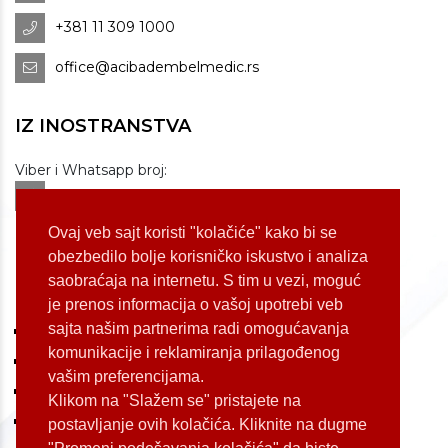
+381 11 309 1000
office@acibadembelmedic.rs
IZ INOSTRANSTVA
Viber i Whatsapp broj:
+381 60 309 1070
Dostupnost: od 07 do 22h
Ovaj veb sajt koristi "kolačiće" kako bi se
obezbedilo bolje korisničko iskustvo i analiza
saobraćaja na internetu. S tim u vezi, moguć
LOKACIJE
je prenos informacija o vašoj upotrebi veb
sajta našim partnerima radi omogućavanja
Koste Jovanovića 87 (Voždovac)
komunikacije i reklamiranja prilagođenog
Bulevar Oslobođenja 155 (Voždovac)
vašim preferencijama.
Bulevar Oslobođenja 165 (Voždovac)
Klikom na "Slažem se" pristajete na
Kneginje Zorke 7 (Slavija)
postavljanje ovih kolačića. Kliknite na dugme