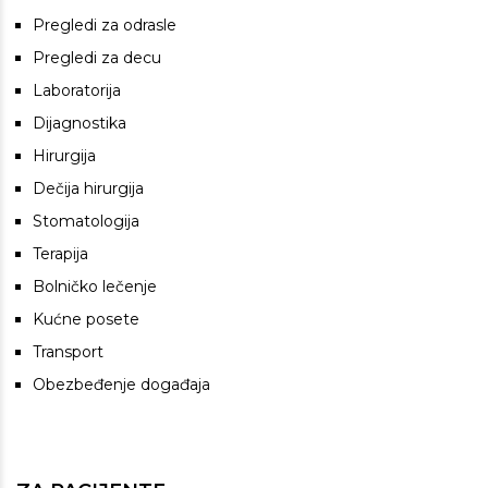
Pregledi za odrasle
Pregledi za decu
Laboratorija
Dijagnostika
Hirurgija
Dečija hirurgija
Stomatologija
Terapija
Bolničko lečenje
Kućne posete
Transport
Obezbeđenje događaja