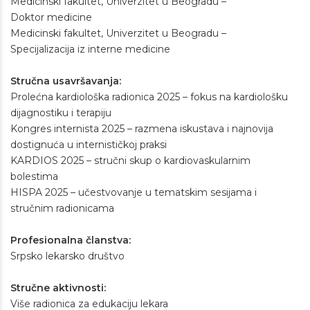
Medicinski fakultet, Univerzitet u Beogradu –
Doktor medicine
Medicinski fakultet, Univerzitet u Beogradu –
Specijalizacija iz interne medicine
Stručna usavršavanja:
Prolećna kardiološka radionica 2025 – fokus na kardiološku
dijagnostiku i terapiju
Kongres internista 2025 – razmena iskustava i najnovija
dostignuća u internističkoj praksi
KARDIOS 2025 – stručni skup o kardiovaskularnim
bolestima
HISPA 2025 – učestvovanje u tematskim sesijama i
stručnim radionicama
Profesionalna članstva:
Srpsko lekarsko društvo
Stručne aktivnosti:
Više radionica za edukaciju lekara