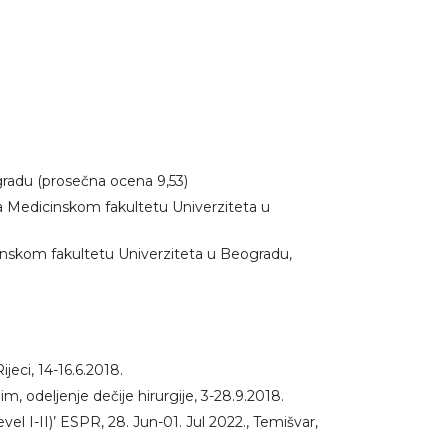
gradu (prosečna ocena 9,53)
je na Medicinskom fakultetu Univerziteta u
inskom fakultetu Univerziteta u Beogradu,
ijeci, 14-16.6.2018.
, odeljenje dečije hirurgije, 3-28.9.2018.
vel I-II)’ ESPR, 28. Jun-01. Jul 2022., Temišvar,