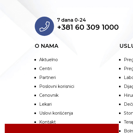
7 dana 0-24
+381 60 309 1000
O NAMA
USL
Aktuelno
Preg
Centri
Preg
Partneri
Labo
Poslovni korisnici
Dija
Cenovnik
Hiru
Lekari
Deči
Uslovi korišćenja
Stom
Kontakt
Tera
Boln