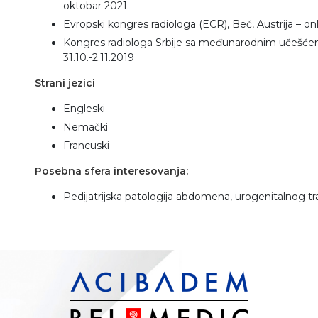
oktobar 2021.
Evropski kongres radiologa (ECR), Beč, Austrija – onl
Kongres radiologa Srbije sa međunarodnim učešćem, 
31.10.-2.11.2019
Strani jezici
Engleski
Nemački
Francuski
Posebna sfera interesovanja:
Pedijatrijska patologija abdomena, urogenitalnog tra