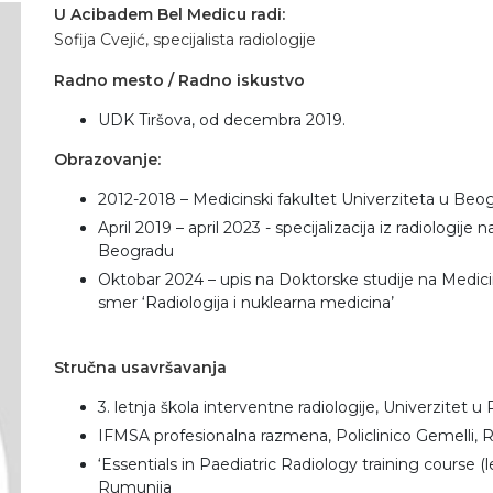
U Acibadem Bel Medicu radi:
Sofija Cvejić, specijalista radiologije
Radno mesto / Radno iskustvo
UDK Tiršova, od decembra 2019.
Obrazovanje
:
2012-2018 – Medicinski fakultet Univerziteta u Beo
April 2019 – april 2023 - specijalizacija iz radiologi
Beogradu
Oktobar 2024 – upis na Doktorske studije na Medic
smer ‘Radiologija i nuklearna medicina’
Stručna usavršavanja
3. letnja škola interventne radiologije, Univerzitet u R
IFMSA profesionalna razmena, Policlinico Gemelli, Rim
‘Essentials in Paediatric Radiology training course (le
Rumunija