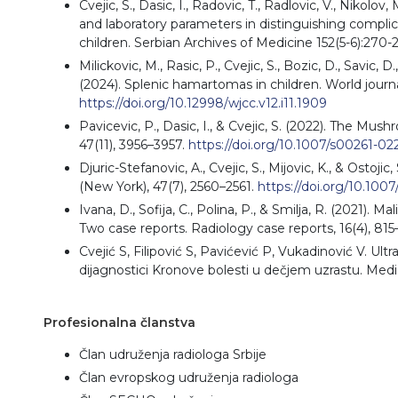
Cvejic, S., Dasic, I., Radovic, T., Radlovic, V., Nikolov
and laboratory parameters in distinguishing compli
children. Serbian Archives of Medicine 152(5-6):270-
Milickovic, M., Rasic, P., Cvejic, S., Bozic, D., Savic, D.,
(2024). Splenic hamartomas in children. World journal 
https://doi.org/10.12998/wjcc.v12.i11.1909
Pavicevic, P., Dasic, I., & Cvejic, S. (2022). The Mu
47(11), 3956–3957.
https://doi.org/10.1007/s00261-02
Djuric-Stefanovic, A., Cvejic, S., Mijovic, K., & Ostoj
(New York), 47(7), 2560–2561.
https://doi.org/10.100
Ivana, D., Sofija, C., Polina, P., & Smilja, R. (2021)
Two case reports. Radiology case reports, 16(4), 81
Cvejić S, Filipović S, Pavićević P, Vukadinović V. U
dijagnostici Kronove bolesti u dečjem uzrastu. Medi
Profesionalna članstva
Član udruženja radiologa Srbije
Član evropskog udruženja radiologa