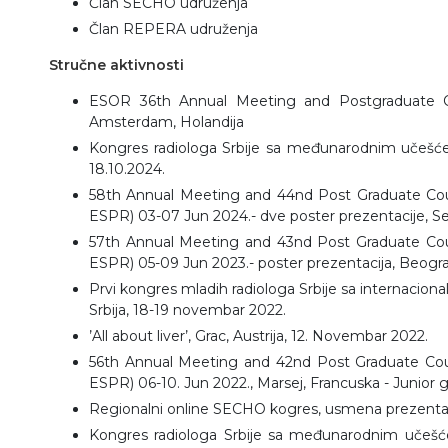
Član SECHO udruženja
Član REPERA udruženja
Stručne aktivnosti
ESOR 36th Annual Meeting and Postgraduate Cou
Amsterdam, Holandija
Kongres radiologa Srbije sa međunarodnim učešćem
18.10.2024.
58th Annual Meeting and 44nd Post Graduate Cour
ESPR) 03-07 Jun 2024.- dve poster prezentacije, Sev
57th Annual Meeting and 43nd Post Graduate Cour
ESPR) 05-09 Jun 2023.- poster prezentacija, Beograd
Prvi kongres mladih radiologa Srbije sa internaci
Srbija, 18-19 novembar 2022.
’All about liver’, Grac, Austrija, 12. Novembar 2022.
56th Annual Meeting and 42nd Post Graduate Cour
ESPR) 06-10. Jun 2022., Marsej, Francuska - Junior
Regionalni online SECHO kogres, usmena prezentac
Kongres radiologa Srbije sa međunarodnim učešćem,