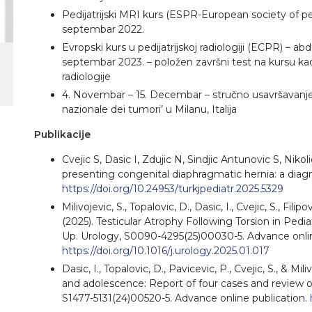
Pedijatrijski MRI kurs (ESPR-European society of pedi
septembar 2022.
Evropski kurs u pedijatrijskoj radiologiji (ECPR) – abd
septembar 2023. – položen završni test na kursu kao
radiologije
4. Novembar – 15. Decembar – stručno usavršavanje na
nazionale dei tumori’ u Milanu, Italija
Publikacije
Cvejic S, Dasic I, Zdujic N, Sindjic Antunovic S, Nikol
presenting congenital diaphragmatic hernia: a diagn
https://doi.org/10.24953/turkjpediatr.2025.5329
Milivojevic, S., Topalovic, D., Dasic, I., Cvejic, S., Filipo
(2025). Testicular Atrophy Following Torsion in Pedi
Up. Urology, S0090-4295(25)00030-5. Advance onlin
https://doi.org/10.1016/j.urology.2025.01.017
Dasic, I., Topalovic, D., Pavicevic, P., Cvejic, S., & M
and adolescence: Report of four cases and review of 
S1477-5131(24)00520-5. Advance online publication.