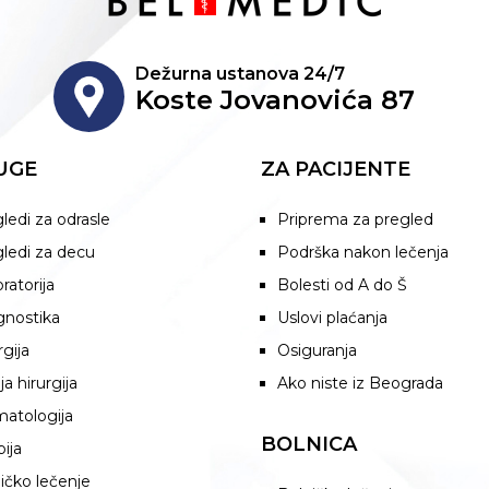
Dežurna ustanova 24/7
Koste Jovanovića 87
UGE
ZA PACIJENTE
ledi za odrasle
Priprema za pregled
ledi za decu
Podrška nakon lečenja
ratorija
Bolesti od A do Š
gnostika
Uslovi plaćanja
rgija
Osiguranja
ja hirurgija
Ako niste iz Beograda
atologija
BOLNICA
pija
ičko lečenje