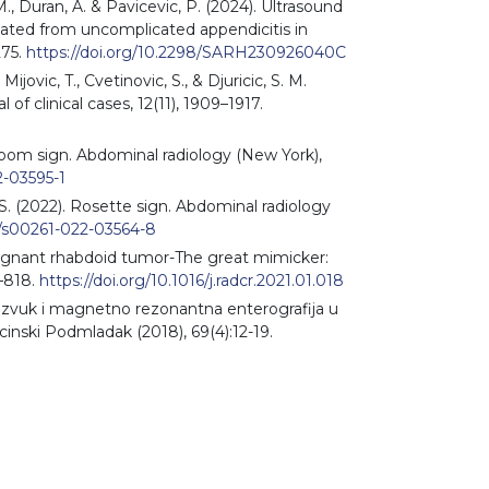
, M., Duran, A. & Pavicevic, P. (2024). Ultrasound
cated from uncomplicated appendicitis in
275.
https://doi.org/10.2298/SARH230926040C
 Mijovic, T., Cvetinovic, S., & Djuricic, S. M.
of clinical cases, 12(11), 1909–1917.
shroom sign. Abdominal radiology (New York),
2-03595-1
ic, S. (2022). Rosette sign. Abdominal radiology
7/s00261-022-03564-8
. Malignant rhabdoid tumor-The great mimicker:
5–818.
https://doi.org/10.1016/j.radcr.2021.01.018
ltrazvuk i magnetno rezonantna enterografija u
cinski Podmladak (2018), 69(4):12-19.