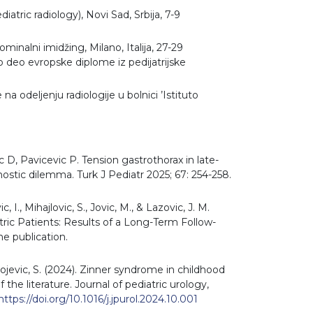
atric radiology), Novi Sad, Srbija, 7-9
ominalni imidžing, Milano, Italija, 27-29
 deo evropske diplome iz pedijatrijske
 odeljenju radiologije u bolnici ’Istituto
ic D, Pavicevic P. Tension gastrothorax in late-
ostic dilemma. Turk J Pediatr 2025; 67: 254-258.
vic, I., Mihajlovic, S., Jovic, M., & Lazovic, J. M.
atric Patients: Results of a Long-Term Follow-
e publication.
ilivojevic, S. (2024). Zinner syndrome in childhood
the literature. Journal of pediatric urology,
https://doi.org/10.1016/j.jpurol.2024.10.001