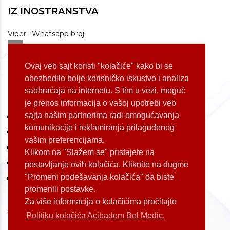
IZ INOSTRANSTVA
Viber i Whatsapp broj:
+381 60 309 1070
Dostupnost: od 07 do 22h
Ovaj veb sajt koristi "kolačiće" kako bi se
obezbedilo bolje korisničko iskustvo i analiza
saobraćaja na internetu. S tim u vezi, moguć
LOKACIJE
je prenos informacija o vašoj upotrebi veb
sajta našim partnerima radi omogućavanja
Koste Jovanovića 87 (Voždovac)
komunikacije i reklamiranja prilagođenog
Bulevar Oslobođenja 155 (Voždovac)
vašim preferencijama.
Bulevar Oslobođenja 165 (Voždovac)
Klikom na "Slažem se" pristajete na
Kneginje Zorke 7 (Slavija)
postavljanje ovih kolačića. Kliknite na dugme
"Promeni podešavanja kolačića" da biste
Palmira Toljatija 1 (Novi Beograd)
promenili postavke.
Za više informacija o kolačićima pročitajte
Politiku kolačića Acibadem Bel Medic.