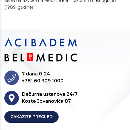
Škola ultrazvuka na Medicinskom fakultetu u Beogradu
(1989. godine)
7 dana 0-24
+381 60 309 1000
Dežurna ustanova 24/7
Koste Jovanovića 87
ZAKAŽITE PREGLED