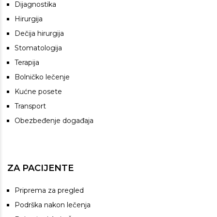
Dijagnostika
Hirurgija
Dečija hirurgija
Stomatologija
Terapija
Bolničko lečenje
Kućne posete
Transport
Obezbeđenje događaja
ZA PACIJENTE
Priprema za pregled
Podrška nakon lečenja