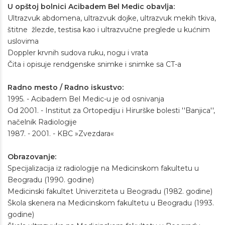
U opštoj bolnici Acibadem Bel Medic obavlja:
Ultrazvuk abdomena, ultrazvuk dojke, ultrazvuk mekih tkiva,
štitne žlezde, testisa kao i ultrazvučne preglede u kućnim
uslovima
Doppler krvnih sudova ruku, nogu i vrata
Čita i opisuje rendgenske snimke i snimke sa CT-a
Radno mesto / Radno iskustvo:
1995. - Acibadem Bel Medic-u je od osnivanja
Od 2001. - Institut za Ortopediju i Hirurške bolesti ''Banjica'',
načelnik Radiologije
1987. - 2001. - KBC »Zvezdara«
Obrazovanje:
Specijalizacija iz radiologije na Medicinskom fakultetu u
Beogradu (1990. godine)
Medicinski fakultet Univerziteta u Beogradu (1982. godine)
Škola skenera na Medicinskom fakultetu u Beogradu (1993.
godine)