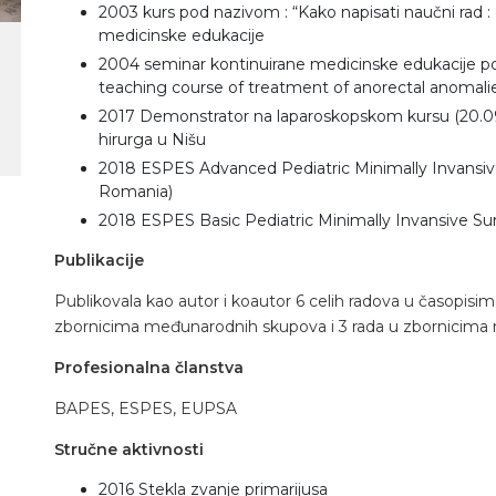
2003 kurs pod nazivom : “Kako napisati naučni rad : 
medicinske edukacije
2004 seminar kontinuirane medicinske edukacije p
teaching course of treatment of anorectal anomalies
2017 Demonstrator na laparoskopskom kursu (20.09.2
hirurga u Nišu
2018 ESPES Advanced Pediatric Minimally Invansive
Romania)
2018 ESPES Basic Pediatric Minimally Invansive Sur
Publikacije
Publikovala kao autor i koautor 6 celih radova u časopis
zbornicima međunarodnih skupova i 3 rada u zbornicima 
Profesionalna članstva
BAPES, ESPES, EUPSA
Stručne aktivnosti
2016 Stekla zvanje primarijusa