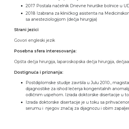
2017 Postala načelnik Dnevne hirurške bolnice u U
2018 Izabrana za kliničkog asistenta na Medicinsk
sa anesteziologijom (dečja hirurgija)
Strani jezici
Govori engleski jezik
Posebna sfera interesovanja:
Opšta dečja hirurgija, laparoskopska dečja hirurgija, dečja
Dostignuća i priznanja:
Postdiplomske studije završila u Julu 2010., magi
dijagnostike za ishod lečenja kongenitalnih anomalij
odličnim uspehom. Izrada doktorske disertacije u to
Izrada doktorske disertacije je u toku sa prihvaće
serumu i njegov značaj za dijagnozu i obim zapalje