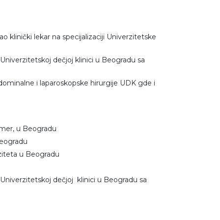
linički lekar na specijalizaciji Univerzitetske
na Univerzitetskoj dečjoj klinici u Beogradu sa
dominalne i laparoskopske hirurgije UDK gde i
i smer, u Beogradu
Beogradu
ziteta u Beogradu
na Univerzitetskoj dečjoj klinici u Beogradu sa