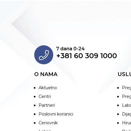
7 dana 0-24
+381 60 309 1000
O NAMA
USL
Aktuelno
Preg
Centri
Preg
Partneri
Labo
Poslovni korisnici
Dija
Cenovnik
Hiru