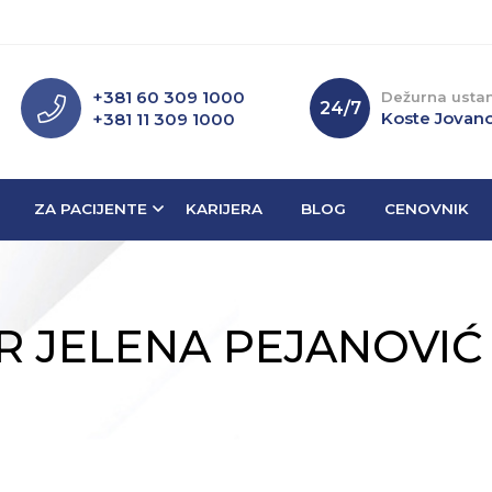
+381 60 309 1000
Dežurna usta
24/7
Koste Jovano
+381 11 309 1000
ZA PACIJENTE
KARIJERA
BLOG
CENOVNIK
 DR JELENA PEJANOVI