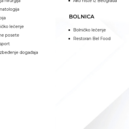
ja hirurgija
Ako niste iz Beograda
atologija
BOLNICA
pija
ičko lečenje
Bolničko lečenje
ne posete
Restoran Bel Food
sport
zbeđenje događaja