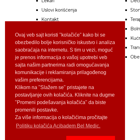
Lekari
Deči
Uslovi korišćenja
Stom
Kontakt
Tera
Boln
Ovaj veb sajt koristi "kolačiće" kako bi se
Kuć
obezbedilo bolje korisničko iskustvo i analiza
Tran
saobraćaja na internetu. S tim u vezi, moguć
Obe
je prenos informacija o vašoj upotrebi veb
sajta našim partnerima radi omogućavanja
komunikacije i reklamiranja prilagođenog
vašim preferencijama.
Klikom na "Slažem se" pristajete na
postavljanje ovih kolačića. Kliknite na dugme
"Promeni podešavanja kolačića" da biste
promenili postavke.
Za više informacija o kolačićima pročitajte
Politiku kolačića Acibadem Bel Medic.