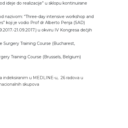
od ideje do realizacije” u sklopu kontinuirane
od nazivom: “Three-day intensive workshop and
” koji je vodio Prof dr Alberto Penja (SAD)
017.-21.09.2017.) u okviru IV Kongresa dečjih
 Surgery Training Course (Bucharest,
gery Training Course (Brussels, Belgium)
ima indeksiranim u MEDLINE-u, 26 radova u
nacionalnih skupova