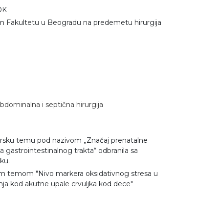
DK
om Fakultetu u Beogradu na predemetu hirurgija
abdominalna i septična hirurgija
starsku temu pod nazivom „Značaj prenatalne
a gastrointestinalnog trakta“ odbranila sa
ku.
nom temom "Nivo markera oksidativnog stresa u
nja kod akutne upale crvuljka kod dece"