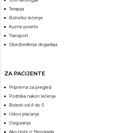
Stomatologija
Terapija
Bolničko lečenje
Kućne posete
Transport
Obezbeđenje događaja
ZA PACIJENTE
Priprema za pregled
Podrška nakon lečenja
Bolesti od A do Š
Uslovi plaćanja
Osiguranja
Ako niste iz Beograda