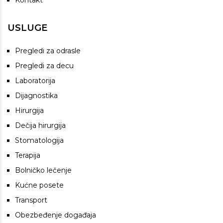
Kontakt
USLUGE
Pregledi za odrasle
Pregledi za decu
Laboratorija
Dijagnostika
Hirurgija
Dečija hirurgija
Stomatologija
Terapija
Bolničko lečenje
Kućne posete
Transport
Obezbeđenje događaja