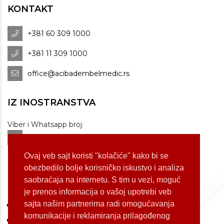
KONTAKT
+381 60 309 1000
+381 11 309 1000
office@acibadembelmedic.rs
IZ INOSTRANSTVA
Viber i Whatsapp broj:
+381 60 309 1070
Dostupnost: od 07 do 22h
Ovaj veb sajt koristi "kolačiće" kako bi se
obezbedilo bolje korisničko iskustvo i analiza
saobraćaja na internetu. S tim u vezi, moguć
LOKACIJE
je prenos informacija o vašoj upotrebi veb
sajta našim partnerima radi omogućavanja
Koste Jovanovića 87 (Voždovac)
komunikacije i reklamiranja prilagođenog
Bulevar Oslobođenja 155 (Voždovac)