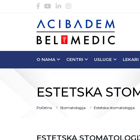
O NAMA
CENTRI
USLUGE
LEKARI
ESTETSKA STO
Početna
Stomatologija
Estetska stomatologija
ESTETSKA STOMATOLOGI