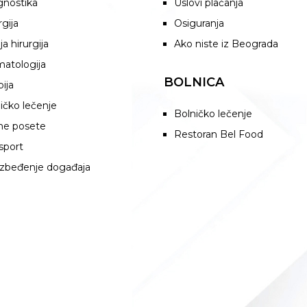
gnostika
Uslovi plaćanja
rgija
Osiguranja
ja hirurgija
Ako niste iz Beograda
atologija
BOLNICA
pija
ičko lečenje
Bolničko lečenje
ne posete
Restoran Bel Food
sport
zbeđenje događaja