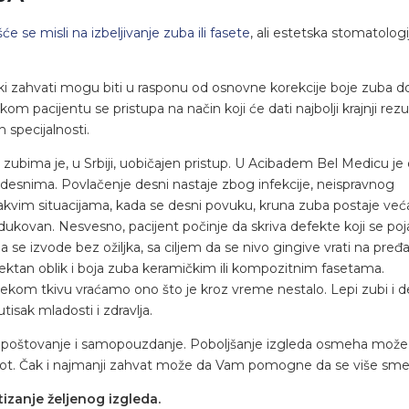
e se misli na izbeljivanje zuba ili fasete
, ali estetska stomatologi
i zahvati mogu biti u rasponu od osnovne korekcije boje zuba d
pacijentu se pristupa na način koji će dati najbolji krajnji rezul
 specijalnosti.
ubima je, u Srbiji, uobičajen pristup. U Acibadem Bel Medicu je 
 desnima. Povlačenje desni nastaje zbog infekcije, neispravnog
akvim situacijama, kada se desni povuku, kruna zuba postaje veća
ukovan. Nesvesno, pacijent počinje da skriva defekte koji se poja
se izvode bez ožiljka, sa ciljem da se nivo gingive vrati na pređa
orektan oblik i boja zuba keramičkim ili kompozitnim fasetama.
kom tkivu vraćamo ono što je kroz vreme nestalo. Lepi zubi i d
tisak mladosti i zdravlja.
samopoštovanje i samopouzdanje. Poboljšanje izgleda osmeha može
ivot. Čak i najmanji zahvat može da Vam pomogne da se više sme
tizanje željenog izgleda.