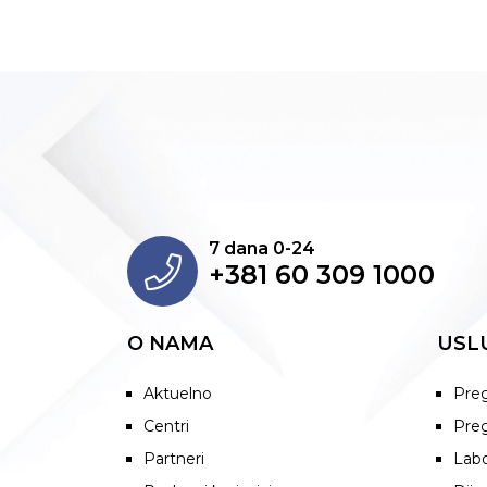
7 dana 0-24
+381 60 309 1000
O NAMA
USL
Aktuelno
Preg
Centri
Preg
Partneri
Labo