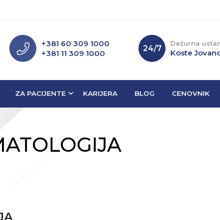
+381 60 309 1000
Dežurna usta
24/7
Koste Jovano
+381 11 309 1000
ZA PACIJENTE
KARIJERA
BLOG
CENOVNIK
MATOLOGIJA
JA