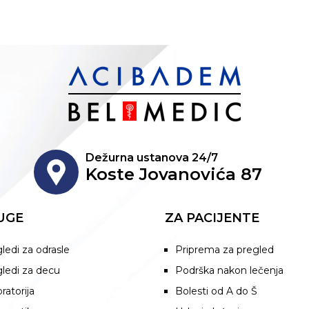
Dežurna ustanova 24/7
Koste Jovanovića 87
UGE
ZA PACIJENTE
ledi za odrasle
Priprema za pregled
ledi za decu
Podrška nakon lečenja
ratorija
Bolesti od A do Š