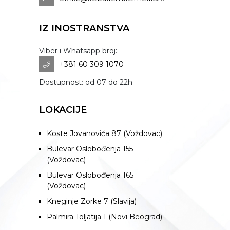
IZ INOSTRANSTVA
Viber i Whatsapp broj:
+381 60 309 1070
Dostupnost: od 07 do 22h
LOKACIJE
Koste Jovanovića 87 (Voždovac)
Bulevar Oslobođenja 155
(Voždovac)
Bulevar Oslobođenja 165
(Voždovac)
Kneginje Zorke 7 (Slavija)
Palmira Toljatija 1 (Novi Beograd)