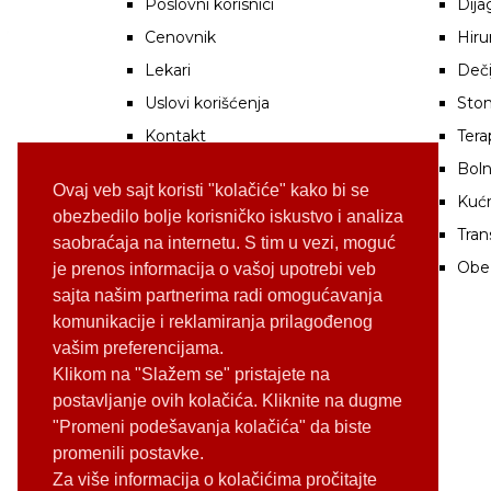
Poslovni korisnici
Dija
Cenovnik
Hiru
Lekari
Deči
Uslovi korišćenja
Stom
Kontakt
Tera
Boln
Ovaj veb sajt koristi "kolačiće" kako bi se
Kuć
obezbedilo bolje korisničko iskustvo i analiza
Tran
saobraćaja na internetu. S tim u vezi, moguć
Obe
je prenos informacija o vašoj upotrebi veb
sajta našim partnerima radi omogućavanja
komunikacije i reklamiranja prilagođenog
vašim preferencijama.
Klikom na "Slažem se" pristajete na
postavljanje ovih kolačića. Kliknite na dugme
"Promeni podešavanja kolačića" da biste
promenili postavke.
Za više informacija o kolačićima pročitajte