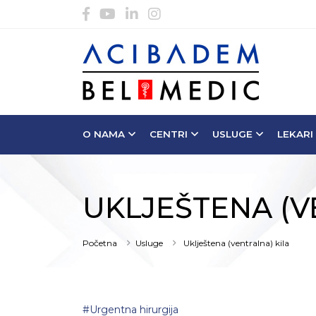
O NAMA
CENTRI
USLUGE
LEKARI
UKLJEŠTENA (V
Početna
Usluge
Uklještena (ventralna) kila
#Urgentna hirurgija