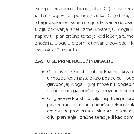
Kompjuterizovana tomografija (CT) je skenerska
različitih uglova uz pomoć x zraka. CT je brza,
dijagnostika se koristi u cilju otkrivanja uzroka
u cilju otkrivanja aneurizme, krvarenja, šlog
napraviti plan zračne terapije kod lečenja tu
značajnu ulogu u brzom otkrivanju povreda i k
traje oko 30 minuta.
ZAŠTO SE PRIMENJUJE / INDIKACIJE
CT glave se koristi u cilju otkrivanja: kr
u mozgu koje nastaje kao posledica puc
glavobolje), šloga (koji može biti posledi
tumora mozga, proširenja moždanih komora 
CT glave se koristi i u cilju ispitivanja i
povreda lica, planiranja hirurške rekonstr
dovesti do problema sa sluhom, otkrivanj
cilju planiranja zračne terapije ili kao p