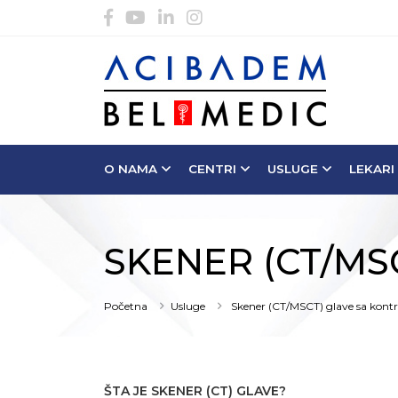
O NAMA
CENTRI
USLUGE
LEKARI
SKENER (CT/MS
Početna
Usluge
Skener (CT/MSCT) glave sa kont
ŠTA JE SKENER (CT) GLAVE?