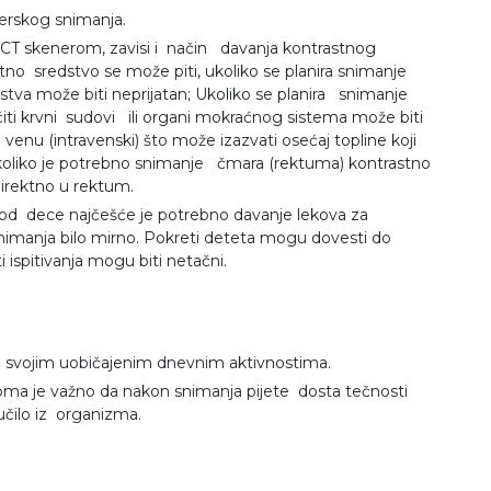
nerskog snimanja.
ka CT skenerom, zavisi i način davanja kontrastnog
stno sredstvo se može piti, ukoliko se planira snimanje
stva može biti neprijatan; Ukoliko se planira snimanje
ličiti krvni sudovi ili organi mokraćnog sistema može biti
enu (intravenski) što može izazvati osećaj topline koji
; Ukoliko je potrebno snimanje čmara (rektuma) kontrastno
direktno u rektum.
od dece najčešće je potrebno davanje lekova za
nimanja bilo mirno. Pokreti deteta mogu dovesti do
 ispitivanja mogu biti netačni.
i svojim uobičajenim dnevnim aktivnostima.
eoma je važno da nakon snimanja pijete dosta tečnosti
učilo iz organizma.