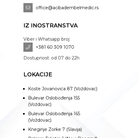
office@acibadembelmedic.rs
IZ INOSTRANSTVA
Viber i Whatsapp broj:
+381 60 309 1070
Dostupnost: od 07 do 22h
LOKACIJE
Koste Jovanovića 87 (Voždovac)
Bulevar Oslobođenja 155
(Voždovac)
Bulevar Oslobođenja 165
(Voždovac)
Kneginje Zorke 7 (Slavija)