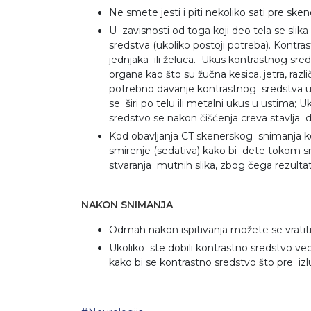
Ne smete jesti i piti nekoliko sati pre ske
U zavisnosti od toga koji deo tela se sli
sredstva (ukoliko postoji potreba). Kontra
jednjaka ili želuca. Ukus kontrastnog sred
organa kao što su žučna kesica, jetra, raz
potrebno davanje kontrastnog sredstva u v
se širi po telu ili metalni ukus u ustima
sredstvo se nakon čišćenja creva stavlja 
Kod obavljanja CT skenerskog snimanja k
smirenje (sedativa) kako bi dete tokom s
stvaranja mutnih slika, zbog čega rezultati
NAKON SNIMANJA
Odmah nakon ispitivanja možete se vratit
Ukoliko ste dobili kontrastno sredstvo v
kako bi se kontrastno sredstvo što pre izl