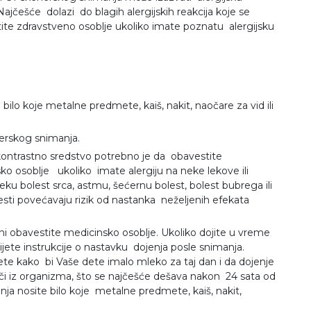
 Najčešće dolazi do blagih alergijskih reakcija koje se
stite zdravstveno osoblje ukoliko imate poznatu alergijsku
ilo koje metalne predmete, kaiš, nakit, naočare za vid ili
nerskog snimanja.
kontrastno sredstvo potrebno je da obavestite
o osoblje ukoliko imate alergiju na neke lekove ili
ku bolest srca, astmu, šećernu bolest, bolest bubrega ili
ti povećavaju rizik od nastanka neželjenih efekata
dni obavestite medicinsko osoblje. Ukoliko dojite u vreme
jete instrukcije o nastavku dojenja posle snimanja.
te kako bi Vaše dete imalo mleko za taj dan i da dojenje
luči iz organizma, što se najčešće dešava nakon 24 sata od
nja nosite bilo koje metalne predmete, kaiš, nakit,