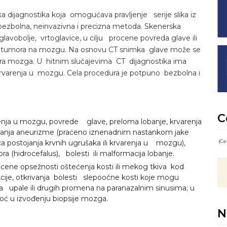
 dijagnostika koja omogućava pravljenje serije slika iz
 bezbolna, neinvazivna i precizna metoda. Skenerska
 glavobolje, vrtoglavice, u cilju procene povreda glave ili
a ili tumora na mozgu. Na osnovu CT snimka glave može se
mora mozga. U hitnim slučajevima CT dijagnostika ima
rvarenja u mozgu. Cela procedura je potpuno bezbolna i
C
varenja u mozgu, povrede glave, preloma lobanje, krvarenja
anja aneurizme (praćeno iznenadnim nastankom jake
(Ce
ca postojanja krvnih ugrušaka ili krvarenja u mozgu),
(hidrocefalus), bolesti ili malformacija lobanje.
 procene opsežnosti oštećenja kosti ili mekog tkiva kod
ukcije, otkrivanja bolesti slepoočne kosti koje mogu
a upale ili drugih promena na paranazalnim sinusima; u
omoć u izvođenju biopsije mozga.
N