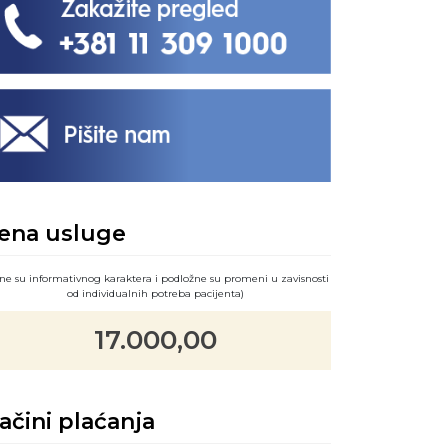
ena usluge
ne su informativnog karaktera i podložne su promeni u zavisnosti
od individualnih potreba pacijenta)
17.000,00
ačini plaćanja