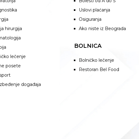
ratorija
Bolesti od A do Š
gnostika
Uslovi plaćanja
rgija
Osiguranja
ja hirurgija
Ako niste iz Beograda
atologija
BOLNICA
pija
ičko lečenje
Bolničko lečenje
ne posete
Restoran Bel Food
sport
zbeđenje događaja