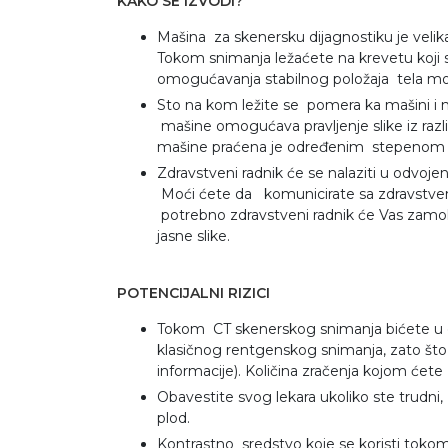
KAKO SE IZVODI?
Mašina za skenersku dijagnostiku je velik
Tokom snimanja ležaćete na krevetu koji se
omogućavanja stabilnog položaja tela može 
Sto na kom ležite se pomera ka mašini i m
mašine omogućava pravljenje slike iz različi
mašine praćena je određenim stepenom 
Zdravstveni radnik će se nalaziti u odvojen
Moći ćete da komunicirate sa zdravstve
potrebno zdravstveni radnik će Vas zamo
jasne slike.
POTENCIJALNI RIZICI
Tokom CT skenerskog snimanja bićete u o
klasičnog rentgenskog snimanja, zato što
informacije). Količina zračenja kojom ćete 
Obavestite svog lekara ukoliko ste trudni
plod.
Kontrastno sredstvo koje se koristi toko