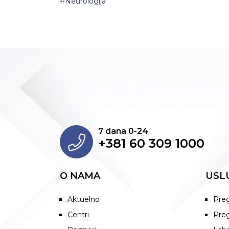
#Neurologija
7 dana 0-24
+381 60 309 1000
O NAMA
USL
Aktuelno
Preg
Centri
Preg