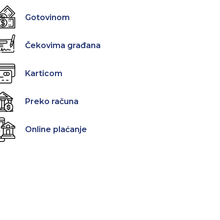
Gotovinom
Čekovima građana
Karticom
Preko računa
Online plaćanje