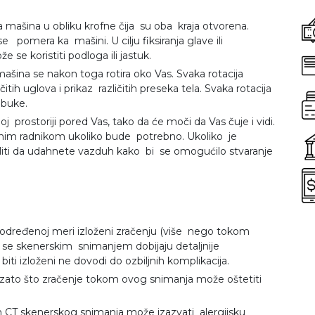
a mašina u obliku krofne čija su oba kraja otvorena.
 pomera ka mašini. U cilju fiksiranja glave ili
se koristiti podloga ili jastuk.
ašina se nakon toga rotira oko Vas. Svaka rotacija
tih uglova i prikaz različitih preseka tela. Svaka rotacija
buke.
oj prostoriji pored Vas, tako da će moči da Vas čuje i vidi.
nim radnikom ukoliko bude potrebno. Ukoliko je
liti da udahnete vazduh kako bi se omogućilo stvaranje
dređenoj meri izloženi zračenju (više nego tokom
 se skenerskim snimanjem dobijaju detaljnije
biti izloženi ne dovodi do ozbiljnih komplikacija.
, zato što zračenje tokom ovog snimanja može oštetiti
m CT skenerskog snimanja može izazvati alergijsku