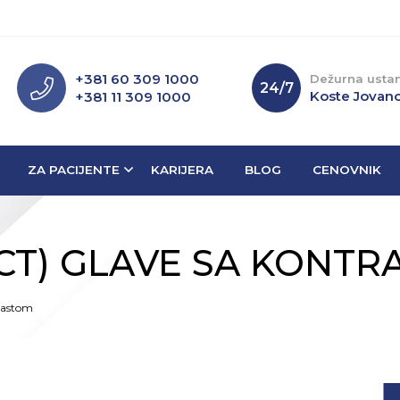
+381 60 309 1000
Dežurna usta
24/7
Koste Jovano
+381 11 309 1000
ZA PACIJENTE
KARIJERA
BLOG
CENOVNIK
CT) GLAVE SA KONT
rastom