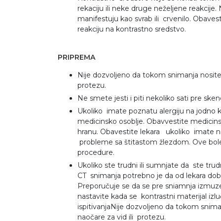
rekaciju ili neke druge neželjene reakcije.
manifestuju kao svrab ili crvenilo. Obave
reakciju na kontrastno sredstvo.
PRIPREMA
Nije dozvoljeno da tokom snimanja nosite b
protezu.
Ne smete jesti i piti nekoliko sati pre ske
Ukoliko imate poznatu alergiju na jodno 
medicinsko osoblje. Obavvestite medicinsk
hranu. Obavestite lekara ukoliko imate ne
probleme sa štitastom žlezdom. Ove boles
procedure.
Ukoliko ste trudni ili sumnjate da ste tru
CT snimanja potrebno je da od lekara dobi
Preporučuje se da se pre sniamnja izmuze
nastavite kada se kontrastni materijal iz
ispitivanjaNije dozvoljeno da tokom snima
naočare za vid ili protezu.