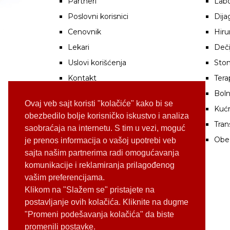
Partneri
Labo
Poslovni korisnici
Dija
Cenovnik
Hiru
Lekari
Deči
Uslovi korišćenja
Stom
Kontakt
Tera
Boln
Ovaj veb sajt koristi "kolačiće" kako bi se
Kuć
obezbedilo bolje korisničko iskustvo i analiza
Tran
saobraćaja na internetu. S tim u vezi, moguć
Obe
je prenos informacija o vašoj upotrebi veb
sajta našim partnerima radi omogućavanja
komunikacije i reklamiranja prilagođenog
vašim preferencijama.
Klikom na "Slažem se" pristajete na
postavljanje ovih kolačića. Kliknite na dugme
"Promeni podešavanja kolačića" da biste
promenili postavke.