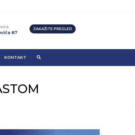
nova
ZAKAŽITE PREGLED
vića 87
KONTAKT
RASTOM