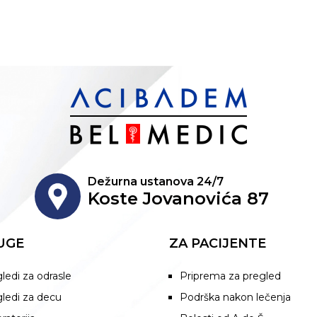
Dežurna ustanova 24/7
Koste Jovanovića 87
UGE
ZA PACIJENTE
ledi za odrasle
Priprema za pregled
ledi za decu
Podrška nakon lečenja