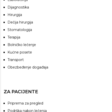
Dijagnostika
Hirurgija
Dečija hirurgija
Stomatologija
Terapija
Bolničko lečenje
Kućne posete
Transport
Obezbeđenje događaja
ZA PACIJENTE
Priprema za pregled
Podrška nakon lečenja