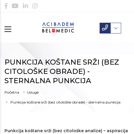
PUNKCIJA KOŠTANE SRŽI (BEZ
CITOLOŠKE OBRADE) -
STERNALNA PUNKCIJA
Početna
Usluge
Punkcija koštane srži (bez citološke obrade) - sternalna punkcija
Punkcija koštane srži (bez citološke analize) – aspiracija