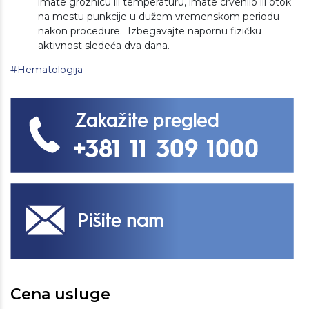
imate groznicu ili temperaturu, imate crvenilo ili otok
na mestu punkcije u dužem vremenskom periodu
nakon procedure. Izbegavajte napornu fizičku
aktivnost sledeća dva dana.
#Hematologija
Cena usluge