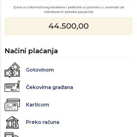
(Cene su informativnog karaktera i podložne su promeni u zavisnosti od
individualnih potreba pacijenta)
44.500,00
Načini plaćanja
Gotovinom
Čekovima građana
Karticom
Preko računa