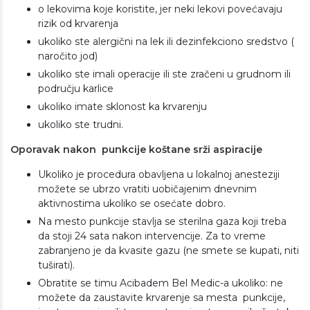
o lekovima koje koristite, jer neki lekovi povećavaju
rizik od krvarenja
ukoliko ste alergični na lek ili dezinfekciono sredstvo (
naročito jod)
ukoliko ste imali operacije ili ste zračeni u grudnom ili
području karlice
ukoliko imate sklonost ka krvarenju
ukoliko ste trudni.
Oporavak nakon punkcije koštane srži aspiracije
Ukoliko je procedura obavljena u lokalnoj anesteziji
možete se ubrzo vratiti uobičajenim dnevnim
aktivnostima ukoliko se osećate dobro.
Na mesto punkcije stavlja se sterilna gaza koji treba
da stoji 24 sata nakon intervencije. Za to vreme
zabranjeno je da kvasite gazu (ne smete se kupati, niti
tuširati).
Obratite se timu Acibadem Bel Medic-a ukoliko: ne
možete da zaustavite krvarenje sa mesta punkcije,