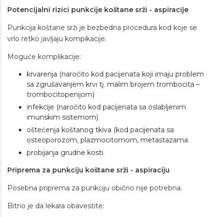
Potencijalni rizici punkcije koštane srži - aspiracije
Punkcija koštane srži je bezbedna procedura kod koje se
vrlo retko javljaju kompikacije.
Moguće komplikacije:
krvarenja (naročito kod pacijenata koji imaju problem
sa zgrušavanjem krvi tj. malim brojem trombocita –
trombocitopenijom)
infekcije (naročito kod pacijenata sa oslabljenim
imunskim sistemom)
oštećenja koštanog tkiva (kod pacijenata sa
osteoporozom, plazmocitomom, metastazama
probijanja grudne kosti.
Priprema za punkciju koštane srži - aspiraciju
Posebna priprema za punkciju obično nije potrebna.
Bitno je da lekara obavestite: