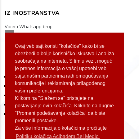
IZ INOSTRANSTVA
Viber i Whatsapp broj:
+381 60 309 1070
Dostupnost: od 07 do 22h
Ovaj veb sajt koristi "kolačiće" kako bi se
obezbedilo bolje korisničko iskustvo i analiza
saobraćaja na internetu. S tim u vezi, moguć
LOKACIJE
je prenos informacija o vašoj upotrebi veb
sajta našim partnerima radi omogućavanja
Koste Jovanovića 87 (Voždovac)
komunikacije i reklamiranja prilagođenog
Bulevar Oslobođenja 155 (Voždovac)
vašim preferencijama.
Bulevar Oslobođenja 165 (Voždovac)
Klikom na "Slažem se" pristajete na
Kneginje Zorke 7 (Slavija)
postavljanje ovih kolačića. Kliknite na dugme
"Promeni podešavanja kolačića" da biste
Palmira Toljatija 1 (Novi Beograd)
promenili postavke.
Za više informacija o kolačićima pročitajte
Politiku kolačića Acibadem Bel Medic.