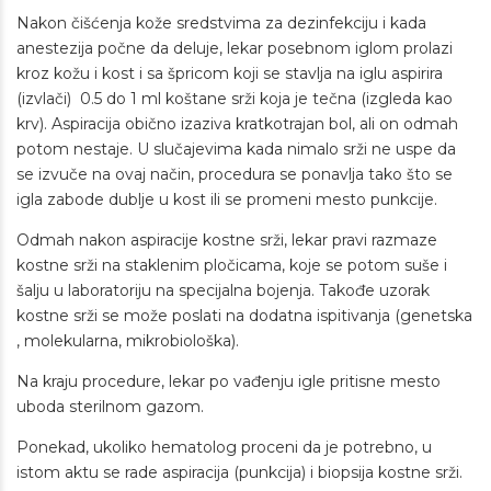
Nakon čišćenja kože sredstvima za dezinfekciju i kada
anestezija počne da deluje, lekar posebnom iglom prolazi
kroz kožu i kost i sa špricom koji se stavlja na iglu aspirira
(izvlači) 0.5 do 1 ml koštane srži koja je tečna (izgleda kao
krv). Aspiracija obično izaziva kratkotrajan bol, ali on odmah
potom nestaje. U slučajevima kada nimalo srži ne uspe da
se izvuče na ovaj način, procedura se ponavlja tako što se
igla zabode dublje u kost ili se promeni mesto punkcije.
Odmah nakon aspiracije kostne srži, lekar pravi razmaze
kostne srži na staklenim pločicama, koje se potom suše i
šalju u laboratoriju na specijalna bojenja. Takođe uzorak
kostne srži se može poslati na dodatna ispitivanja (genetska
, molekularna, mikrobiološka).
Na kraju procedure, lekar po vađenju igle pritisne mesto
uboda sterilnom gazom.
Ponekad, ukoliko hematolog proceni da je potrebno, u
istom aktu se rade aspiracija (punkcija) i biopsija kostne srži.