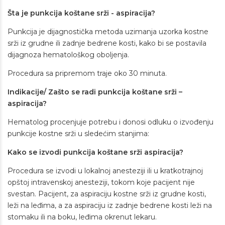
Šta je punkcija koštane srži - aspiracija?
Punkcija je dijagnostička metoda uzimanja uzorka kostne
srži iz grudne ili zadnje bedrene kosti, kako bi se postavila
dijagnoza hematološkog oboljenja.
Procedura sa pripremom traje oko 30 minuta.
Indikacije/ Zašto se radi punkcija koštane srži –
aspiracija?
Hematolog procenjuje potrebu i donosi odluku o izvođenju
punkcije kostne srži u sledećim stanjima:
Kako se izvodi punkcija koštane srži aspiracija?
Procedura se izvodi u lokalnoj anesteziji ili u kratkotrajnoj
opštoj intravenskoj anesteziji, tokom koje pacijent nije
svestan. Pacijent, za aspiraciju kostne srži iz grudne kosti,
leži na leđima, a za aspiraciju iz zadnje bedrene kosti leži na
stomaku ili na boku, leđima okrenut lekaru.