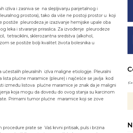
izliva i zasniva se na slepljivanju parijetalnog i
leuralnog prostora), tako da više ne postoji prostor u koji
se postiže pleurodeza je izazivanje hemijske upale oba
 leka i stvaranje priraslica. Za izvođenje pleurodeze
cil, tetraciklini, sklerozantna sredstva (alkohol,
ezom se postiže bolji kvalitet života bolesnika u
C
učestalih pleuralnih izlva maligne etiologije. Pleuralni
a lista plućne maramice (pleure) i najčešće se javlja kod
(Ce
sti između listova plućne maramice je znak da je maligni
ljenja koja mogu da dovedu do ovog stanja su karcinom
state. Primarni tumor plućne maramice koji se zove
N
procedure prate se Vaš krvni pritisak, puls i brzina