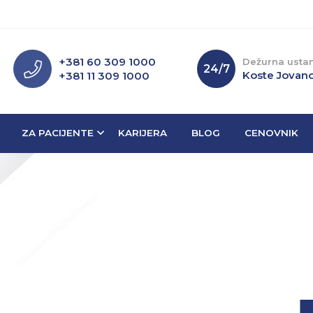
+381 60 309 1000
Dežurna usta
24/7
Koste Jovano
+381 11 309 1000
ZA PACIJENTE
KARIJERA
BLOG
CENOVNIK