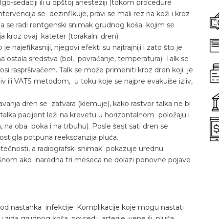
o-sedaciji ili u opštoj anesteziji (tokom procedure
ervencija se dezinfikuje, pravi se mali rez na koži i kroz
oga se radi rentgenski snimak grudnog koša kojim se
a kroz ovaj kateter (torakalni dren).
e najefikasniji, njegovi efekti su najtrajniji i zato što je
ostala sredstva (bol, povraćanje, temperatura). Talk se
anosi raspršivačem. Talk se može primeniti kroz dren koji je
liv ili VATS metodom, u toku koje se najpre evakuiše izliv,
avanja dren se zatvara (klemuje), kako rastvor talka ne bi
talka pacijent leži na krevetu u horizontalnom položaju i
, na oba boka i na trbuhu). Posle šest sati dren se
postigla potpuna reekspanzija pluća.
 tečnosti, a radiografski snimak pokazuje urednu
pešnom ako naredna tri meseca ne dolazi ponovne pojave
m od nastanka infekcije. Komplikacije koje mogu nastati
 zida grudnog koša, povredu arterije, vene ili pluća,