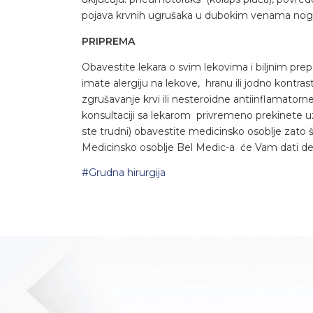
pojava krvnih ugrušaka u dubokim venama nogu i
PRIPREMA
Obavestite lekara o svim lekovima i biljnim prep
imate alergiju na lekove, hranu ili jodno kontra
zgrušavanje krvi ili nesteroidne antiinflamatorn
konsultaciji sa lekarom privremeno prekinete uz
ste trudni) obavestite medicinsko osoblje zato
Medicinsko osoblje Bel Medic-a će Vam dati det
#Grudna hirurgija