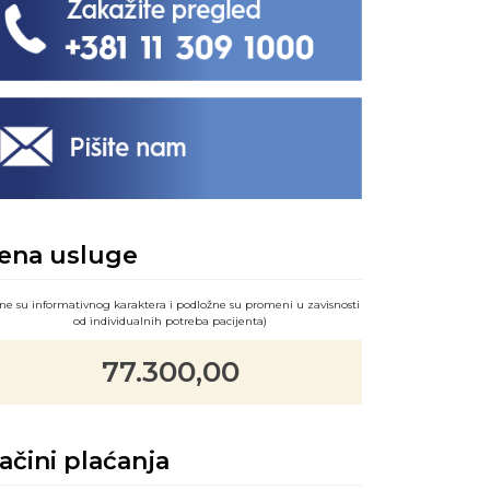
ena usluge
ne su informativnog karaktera i podložne su promeni u zavisnosti
od individualnih potreba pacijenta)
77.300,00
ačini plaćanja