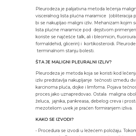
Pleurodeza je palijativna metoda lečenja malignih 
visceralnog lista plućna maramice (obliteracija p
bi se nakupljao maligni izliv. Mehanizam kojim 
lista plućne maramice pod dejstvom primenjenog
koriste se najčešće talk, ali i bleomicin, fluoroura
formaldehid, glicerin) i kortikosteroidi. Pleurod
terminalnom stanju bolesti.
ŠTA JE MALIGNI PLEURALNI IZLIV?
Pleurodeza je metoda koja se koristi kod lečenja 
izliv predstavlja nakupljanje tečnosti između dv
karcinoma pluća, dojke i limfoma. Pojava tečno
proces jako uznapredovao. Ostala maligna obo
želuca, jajnika, pankreasa, debelog creva i pro
mezoteliom uvek je praćen formiranjem izliva.
KAKO SE IZVODI?
• Procedura se izvodi u ležećem položaju. Tokom 