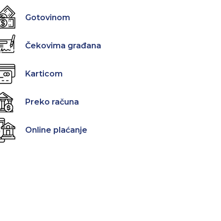
Gotovinom
Čekovima građana
Karticom
Preko računa
Online plaćanje