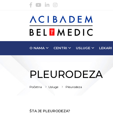
O NAMA
CENTRI
USLUGE
LEKARI
PLEURODEZA
Početna
Usluge
Pleurodeza
ŠTA JE PLEURODEZA?