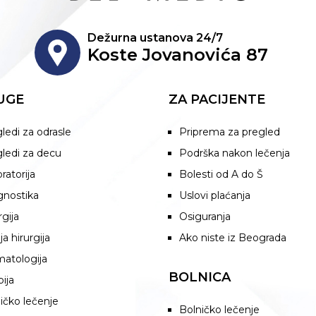
Dežurna ustanova 24/7
Koste Jovanovića 87
UGE
ZA PACIJENTE
ledi za odrasle
Priprema za pregled
ledi za decu
Podrška nakon lečenja
ratorija
Bolesti od A do Š
gnostika
Uslovi plaćanja
rgija
Osiguranja
ja hirurgija
Ako niste iz Beograda
atologija
BOLNICA
pija
ičko lečenje
Bolničko lečenje