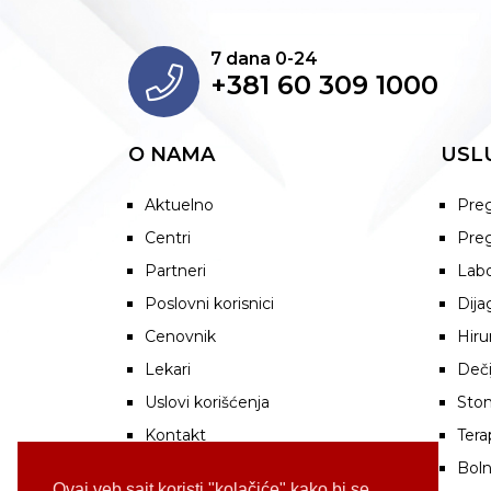
7 dana 0-24
+381 60 309 1000
O NAMA
USL
Aktuelno
Preg
Centri
Preg
Partneri
Labo
Poslovni korisnici
Dija
Cenovnik
Hiru
Lekari
Deči
Uslovi korišćenja
Stom
Kontakt
Tera
Boln
Ovaj veb sajt koristi "kolačiće" kako bi se