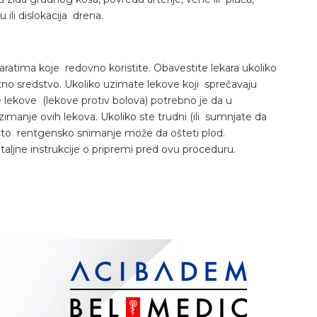
li dislokacija drena.
aratima koje redovno koristite. Obavestite lekara ukoliko
stno sredstvo. Ukoliko uzimate lekove koji sprečavaju
e lekove (lekove protiv bolova) potrebno je da u
imanje ovih lekova. Ukoliko ste trudni (ili sumnjate da
 što rentgensko snimanje može da ošteti plod.
aljne instrukcije o pripremi pred ovu proceduru.