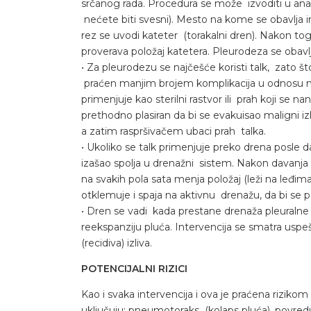
srčanog rada. Procedura se može izvoditi u analg
nećete biti svesni). Mesto na kome se obavlja int
rez se uvodi kateter (torakalni dren). Nakon t
proverava položaj katetera. Pleurodeza se obavlj
• Za pleurodezu se najčešće koristi talk, zato što j
praćen manjim brojem komplikacija u odnosu na 
primenjuje kao sterilni rastvor ili prah koji se n
prethodno plasiran da bi se evakuisao maligni iz
a zatim raspršivačem ubaci prah talka.
• Ukoliko se talk primenjuje preko drena posle d
izašao spolja u drenažni sistem. Nakon davanja 
na svakih pola sata menja položaj (leži na leđima
otklemuje i spaja na aktivnu drenažu, da bi se 
• Dren se vadi kada prestane drenaža pleuralne
reekspanziju pluća. Intervencija se smatra us
(recidiva) izliva.
POTENCIJALNI RIZICI
Kao i svaka intervencija i ova je praćena riziko
uključuju: pneumotoraks (kolaps pluća), povredu