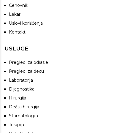
Cenovnik
Lekari
Uslovi korišćenja
Kontakt
USLUGE
Pregledi za odrasle
Pregledi za decu
Laboratorija
Dijagnostika
Hirurgija
Dečija hirurgija
Stomatologija
Terapija