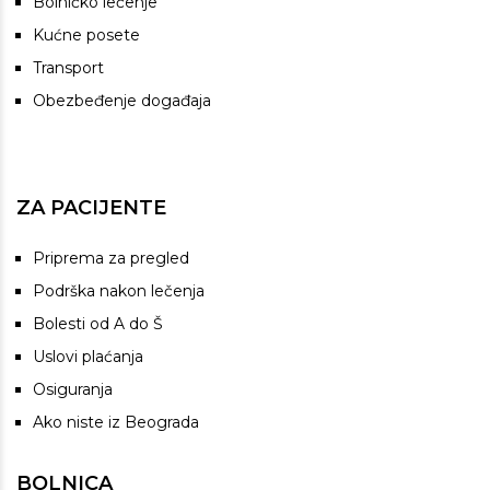
Bolničko lečenje
Kućne posete
Transport
Obezbeđenje događaja
ZA PACIJENTE
Priprema za pregled
Podrška nakon lečenja
Bolesti od A do Š
Uslovi plaćanja
Osiguranja
Ako niste iz Beograda
BOLNICA