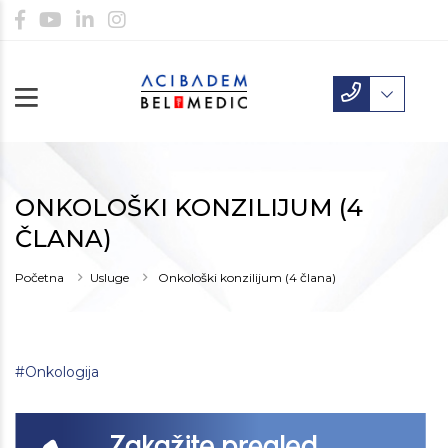
ONKOLOŠKI KONZILIJUM (4
ČLANA)
Početna
Usluge
Onkološki konzilijum (4 člana)
#Onkologija