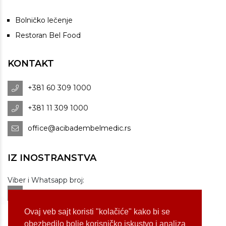
Bolničko lečenje
Restoran Bel Food
KONTAKT
+381 60 309 1000
+381 11 309 1000
office@acibadembelmedic.rs
IZ INOSTRANSTVA
Viber i Whatsapp broj:
+381 60 309 1070
Dostupnost: od 07 do 22h
Ovaj veb sajt koristi "kolačiće" kako bi se
obezbedilo bolje korisničko iskustvo i analiza