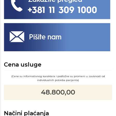
Cena usluge
(Cene su informativnog karaktera i podložne su promeni u zavisnosti od
individualnih potreba pacijenta)
48.800,00
Načini plaćanja