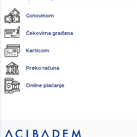
Gotovinom
Čekovima građana
Karticom
Preko računa
Online plaćanje