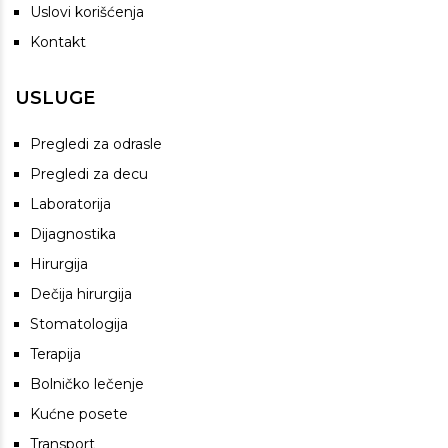
Uslovi korišćenja
Kontakt
USLUGE
Pregledi za odrasle
Pregledi za decu
Laboratorija
Dijagnostika
Hirurgija
Dečija hirurgija
Stomatologija
Terapija
Bolničko lečenje
Kućne posete
Transport