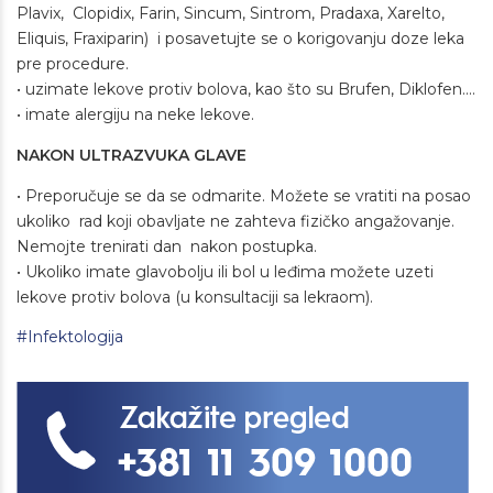
Plavix, Clopidix, Farin, Sincum, Sintrom, Pradaxa, Xarelto,
Eliquis, Fraxiparin) i posavetujte se o korigovanju doze leka
pre procedure.
• uzimate lekove protiv bolova, kao što su Brufen, Diklofen....
• imate alergiju na neke lekove.
NAKON ULTRAZVUKA GLAVE
• Preporučuje se da se odmarite. Možete se vratiti na posao
ukoliko rad koji obavljate ne zahteva fizičko angažovanje.
Nemojte trenirati dan nakon postupka.
• Ukoliko imate glavobolju ili bol u leđima možete uzeti
lekove protiv bolova (u konsultaciji sa lekraom).
#Infektologija