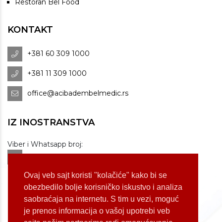
Restoran Bel Food
KONTAKT
+381 60 309 1000
+381 11 309 1000
office@acibadembelmedic.rs
IZ INOSTRANSTVA
Viber i Whatsapp broj:
+381 60 309 1070
Dostupnost: od 07 do 22h
Ovaj veb sajt koristi "kolačiće" kako bi se
obezbedilo bolje korisničko iskustvo i analiza
saobraćaja na internetu. S tim u vezi, moguć
LOKACIJE
je prenos informacija o vašoj upotrebi veb