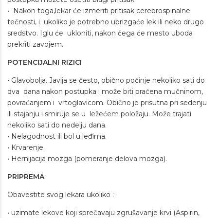
• Nakon toga,lekar će izmeriti pritisak cerebrospinalne
tečnosti, i ukoliko je potrebno ubrizgaće lek ili neko drugo
sredstvo. Iglu će ukloniti, nakon čega će mesto uboda
prekriti zavojem.
POTENCIJALNI RIZICI
• Glavobolja. Javlja se često, obično počinje nekoliko sati do
dva dana nakon postupka i može biti praćena mučninom,
povraćanjem i vrtoglavicom. Obično je prisutna pri sedenju
ili stajanju i smiruje se u ležećem položaju. Može trajati
nekoliko sati do nedelju dana.
• Nelagodnost ili bol u leđima.
• Krvarenje.
• Hernijacija mozga (pomeranje delova mozga).
PRIPREMA
Obavestite svog lekara ukoliko :
• uzimate lekove koji sprečavaju zgrušavanje krvi (Aspirin,