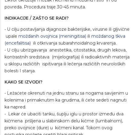
Likvor okružuje mozak i kičmenu moždinu i štiti ih od
povreda. Procedura traje 30-45 minuta.
INDIKACIJE / ZAŠTO SE RADI?
• U cilju postavljanja dijagnoze bakterijske, virusne ili gljivične
upale
moždanih ovojnica (meningitisa)
ili
moždanog tkiva
(encefalitisa)
ili otkrivanja subarahnoidalnog krvarenja.
• U cilju ubrizgavanja anestetika, citostatika, drugih lekova,
kontrastnih sredstava (mijelografija) ili radioaktivnih materija
u sklopu različitih ispitivanja ili lečenja različitih neuroloških
bolesti I stanja.
KAKO SE IZVODI?
• Ležaćete okrenuti na jednu stranu sa nogama savijenim u
kolenima i primaknutim ka grudima, ili ćete sedeti nagnuti
ka napred.
• Lekar će ubaciti tanku, šuplju iglu u prostor između dva
kičmena pršljena u slabinskom delu kičme (lumbalnom),
preko ovojnice (dure) u kičmeni kanal. Tokom ovog
postupka možete osetiti blagi pritisak.