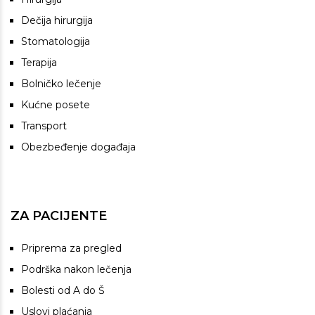
Dečija hirurgija
Stomatologija
Terapija
Bolničko lečenje
Kućne posete
Transport
Obezbeđenje događaja
ZA PACIJENTE
Priprema za pregled
Podrška nakon lečenja
Bolesti od A do Š
Uslovi plaćanja