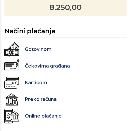
8.250,00
Načini plaćanja
Gotovinom
Čekovima građana
Karticom
Preko računa
Online plaćanje