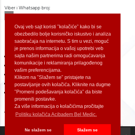
Viber i Whatsapp broj:
+381 60 309 1070
Dostupnost: od 07 do 22h
Ovaj veb sajt koristi "kolačiće" kako bi se
obezbedilo bolje korisničko iskustvo i analiza
saobraćaja na internetu. S tim u vezi, moguć
LOKACIJE
je prenos informacija o vašoj upotrebi veb
sajta našim partnerima radi omogućavanja
Koste Jovanovića 87 (Voždovac)
komunikacije i reklamiranja prilagođenog
Bulevar Oslobođenja 155 (Voždovac)
vašim preferencijama.
Bulevar Oslobođenja 165 (Voždovac)
Klikom na "Slažem se" pristajete na
Kneginje Zorke 7 (Slavija)
postavljanje ovih kolačića. Kliknite na dugme
"Promeni podešavanja kolačića" da biste
Palmira Toljatija 1 (Novi Beograd)
promenili postavke.
Za više informacija o kolačićima pročitajte
Politiku kolačića Acibadem Bel Medic.
Ne slažem se
Slažem se
Copyright by Acibadem Bel Medic 2026. All rights reserved.