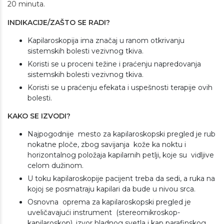
20 minuta.
INDIKACIJE/ZAŠTO SE RADI?
Kapilaroskopija ima značaj u ranom otkrivanju
sistemskih bolesti vezivnog tkiva.
Koristi se u proceni težine i praćenju napredovanja
sistemskih bolesti vezivnog tkiva.
Koristi se u praćenju efekata i uspešnosti terapije ovih
bolesti.
KAKO SE IZVODI?
Najpogodnije mesto za kapilaroskopski pregled je rub
nokatne ploče, zbog savijanja kože ka noktu i
horizontalnog položaja kapilarnih petlji, koje su vidljive
celom dužinom.
U toku kapilaroskopije pacijent treba da sedi, a ruka na
kojoj se posmatraju kapilari da bude u nivou srca.
Osnovna oprema za kapilaroskopski pregled je
uveličavajući instrument (stereomikroskop-
kapilaroskop), izvor hladnog svetla i kap parafinskog