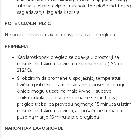
ulja koju lekar stavlja na rub nokatne ploče radi boljeg
sagledavanja izgleda kapilara.
POTENCIJALNI RIZICI
Ne postoji nikakav rizik pri obavljanju ovog pregleda
PRIPREMA
Kapilaroskopski pregled se obavlja u prostoriji sa
mikroklimatskim uslovima u zoni komfora (17,2 do
21,2°C).
S obzirom da promene u spoljašnjoj temperaturi,
fizičko i psihičko stanje ispitanika, pušenje i drugi
činioci mogu uticati na male krvne sudove
(mikrocirkulaciju), osobe kojima će se raditi ovaj
pregled treba da provedu najmanje 15 minuta u istim
mikroklimatskim uslovima, a pušači ne treba da
puše najmanje 15 minuta pre pregleda.
NAKON KAPILAROSKOPIJE