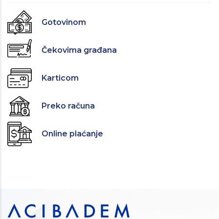
Gotovinom
Čekovima građana
Karticom
Preko računa
Online plaćanje