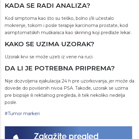
KADA SE RADI ANALIZA?
Kod simptoma kao što su teško, bolno i/ili učestalo
mokrenje, tokom i posle terapije karcinoma prostate, kod
asimptomatskih muškaraca kao skrining koji predlaže lekar.
KAKO SE UZIMA UZORAK?
Uzorak krvi se može uzeti iz vene na ruci.
DA LI JE POTREBNA PRIPREMA?
Nije dozvoljena ejakulacija 24 h pre uzorkovanja, jer može da
dovede do povišenih nivoa PSA. Takođe, uzorak se uzima
pre biopsije ili rektalnog pregleda, ili tek nekoliko nedelja
posle.
#Tumor markeri