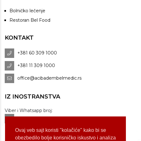
Bolničko lečenje
Restoran Bel Food
KONTAKT
+381 60 309 1000
+381 11 309 1000
office@acibadembelmedic.rs
IZ INOSTRANSTVA
Viber i Whatsapp broj:
+381 60 309 1070
Dostupnost: od 07 do 22h
Ovaj veb sajt koristi "kolačiće" kako bi se
obezbedilo bolje korisničko iskustvo i analiza