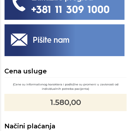
Cena usluge
(Cene su informativnog karaktera i podložne su promeni u zavisnosti od
individualnih potreba pacijenta)
1.580,00
Načini plaćanja