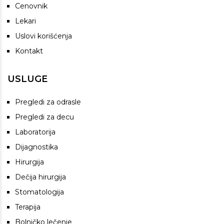
Cenovnik
Lekari
Uslovi korišćenja
Kontakt
USLUGE
Pregledi za odrasle
Pregledi za decu
Laboratorija
Dijagnostika
Hirurgija
Dečija hirurgija
Stomatologija
Terapija
Bolničko lečenje