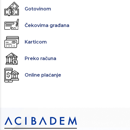
Gotovinom
Čekovima građana
Karticom
Preko računa
Online plaćanje