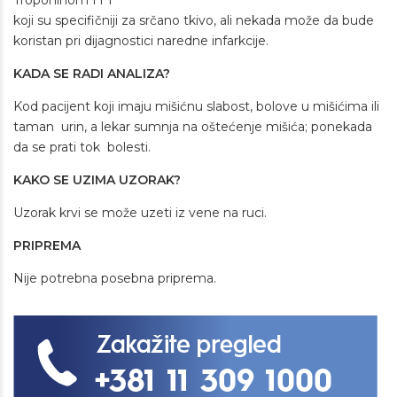
Troponinom I i T
koji su specifičniji za srčano tkivo, ali nekada može da bude
koristan pri dijagnostici naredne infarkcije.
KADA SE RADI ANALIZA?
Kod pacijent koji imaju mišićnu slabost, bolove u mišićima ili
taman urin, a lekar sumnja na oštećenje mišića; ponekada
da se prati tok bolesti.
KAKO SE UZIMA UZORAK?
Uzorak krvi se može uzeti iz vene na ruci.
PRIPREMA
Nije potrebna posebna priprema.