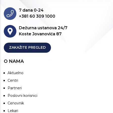
7 dana 0-24
+381 60 309 1000
Dežurna ustanova 24/7
Koste Jovanovića 87
ZAKAŽITE PREGLED
O NAMA
Aktuelno
Centri
Partneri
Poslovni korisnici
Cenovnik
Lekari