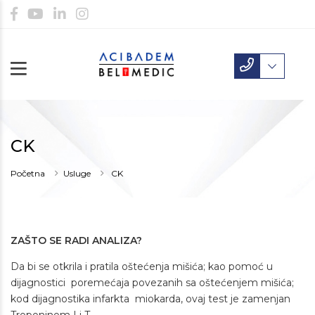
CK
Početna
Usluge
CK
ZAŠTO SE RADI ANALIZA?
Da bi se otkrila i pratila oštećenja mišića; kao pomoć u
dijagnostici poremećaja povezanih sa oštećenjem mišića;
kod dijagnostika infarkta miokarda, ovaj test je zamenjan