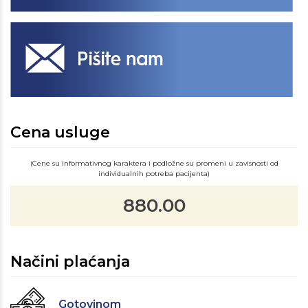
Cena usluge
(Cene su informativnog karaktera i podložne su promeni u zavisnosti od
individualnih potreba pacijenta)
880.00
Načini plaćanja
Gotovinom