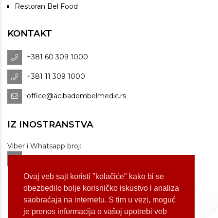
Restoran Bel Food
KONTAKT
+381 60 309 1000
+381 11 309 1000
office@acibadembelmedic.rs
IZ INOSTRANSTVA
Viber i Whatsapp broj:
+381 60 309 1070
Dostupnost: od 07 do 22h
Ovaj veb sajt koristi "kolačiće" kako bi se
obezbedilo bolje korisničko iskustvo i analiza
saobraćaja na internetu. S tim u vezi, moguć
LOKACIJE
je prenos informacija o vašoj upotrebi veb