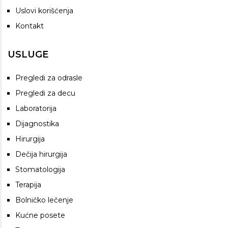
Uslovi korišćenja
Kontakt
USLUGE
Pregledi za odrasle
Pregledi za decu
Laboratorija
Dijagnostika
Hirurgija
Dečija hirurgija
Stomatologija
Terapija
Bolničko lečenje
Kućne posete