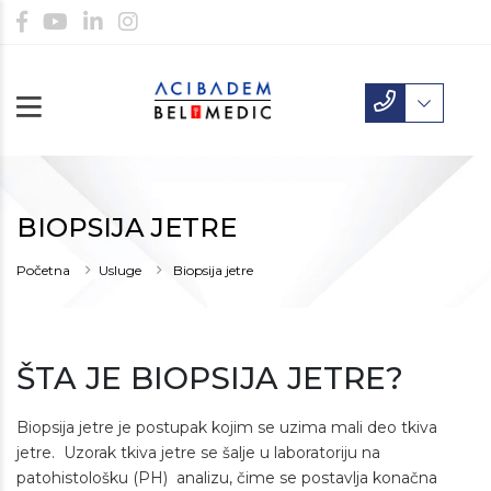
BIOPSIJA JETRE
Početna
Usluge
Biopsija jetre
ŠTA JE BIOPSIJA JETRE?
Biopsija jetre je postupak kojim se uzima mali deo tkiva
jetre. Uzorak tkiva jetre se šalje u laboratoriju na
patohistološku (PH) analizu, čime se postavlja konačna