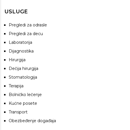
USLUGE
Pregledi za odrasle
Pregledi za decu
Laboratorija
Dijagnostika
Hirurgija
Dečija hirurgija
Stomatologija
Terapija
Bolničko lečenje
Kućne posete
Transport
Obezbeđenje događaja