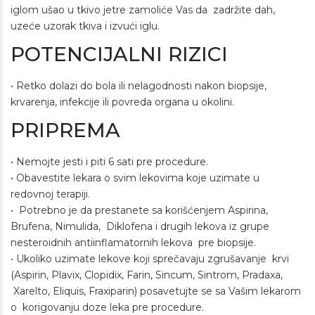
iglom ušao u tkivo jetre zamoliće Vas da zadržite dah,
uzeće uzorak tkiva i izvući iglu.
POTENCIJALNI RIZICI
• Retko dolazi do bola ili nelagodnosti nakon biopsije,
krvarenja, infekcije ili povreda organa u okolini.
PRIPREMA
• Nemojte jesti i piti 6 sati pre procedure.
• Obavestite lekara o svim lekovima koje uzimate u
redovnoj terapiji.
• Potrebno je da prestanete sa korišćenjem Aspirina,
Brufena, Nimulida, Diklofena i drugih lekova iz grupe
nesteroidnih antiinflamatornih lekova pre biopsije.
• Ukoliko uzimate lekove koji sprečavaju zgrušavanje krvi
(Aspirin, Plavix, Clopidix, Farin, Sincum, Sintrom, Pradaxa,
Xarelto, Eliquis, Fraxiparin) posavetujte se sa Vašim lekarom
o korigovanju doze leka pre procedure.