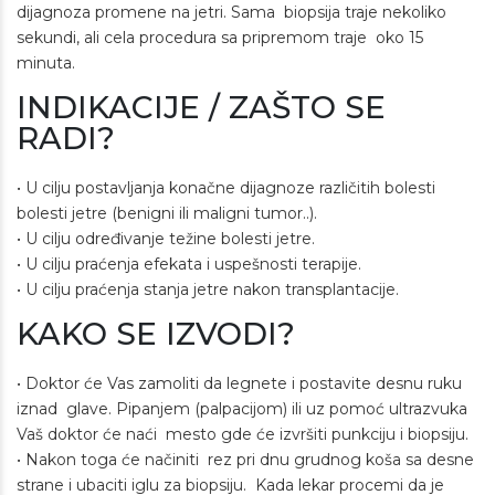
dijagnoza promene na jetri. Sama biopsija traje nekoliko
sekundi, ali cela procedura sa pripremom traje oko 15
minuta.
INDIKACIJE / ZAŠTO SE
RADI?
• U cilju postavljanja konačne dijagnoze različitih bolesti
bolesti jetre (benigni ili maligni tumor..).
• U cilju određivanje težine bolesti jetre.
• U cilju praćenja efekata i uspešnosti terapije.
• U cilju praćenja stanja jetre nakon transplantacije.
KAKO SE IZVODI?
• Doktor će Vas zamoliti da legnete i postavite desnu ruku
iznad glave. Pipanjem (palpacijom) ili uz pomoć ultrazvuka
Vaš doktor će naći mesto gde će izvršiti punkciju i biopsiju.
• Nakon toga će načiniti rez pri dnu grudnog koša sa desne
strane i ubaciti iglu za biopsiju. Kada lekar procemi da je