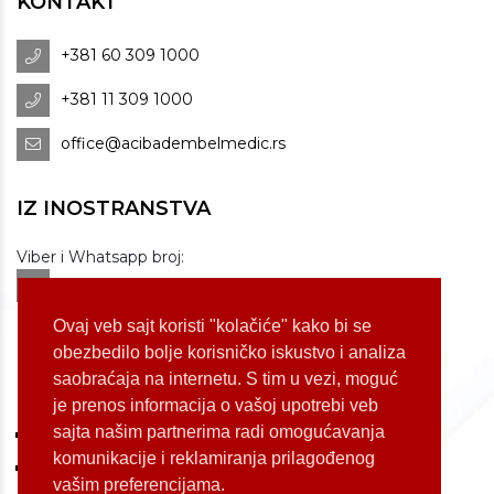
KONTAKT
+381 60 309 1000
+381 11 309 1000
office@acibadembelmedic.rs
IZ INOSTRANSTVA
Viber i Whatsapp broj:
+381 60 309 1070
Dostupnost: od 07 do 22h
Ovaj veb sajt koristi "kolačiće" kako bi se
obezbedilo bolje korisničko iskustvo i analiza
saobraćaja na internetu. S tim u vezi, moguć
LOKACIJE
je prenos informacija o vašoj upotrebi veb
sajta našim partnerima radi omogućavanja
Koste Jovanovića 87 (Voždovac)
komunikacije i reklamiranja prilagođenog
Bulevar Oslobođenja 155 (Voždovac)
vašim preferencijama.