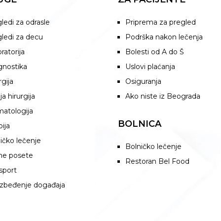
ledi za odrasle
Priprema za pregled
ledi za decu
Podrška nakon lečenja
ratorija
Bolesti od A do Š
gnostika
Uslovi plaćanja
rgija
Osiguranja
ja hirurgija
Ako niste iz Beograda
atologija
BOLNICA
pija
ičko lečenje
Bolničko lečenje
ne posete
Restoran Bel Food
sport
zbeđenje događaja