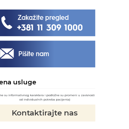
ena usluge
ne su informativnog karaktera i podložne su promeni u zavisnosti
od individualnih potreba pacijenta)
Kontaktirajte nas