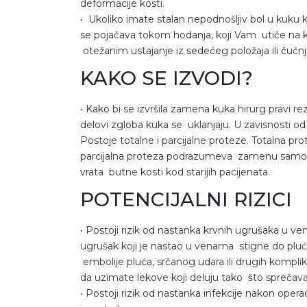
deformacije kosti.
• Ukoliko imate stalan nepodnošljiv bol u kuku k
se pojačava tokom hodanja, koji Vam utiče na kva
otežanim ustajanje iz sedećeg položaja ili čučnja
KAKO SE IZVODI?
• Kako bi se izvršila zamena kuka hirurg pravi rez 
delovi zgloba kuka se uklanjaju. U zavisnosti od 
Postoje totalne i parcijalne proteze. Totalna
parcijalna proteza podrazumeva zamenu samo g
vrata butne kosti kod starijih pacijenata.
POTENCIJALNI RIZICI
• Postoji rizik od nastanka krvnih ugrušaka u
ugrušak koji je nastao u venama stigne do pluć
embolije pluća, srčanog udara ili drugih komplik
da uzimate lekove koji deluju tako što sprečava
• Postoji rizik od nastanka infekcije nakon operaci