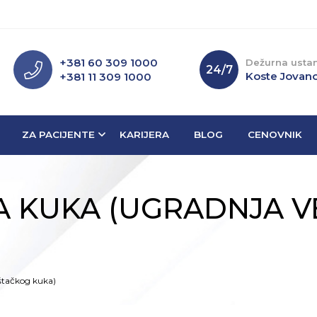
+381 60 309 1000
Dežurna usta
24/7
Koste Jovano
+381 11 309 1000
ZA PACIJENTE
KARIJERA
BLOG
CENOVNIK
A KUKA (UGRADNJA 
štačkog kuka)