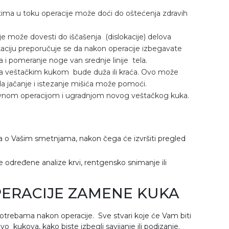
tima u toku operacije može doći do oštećenja zdravih
e može dovesti do iščašenja (dislokacije) delova
aciju preporučuje se da nakon operacije izbegavate
 i pomeranje noge van srednje linije tela.
sa veštačkim kukom bude duža ili kraća. Ovo može
da jačanje i istezanje mišića može pomoći.
ovnom operacijom i ugradnjom novog veštačkog kuka.
a o Vašim smetnjama, nakon čega će izvršiti pregled
e određene analize krvi, rentgensko snimanje ili
ERACIJE ZAMENE KUKA
otrebama nakon operacije. Sve stvari koje će Vam biti
o kukova, kako biste izbegli savijanje ili podizanje.