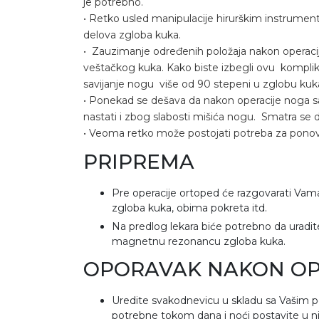
je potrebno.
• Retko usled manipulacije hirurškim instrumen
delova zgloba kuka.
• Zauzimanje određenih položaja nakon operacij
veštačkog kuka. Kako biste izbegli ovu komplik
savijanje nogu više od 90 stepeni u zglobu kuka
• Ponekad se dešava da nakon operacije noga 
nastati i zbog slabosti mišića nogu. Smatra se 
• Veoma retko može postojati potreba za pon
PRIPREMA
Pre operacije ortoped će razgovarati Vam
zgloba kuka, obima pokreta itd.
Na predlog lekara biće potrebno da uradit
magnetnu rezonancu zgloba kuka.
OPORAVAK NAKON OP
Uredite svakodnevicu u skladu sa Vašim p
potrebne tokom dana i noći postavite u niv