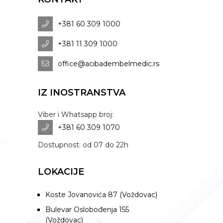
+381 60 309 1000
+381 11 309 1000
office@acibadembelmedic.rs
IZ INOSTRANSTVA
Viber i Whatsapp broj:
+381 60 309 1070
Dostupnost: od 07 do 22h
LOKACIJE
Koste Jovanovića 87 (Voždovac)
Bulevar Oslobođenja 155
(Voždovac)