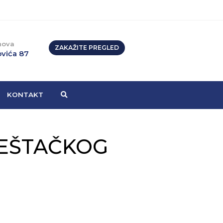
nova
ZAKAŽITE PREGLED
vića 87
KONTAKT
VEŠTAČKOG