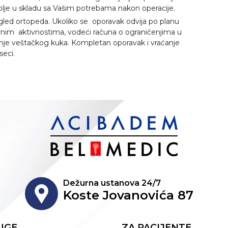
olje u skladu sa Vašim potrebama nakon operacije.
egled ortopeda. Ukoliko se oporavak odvija po planu
nim aktivnostima, vodeći računa o ograničenjima u
nje veštačkog kuka. Kompletan oporavak i vraćanje
eci.
Dežurna ustanova 24/7
Koste Jovanovića 87
UGE
ZA PACIJENTE