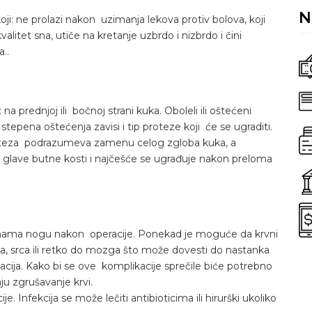
N
oji: ne prolazi nakon uzimanja lekova protiv bolova, koji
litet sna, utiče na kretanje uzbrdo i nizbrdo i čini
..
na prednjoj ili bočnoj strani kuka. Oboleli ili oštećeni
stepena oštećenja zavisi i tip proteze koji će se ugraditi.
 proteza podrazumeva zamenu celog zgloba kuka, a
lave butne kosti i najčešće se ugrađuje nakon preloma
 venama nogu nakon operacije. Ponekad je moguće da krvni
a, srca ili retko do mozga što može dovesti do nastanka
acija. Kako bi se ove komplikacije sprečile biće potrebno
ju zgrušavanje krvi.
je. Infekcija se može lečiti antibioticima ili hirurški ukoliko