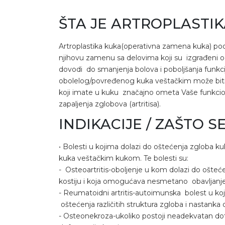
ŠTA JE ARTROPLASTI
Artroplastika kuka(operativna zamena kuka) po
njihovu zamenu sa delovima koji su izgrađeni o
dovodi do smanjenja bolova i poboljšanja funk
obolelog/povređenog kuka veštačkim može biti opc
koji imate u kuku značajno ometa Vaše funkcio
zapaljenja zglobova (artritisa).
INDIKACIJE / ZAŠTO S
• Bolesti u kojima dolazi do oštećenja zglob
kuka veštačkim kukom. Te bolesti su:
- Osteoartritis-oboljenje u kom dolazi do oštećen
kostiju i koja omogućava nesmetano obavljanje r
- Reumatoidni artritis-autoimunska bolest u koj
oštećenja različitih struktura zgloba i nastanka
- Osteonekroza-ukoliko postoji neadekvatan dot