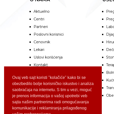
Aktuelno
Preg
Centri
Preg
Partneri
Labo
Poslovni korisnici
Dija
Cenovnik
Hiru
Lekari
Deči
Uslovi korišćenja
Stom
Kontakt
Tera
Boln
Ovaj veb sajt koristi "kolačiće" kako bi se
Kuć
obezbedilo bolje korisničko iskustvo i analiza
Tran
saobraćaja na internetu. S tim u vezi, moguć
Obe
je prenos informacija o vašoj upotrebi veb
sajta našim partnerima radi omogućavanja
komunikacije i reklamiranja prilagođenog