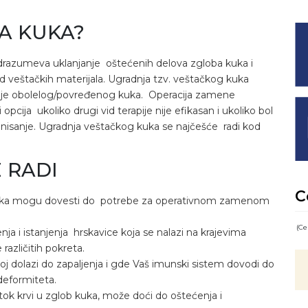
KA KUKA?
drazumeva uklanjanje oštećenih delova zgloba kuka i
d veštačkih materijala. Ugradnja tzv. veštačkog kuka
cije obolelog/povređenog kuka. Operacija zamene
ija ukoliko drugi vid terapije nije efikasan i ukoliko bol
nisanje. Ugradnja veštačkog kuka se najčešće radi kod
E RADI
C
a kuka mogu dovesti do potrebe za operativnom zamenom
(Ce
ja i istanjenja hrskavice koja se nalazi na krajevima
azličitih pokreta.
oj dolazi do zapaljenja i gde Vaš imunski sistem dovodi do
 deformiteta.
ok krvi u zglob kuka, može doći do oštećenja i