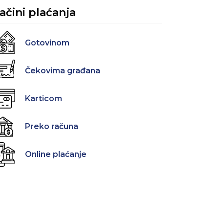
ačini plaćanja
Gotovinom
Čekovima građana
Karticom
Preko računa
Online plaćanje