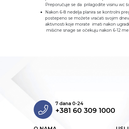
Preporučuje se da prilagodite visinu wc š
Nakon 6-8 nedelja planira se kontrolni pr
postepeno se možete vraćati svojim dnev
aktivnosti koje morate imati nakon ugrad
mišićne snage se očekuju nakon 6-12 mes
7 dana 0-24
+381 60 309 1000
O NAMA
USL