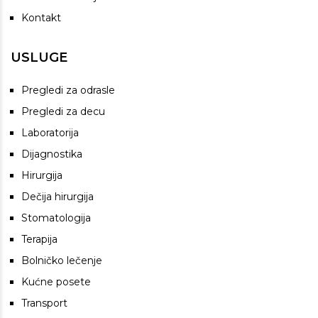
Kontakt
USLUGE
Pregledi za odrasle
Pregledi za decu
Laboratorija
Dijagnostika
Hirurgija
Dečija hirurgija
Stomatologija
Terapija
Bolničko lečenje
Kućne posete
Transport