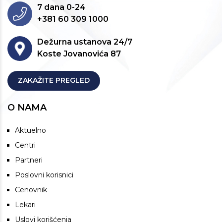
7 dana 0-24
+381 60 309 1000
Dežurna ustanova 24/7
Koste Jovanovića 87
ZAKAŽITE PREGLED
O NAMA
Aktuelno
Centri
Partneri
Poslovni korisnici
Cenovnik
Lekari
Uslovi korišćenja