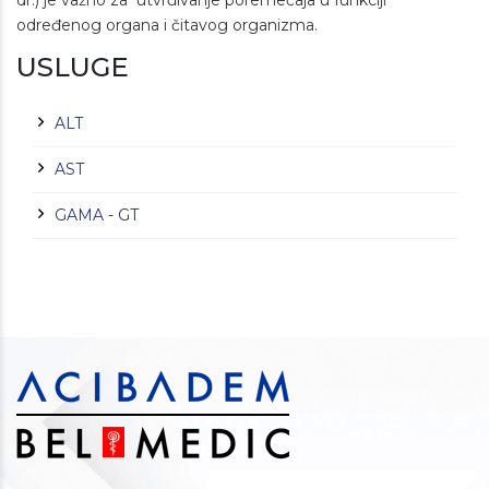
dr.) je važno za utvrđivanje poremećaja u funkciji
određenog organa i čitavog organizma.
USLUGE
ALT
AST
GAMA - GT