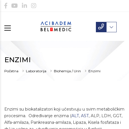
ENZIMI
Početna
Laboratorija
Biohemija / Urin
Enzimi
Enzimi su biokatalizatori koji učestvuju u svim metaboličkim
procesima. Određivanje enzima (
ALT
,
AST
, ALP, LDH, GGT,
Alfa-amilaza, Pankreasna-amilaza, Lipaza, Kisela fosfataza i