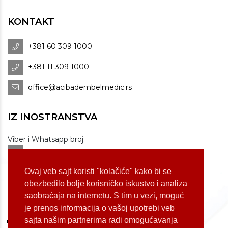
KONTAKT
+381 60 309 1000
+381 11 309 1000
office@acibadembelmedic.rs
IZ INOSTRANSTVA
Viber i Whatsapp broj:
+381 60 309 1070
Dostupnost: od 07 do 22h
Ovaj veb sajt koristi "kolačiće" kako bi se
obezbedilo bolje korisničko iskustvo i analiza
saobraćaja na internetu. S tim u vezi, moguć
LOKACIJE
je prenos informacija o vašoj upotrebi veb
sajta našim partnerima radi omogućavanja
Koste Jovanovića 87 (Voždovac)