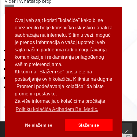
Viber i Whatsapp broj:
+381 60 309 1070
Dostupnost: od 07 do 22h
Ovaj veb sajt koristi "kolačiće" kako bi se
obezbedilo bolje korisničko iskustvo i analiza
saobraćaja na internetu. S tim u vezi, moguć
LOKACIJE
je prenos informacija o vašoj upotrebi veb
sajta našim partnerima radi omogućavanja
Koste Jovanovića 87 (Voždovac)
komunikacije i reklamiranja prilagođenog
Bulevar Oslobođenja 155 (Voždovac)
vašim preferencijama.
Bulevar Oslobođenja 165 (Voždovac)
Klikom na "Slažem se" pristajete na
Kneginje Zorke 7 (Slavija)
postavljanje ovih kolačića. Kliknite na dugme
"Promeni podešavanja kolačića" da biste
Palmira Toljatija 1 (Novi Beograd)
promenili postavke.
Za više informacija o kolačićima pročitajte
Politiku kolačića Acibadem Bel Medic.
Ne slažem se
Slažem se
Copyright by Acibadem Bel Medic 2026. All rights reserved.