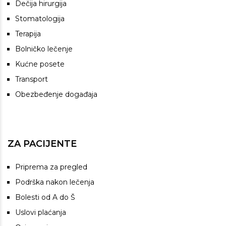
Dečija hirurgija
Stomatologija
Terapija
Bolničko lečenje
Kućne posete
Transport
Obezbeđenje događaja
ZA PACIJENTE
Priprema za pregled
Podrška nakon lečenja
Bolesti od A do Š
Uslovi plaćanja