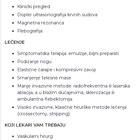
Klinički pregled
Dopler ultrasonografija krvnih sudova
Magnetna rezonanca
Flebografija
LEČENJE
Simptomatska terapija: emulzije, biljni preparati
Podizanje nogu
Elastične čarape i kompresivni zavoji
Smanjenje telesne mase
Manje invazivne metode: radiofrekventna ili laserska
ablacija, a u blažim slučajevima, sklerozacija ili
ambulantna flebektomija.
Visoko invazivne, klasične hirurške metode lečenja
(crossectomy, stripping).
KOJI LEKARI VAM TREBAJU
Vaskularni hirurg