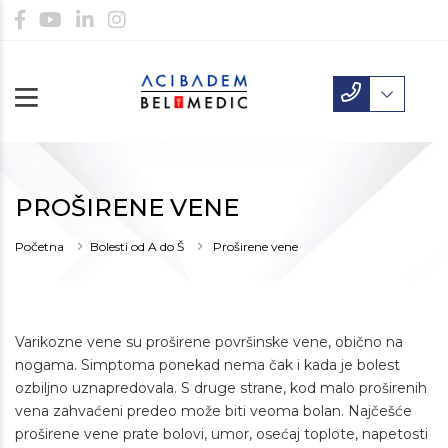
PROŠIRENE VENE
Početna
Bolesti od A do Š
Proširene vene
Varikozne vene su proširene površinske vene, obično na
nogama. Simptoma ponekad nema čak i kada je bolest
ozbiljno uznapredovala. S druge strane, kod malo proširenih
vena zahvaćeni predeo može biti veoma bolan. Najčešće
proširene vene prate bolovi, umor, osećaj toplote, napetosti