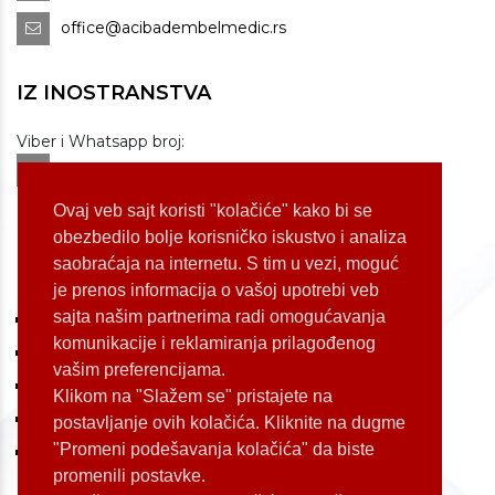
office@acibadembelmedic.rs
IZ INOSTRANSTVA
Viber i Whatsapp broj:
+381 60 309 1070
Dostupnost: od 07 do 22h
Ovaj veb sajt koristi "kolačiće" kako bi se
obezbedilo bolje korisničko iskustvo i analiza
saobraćaja na internetu. S tim u vezi, moguć
LOKACIJE
je prenos informacija o vašoj upotrebi veb
sajta našim partnerima radi omogućavanja
Koste Jovanovića 87 (Voždovac)
komunikacije i reklamiranja prilagođenog
Bulevar Oslobođenja 155 (Voždovac)
vašim preferencijama.
Bulevar Oslobođenja 165 (Voždovac)
Klikom na "Slažem se" pristajete na
Kneginje Zorke 7 (Slavija)
postavljanje ovih kolačića. Kliknite na dugme
"Promeni podešavanja kolačića" da biste
Palmira Toljatija 1 (Novi Beograd)
promenili postavke.