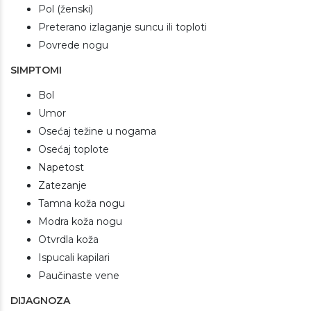
Pol (ženski)
Preterano izlaganje suncu ili toploti
Povrede nogu
SIMPTOMI
Bol
Umor
Osećaj težine u nogama
Osećaj toplote
Napetost
Zatezanje
Tamna koža nogu
Modra koža nogu
Otvrdla koža
Ispucali kapilari
Paučinaste vene
DIJAGNOZA