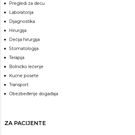
Pregledi za decu
Laboratorija
Dijagnostika
Hirurgija
Dečija hirurgija
Stomatologija
Terapija
Bolničko lečenje
Kućne posete
Transport
Obezbeđenje događaja
ZA PACIJENTE