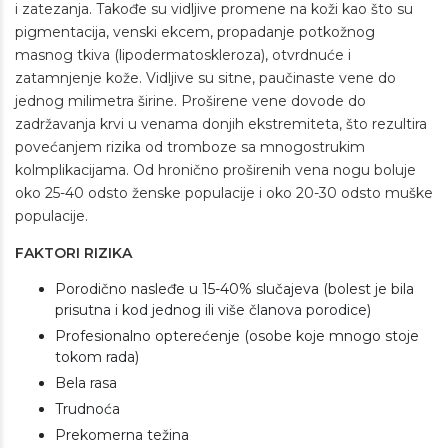
i zatezanja. Takođe su vidljive promene na koži kao što su
pigmentacija, venski ekcem, propadanje potkožnog
masnog tkiva (lipodermatoskleroza), otvrdnuće i
zatamnjenje kože. Vidljive su sitne, paučinaste vene do
jednog milimetra širine. Proširene vene dovode do
zadržavanja krvi u venama donjih ekstremiteta, što rezultira
povećanjem rizika od tromboze sa mnogostrukim
kolmplikacijama. Od hronično proširenih vena nogu boluje
oko 25-40 odsto ženske populacije i oko 20-30 odsto muške
populacije.
FAKTORI RIZIKA
Porodično nasleđe u 15-40% slučajeva (bolest je bila
prisutna i kod jednog ili više članova porodice)
Profesionalno opterećenje (osobe koje mnogo stoje
tokom rada)
Bela rasa
Trudnoća
Prekomerna težina