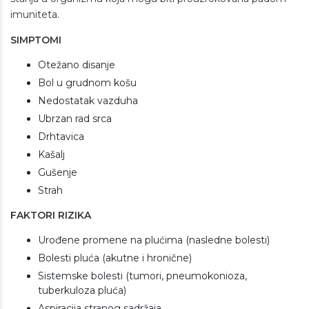
imuniteta.
SIMPTOMI
Otežano disanje
Bol u grudnom košu
Nedostatak vazduha
Ubrzan rad srca
Drhtavica
Kašalj
Gušenje
Strah
FAKTORI RIZIKA
Urođene promene na plućima (nasledne bolesti)
Bolesti pluća (akutne i hronične)
Sistemske bolesti (tumori, pneumokonioza,
tuberkuloza pluća)
Aspiracija stranog sadržaja