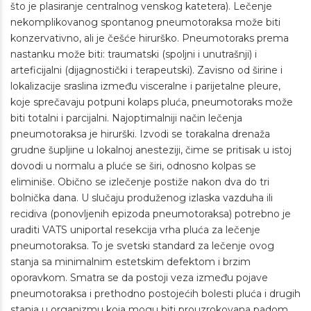
što je plasiranje centralnog venskog katetera). Lečenje
nekomplikovanog spontanog pneumotoraksa može biti
konzervativno, ali je češće hirurško. Pneumotoraks prema
nastanku može biti: traumatski (spoljni i unutrašnji) i
arteficijalni (dijagnostički i terapeutski). Zavisno od širine i
lokalizacije sraslina između visceralne i parijetalne pleure,
koje sprečavaju potpuni kolaps pluća, pneumotoraks može
biti totalni i parcijalni. Najoptimalniji način lečenja
pneumotoraksa je hirurški. Izvodi se torakalna drenaža
grudne šupljine u lokalnoj anesteziji, čime se pritisak u istoj
dovodi u normalu a pluće se širi, odnosno kolpas se
eliminiše. Obično se izlečenje postiže nakon dva do tri
bolnička dana. U slučaju produženog izlaska vazduha ili
recidiva (ponovljenih epizoda pneumotoraksa) potrebno je
uraditi VATS uniportal resekcija vrha pluća za lečenje
pneumotoraksa. To je svetski standard za lečenje ovog
stanja sa minimalnim estetskim defektom i brzim
oporavkom. Smatra se da postoji veza između pojave
pneumotoraksa i prethodno postojećih bolesti pluća i drugih
stanja u organizmu koja mogu biti prouzrokovana padom