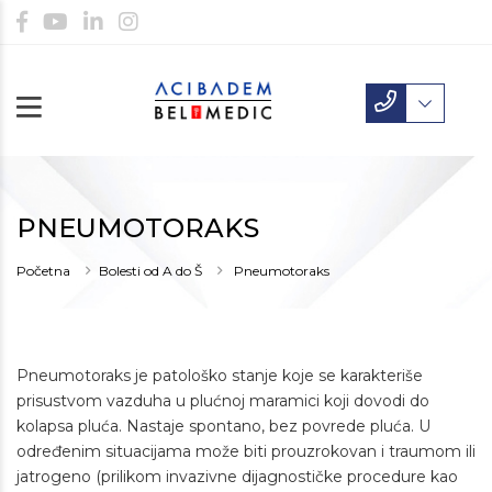
PNEUMOTORAKS
Početna
Bolesti od A do Š
Pneumotoraks
Pneumotoraks je patološko stanje koje se karakteriše
prisustvom vazduha u plućnoj maramici koji dovodi do
kolapsa pluća. Nastaje spontano, bez povrede pluća. U
određenim situacijama može biti prouzrokovan i traumom ili
jatrogeno (prilikom invazivne dijagnostičke procedure kao