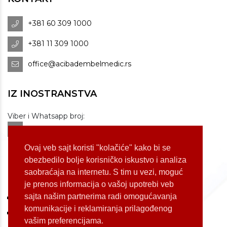
+381 60 309 1000
+381 11 309 1000
office@acibadembelmedic.rs
IZ INOSTRANSTVA
Viber i Whatsapp broj:
+381 60 309 1070
Dostupnost: od 07 do 22h
Ovaj veb sajt koristi "kolačiće" kako bi se
obezbedilo bolje korisničko iskustvo i analiza
saobraćaja na internetu. S tim u vezi, moguć
LOKACIJE
je prenos informacija o vašoj upotrebi veb
sajta našim partnerima radi omogućavanja
Koste Jovanovića 87 (Voždovac)
komunikacije i reklamiranja prilagođenog
Bulevar Oslobođenja 155 (Voždovac)
vašim preferencijama.