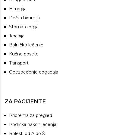
Hirurgija
Dečija hirurgija
Stomatologija
Terapija
Bolničko lečenje
Kućne posete
Transport
Obezbeđenje događaja
ZA PACIJENTE
Priprema za pregled
Podrška nakon lečenja
Bolesti od A do Š