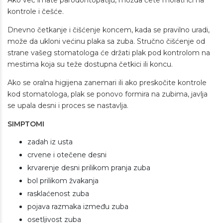
Ako već imate parodontopatiju, možda ćete morati ići na
kontrole i češće.
Dnevno četkanje i čišćenje koncem, kada se pravilno uradi,
može da ukloni većinu plaka sa zuba. Stručno čišćenje od
strane vašeg stomatologa će držati plak pod kontrolom na
mestima koja su teže dostupna četkici ili koncu.
Ako se oralna higijena zanemari ili ako preskočite kontrole
kod stomatologa, plak se ponovo formira na zubima, javlja
se upala desni i proces se nastavlja.
SIMPTOMI
zadah iz usta
crvene i otečene desni
krvarenje desni prilikom pranja zuba
bol prilikom žvakanja
rasklaćenost zuba
pojava razmaka između zuba
osetljivost zuba