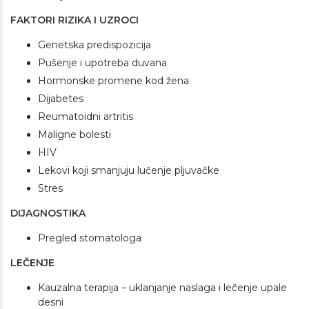
FAKTORI RIZIKA I UZROCI
Genetska predispozicija
Pušenje i upotreba duvana
Hormonske promene kod žena
Dijabetes
Reumatoidni artritis
Maligne bolesti
HIV
Lekovi koji smanjuju lučenje pljuvačke
Stres
DIJAGNOSTIKA
Pregled stomatologa
LEČENJE
Kauzalna terapija – uklanjanje naslaga i lečenje upale
desni