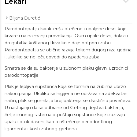
Lekari
Biljana Đuretić
Parodontopatiju karakterišu otečene i upaljene desni koje
krvare i na najmanju provokaciju. Osim upale desni, dolazi i
do gubitka koštanog tkiva koje daje potporu zubu.
Parodontopatija se obično razvija tokom dugog niza godina
i, ukoliko se ne leči, dovodi do ispadanja zuba.
Smatra se da su bakterije u zubnom plaku glavni uzročnici
parodontopatije.
Plak je lepljiva supstanca koja se formira na zubima ubrzo
nakon pranja. Ukoliko se higijena ne održava na adekvatan
način, plak se gomila, a broj bakterija se drastično povećeva.
U nastojanju da se odbrane od štetnog dejstva bakterija,
ćelije imunog sistema otpuštaju supstance koje izazivaju
upalu i otok daseni, kao o oštećenje periodontlnog
ligamenta i kosti zubnog grebena.