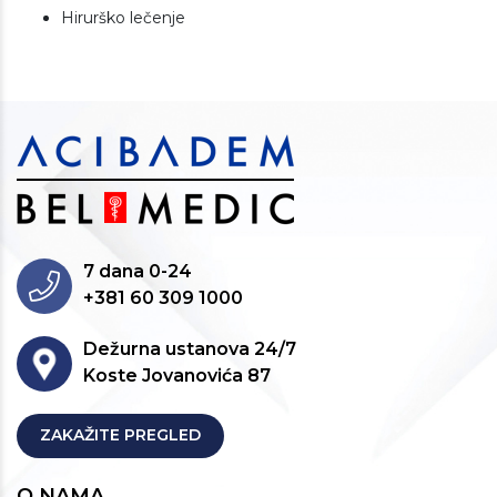
Hirurško lečenje
7 dana 0-24
+381 60 309 1000
Dežurna ustanova 24/7
Koste Jovanovića 87
ZAKAŽITE PREGLED
O NAMA