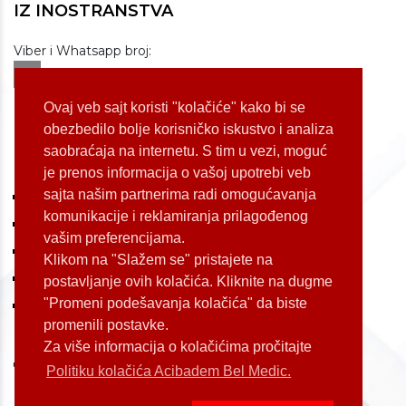
IZ INOSTRANSTVA
Viber i Whatsapp broj:
+381 60 309 1070
Dostupnost: od 07 do 22h
Ovaj veb sajt koristi "kolačiće" kako bi se
obezbedilo bolje korisničko iskustvo i analiza
saobraćaja na internetu. S tim u vezi, moguć
LOKACIJE
je prenos informacija o vašoj upotrebi veb
sajta našim partnerima radi omogućavanja
Koste Jovanovića 87 (Voždovac)
komunikacije i reklamiranja prilagođenog
Bulevar Oslobođenja 155 (Voždovac)
vašim preferencijama.
Bulevar Oslobođenja 165 (Voždovac)
Klikom na "Slažem se" pristajete na
Kneginje Zorke 7 (Slavija)
postavljanje ovih kolačića. Kliknite na dugme
"Promeni podešavanja kolačića" da biste
Palmira Toljatija 1 (Novi Beograd)
promenili postavke.
Za više informacija o kolačićima pročitajte
Politiku kolačića Acibadem Bel Medic.