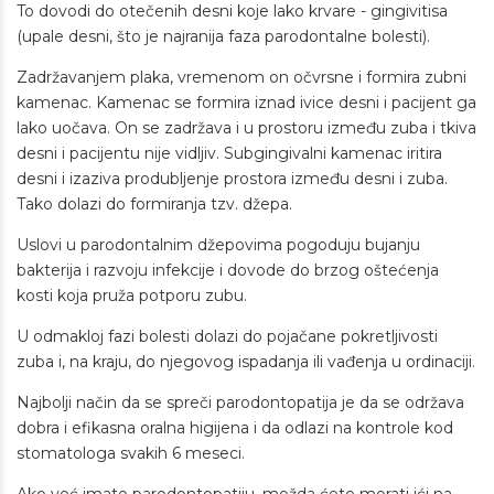
To dovodi do otečenih desni koje lako krvare - gingivitisa
(upale desni, što je najranija faza parodontalne bolesti).
Zadržavanjem plaka, vremenom on očvrsne i formira zubni
kamenac. Kamenac se formira iznad ivice desni i pacijent ga
lako uočava. On se zadržava i u prostoru između zuba i tkiva
desni i pacijentu nije vidljiv. Subgingivalni kamenac iritira
desni i izaziva produbljenje prostora između desni i zuba.
Tako dolazi do formiranja tzv. džepa.
Uslovi u parodontalnim džepovima pogoduju bujanju
bakterija i razvoju infekcije i dovode do brzog oštećenja
kosti koja pruža potporu zubu.
U odmakloj fazi bolesti dolazi do pojačane pokretljivosti
zuba i, na kraju, do njegovog ispadanja ili vađenja u ordinaciji.
Najbolji način da se spreči parodontopatija je da se održava
dobra i efikasna oralna higijena i da odlazi na kontrole kod
stomatologa svakih 6 meseci.