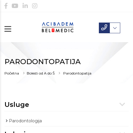
PARODONTOPATIJA
Početna
Bolesti od A do Š
Parodontopatija
Usluge
Parodontologija